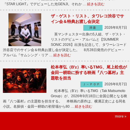
『STAR LIGHT』でデビューした光GENJI。それか …
続きを読む
ザ・ゲスト・リスト、タワレコ渋谷でサ
イン会＆特典お渡し会決定
2026年8月7日
洋楽
英マンチェスター出身の5人組、ザ・ゲスト・
リストのデビュー・アルバムと【SUMMER
SONIC 2026】出演を記念して、タワーレコード
渋谷店でのサイン会＆特典お渡し会が決定した。 8月28日発売のデビュー・
アルバム『サムシング・リア …
続きを読む
松本孝弘（B'z）率いるTMG、尾上松也が
金田一耕助に扮する映画『八つ墓村』主
題歌を担当
2026年8月7日
Ｊ－ＰＯＰ
松本孝弘（B’z）率いるTMG（Tak Matsumoto
Group）が、2026年9月18日に全国公開となる映
画『八つ墓村』の主題歌を担当する。 本映画の原作は、横溝正史による同名
小説。名探偵・金田一耕助の初登場から80 …
続きを読む
more »