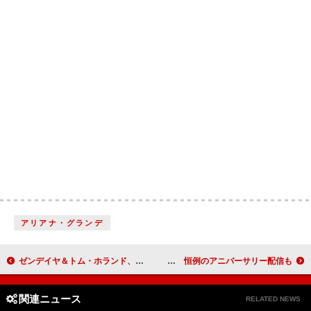
アリアナ・グランデ
ゼンデイヤ＆トム・ホランド、ついに婚約か
バーチャルアーティストIA生誕13周年、ONE生誕10周年を記念した展示イベントが1/27に開催 恒例のアニバーサリー配信も
関連ニュース
RELATED NEWS