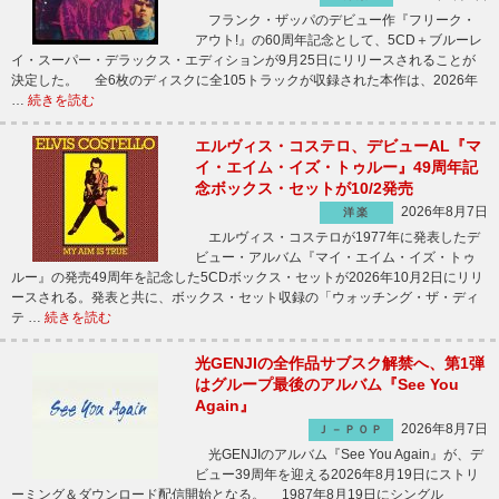
フランク・ザッパのデビュー作『フリーク・
アウト!』の60周年記念として、5CD＋ブルーレ
イ・スーパー・デラックス・エディションが9月25日にリリースされることが
決定した。 全6枚のディスクに全105トラックが収録された本作は、2026年
…
続きを読む
エルヴィス・コステロ、デビューAL『マ
イ・エイム・イズ・トゥルー』49周年記
念ボックス・セットが10/2発売
2026年8月7日
洋楽
エルヴィス・コステロが1977年に発表したデ
ビュー・アルバム『マイ・エイム・イズ・トゥ
ルー』の発売49周年を記念した5CDボックス・セットが2026年10月2日にリリ
ースされる。発表と共に、ボックス・セット収録の「ウォッチング・ザ・ディ
テ …
続きを読む
光GENJIの全作品サブスク解禁へ、第1弾
はグループ最後のアルバム『See You
Again』
2026年8月7日
Ｊ－ＰＯＰ
光GENJIのアルバム『See You Again』が、デ
ビュー39周年を迎える2026年8月19日にストリ
ーミング＆ダウンロード配信開始となる。 1987年8月19日にシングル