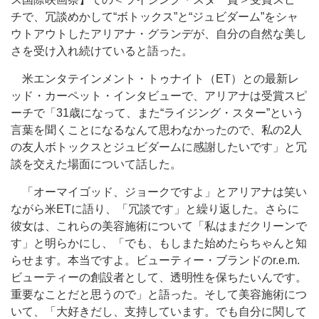
チで、冗談めかして“ボトックス”と“ジュビダーム”をシャ
ウトアウトしたアリアナ・グランデが、自分の自然な美し
さを受け入れ続けていると語った。
米エンタテインメント・トゥナイト（ET）との最新レ
ッド・カーペット・インタビューで、アリアナは受賞スピ
ーチで「31歳になって、また“ライジング・スター”という
言葉を聞くことになるなんて思わなかったので、私の2人
の友人ボトックスとジュビダームに感謝したいです」と冗
談を交えた場面について話した。
「オーマイゴッド、ジョークですよ」とアリアナは笑い
ながら米ETに語り、「冗談です」と繰り返した。さらに
彼女は、これらの美容施術について「私はまだクリーンで
す」と明らかにし、「でも、もしまた始めたらちゃんと知
らせます。本当ですよ。ビューティー・ブランドのr.e.m.
ビューティーの創設者として、透明性を保ちたいんです。
重要なことだと思うので」と語った。そして美容施術につ
いて、「大好きだし、支持しています。でも自分に関して