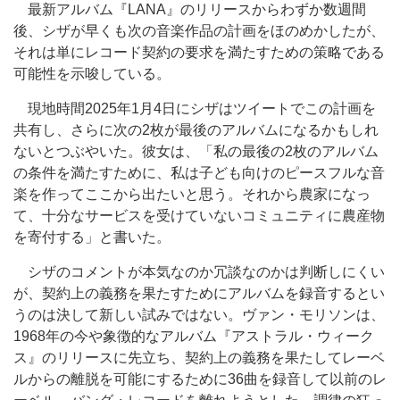
最新アルバム『LANA』のリリースからわずか数週間
後、シザが早くも次の音楽作品の計画をほのめかしたが、
それは単にレコード契約の要求を満たすための策略である
可能性を示唆している。
現地時間2025年1月4日にシザはツイートでこの計画を
共有し、さらに次の2枚が最後のアルバムになるかもしれ
ないとつぶやいた。彼女は、「私の最後の2枚のアルバム
の条件を満たすために、私は子ども向けのピースフルな音
楽を作ってここから出たいと思う。それから農家になっ
て、十分なサービスを受けていないコミュニティに農産物
を寄付する」と書いた。
シザのコメントが本気なのか冗談なのかは判断しにくい
が、契約上の義務を果たすためにアルバムを録音するとい
うのは決して新しい試みではない。ヴァン・モリソンは、
1968年の今や象徴的なアルバム『アストラル・ウィーク
ス』のリリースに先立ち、契約上の義務を果たしてレーベ
ルからの離脱を可能にするために36曲を録音して以前のレ