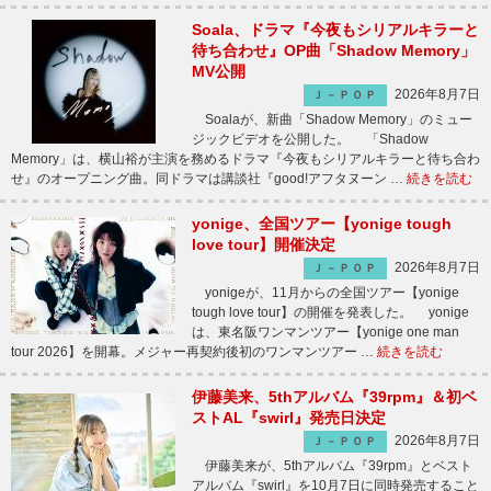
Soala、ドラマ『今夜もシリアルキラーと
待ち合わせ』OP曲「Shadow Memory」
MV公開
2026年8月7日
Ｊ－ＰＯＰ
Soalaが、新曲「Shadow Memory」のミュー
ジックビデオを公開した。 「Shadow
Memory」は、横山裕が主演を務めるドラマ『今夜もシリアルキラーと待ち合わ
せ』のオープニング曲。同ドラマは講談社『good!アフタヌーン …
続きを読む
yonige、全国ツアー【yonige tough
love tour】開催決定
2026年8月7日
Ｊ－ＰＯＰ
yonigeが、11月からの全国ツアー【yonige
tough love tour】の開催を発表した。 yonige
は、東名阪ワンマンツアー【yonige one man
tour 2026】を開幕。メジャー再契約後初のワンマンツアー …
続きを読む
伊藤美来、5thアルバム『39rpm』＆初ベ
ストAL『swirl』発売日決定
2026年8月7日
Ｊ－ＰＯＰ
伊藤美来が、5thアルバム『39rpm』とベスト
アルバム『swirl』を10月7日に同時発売すること