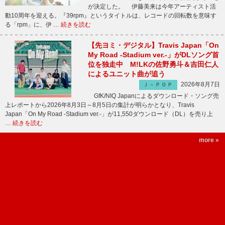
が決定した。 伊藤美来は今年アーティスト活
動10周年を迎える。『39rpm』というタイトルは、レコードの回転数を意味す
る「rpm」に、伊 …
続きを読む
【先ヨミ・デジタル】Travis Japan「On
My Road -Stadium ver.-」がDLソング首
位を独走中 M!LKの佐野勇斗＆吉田仁人
によるユニット曲が追う
2026年8月7日
Ｊ－ＰＯＰ
GfK/NIQ Japanによるダウンロード・ソング売
上レポートから2026年8月3日～8月5日の集計が明らかとなり、Travis
Japan「On My Road -Stadium ver.-」が11,550ダウンロード（DL）を売り上
…
続きを読む
more »