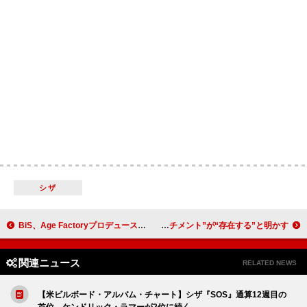
シザ
BiS、Age Factoryプロデュース楽曲「R.U.N」「Sakura」のライブ映像公開
アリアナ・グランデ、『エターナル・サンシャイン』の“アタッチメント”が“存在する”と明かす
関連ニュース
RELATED NEWS
【米ビルボード・アルバム・チャート】シザ『SOS』通算12週目の
首位、ケンドリック・ラマーが2位に続く