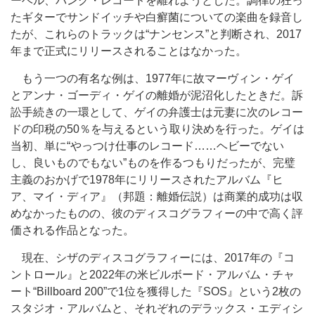
ーベル、バング・レコードを離れようとした。調律の狂っ
たギターでサンドイッチや白癬菌についての楽曲を録音し
たが、これらのトラックは“ナンセンス”と判断され、2017
年まで正式にリリースされることはなかった。
もう一つの有名な例は、1977年に故マーヴィン・ゲイ
とアンナ・ゴーディ・ゲイの離婚が泥沼化したときだ。訴
訟手続きの一環として、ゲイの弁護士は元妻に次のレコー
ドの印税の50％を与えるという取り決めを行った。ゲイは
当初、単に“やっつけ仕事のレコード……ヘビーでない
し、良いものでもない”ものを作るつもりだったが、完璧
主義のおかげで1978年にリリースされたアルバム『ヒ
ア、マイ・ディア』（邦題：離婚伝説）は商業的成功は収
めなかったものの、彼のディスコグラフィーの中で高く評
価される作品となった。
現在、シザのディスコグラフィーには、2017年の『コ
ントロール』と2022年の米ビルボード・アルバム・チャ
ート“Billboard 200”で1位を獲得した『SOS』という2枚の
スタジオ・アルバムと、それぞれのデラックス・エディシ