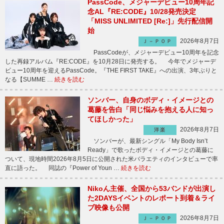
PassCode、メジャーデビュー10周年記
念AL『RE:CODE』10/28発売決定
「MISS UNLIMITED [Re:]」先行配信開
始
2026年8月7日
Ｊ－ＰＯＰ
PassCodeが、メジャーデビュー10周年を記念
した再録アルバム『RE:CODE』を10月28日に発売する。 今年でメジャーデ
ビュー10周年を迎えるPassCode。『THE FIRST TAKE』への出演、3年ぶりと
なる【SUMME …
続きを読む
ソンバー、自身のボディ・イメージとの
葛藤を告白「同じ悩みを抱える人に知っ
てほしかった」
2026年8月7日
洋楽
ソンバーが、最新シングル「My Body Isn’t
Ready」で歌ったボディ・イメージとの葛藤に
ついて、現地時間2026年8月5日に公開された米バラエティのインタビューで率
直に語った。 同誌の『Power of Youn …
続きを読む
Nikoん主催、全国から53バンドが出演し
た2DAYSイベントのレポート到着＆ライ
ブ映像も公開
2026年8月7日
Ｊ－ＰＯＰ