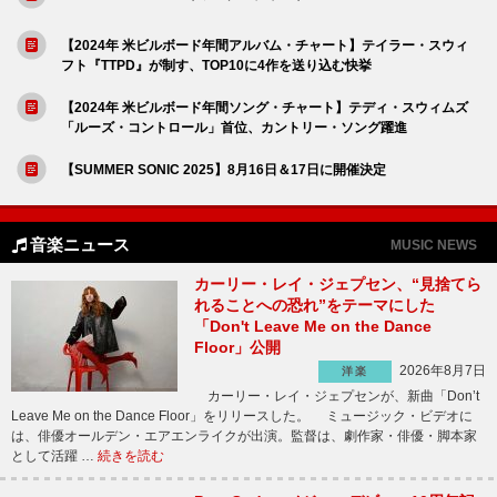
【2024年 米ビルボード年間アルバム・チャート】テイラー・スウィ
フト『TTPD』が制す、TOP10に4作を送り込む快挙
【2024年 米ビルボード年間ソング・チャート】テディ・スウィムズ
「ルーズ・コントロール」首位、カントリー・ソング躍進
【SUMMER SONIC 2025】8月16日＆17日に開催決定
音楽ニュース
MUSIC NEWS
カーリー・レイ・ジェプセン、“見捨てら
れることへの恐れ”をテーマにした
「Don't Leave Me on the Dance
Floor」公開
2026年8月7日
洋楽
カーリー・レイ・ジェプセンが、新曲「Don’t
Leave Me on the Dance Floor」をリリースした。 ミュージック・ビデオに
は、俳優オールデン・エアエンライクが出演。監督は、劇作家・俳優・脚本家
として活躍 …
続きを読む