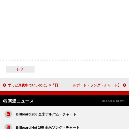
シザ
ずっと真夜中でいいのに。×『日清ラ王』がコラボ、アコースティック生配信ライブも実施
【米ビルボード・ソング・チャート】レディー・ガガ＆ブルーノ・マーズ、「ダイ・ウィズ・ア・スマイル」がリリースから約4か月を経て首位到達
関連ニュース
RELATED NEWS
Billboard 200 全米アルバム・チャート
Billboard Hot 100 全米ソング・チャート