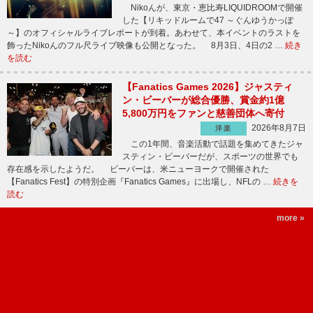
Nikoんが、東京・恵比寿LIQUIDROOMで開催
した【リキッドルームで47 ～ぐんゆうかっぽ
～】のオフィシャルライブレポートが到着。あわせて、本イベントのラストを
飾ったNikoんのフル尺ライブ映像も公開となった。 8月3日、4日の2 …
続き
を読む
【Fanatics Games 2026】ジャスティ
ン・ビーバーが総合優勝、賞金約1億
5,800万円をファンと慈善団体へ寄付
2026年8月7日
洋楽
この1年間、音楽活動で話題を集めてきたジャ
スティン・ビーバーだが、スポーツの世界でも
存在感を示したようだ。 ビーバーは、米ニューヨークで開催された
【Fanatics Fest】の特別企画『Fanatics Games』に出場し、NFLの …
続きを
読む
more »