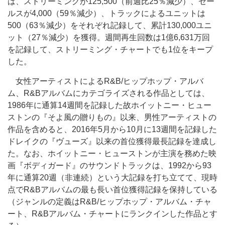
は、ストリーミングが125,500（前週比25％減少）、セー
ルスが4,000（59％減少）、トラックによるユニットは
500（63％減少）をそれぞれ記録して、累計130,000ユニ
ット（27％減少）を獲得。週間再生回数は1億6,631万回
を記録して、ストリーミング・チャートでも1位をキープ
した。
女性アーティストによるR&B/ヒップホップ・アルバ
ム、R&Bアルバムにカテゴライズされる作品としては、
1986年に通算14週間を記録した故ホイットニー・ヒュー
ストンの『そよ風の贈りもの』以来、男性アーティストの
作品を含めると、2016年5月から10月に13週間を記録した
ドレイクの『ヴューズ』以来の首位獲得最長記録を達成し
た。なお、ホイットニー・ヒューストンが主演を務めた映
画『ボディガード』のサウンドトラックは、1992から93
年に通算20週（非連続）という大記録を打ち立てて、現時
点でR&Bアルバムの最も長い首位獲得記録を保持している
（ジャンルの定義はR&B/ヒップホップ・アルバム・チャ
ート、R&Bアルバム・チャートにランクインした作品とす