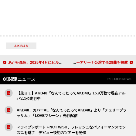
AKB48
あがた森魚、2025年4月にビルボードライブ公演決定 ゲストに盟友・鈴木慶一
超ときめき宣伝部、初のさいたまスーパーアリーナ公演で全28曲を披露
関連ニュース
RELATED NEWS
【先ヨミ】AKB48『なんてったってAKB48』15.9万枚で現在アル
バム1位走行中
AKB48、カバーAL『なんてったってAKB48』より「チェリーブラ
ッサム」「LOVEマシーン」先行配信
＜ライブレポート＞NCT WISH、フレッシュなパフォーマンスでシ
ズニを魅了 デビュー後初のツアーを開催