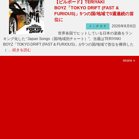
【ビルボード】TERIYAKI
BOYZ「TOKYO DRIFT (FAST &
FURIOUS)」5つの国/地域で3週連続の首
位に
2026年8月6日
Ｊ－ＰＯＰ
世界各国でヒットしている日本の楽曲をラン
キング化した “Japan Songs（国/地域別チャート）”。当週はTERIYAKI
BOYZ「TOKYO DRIFT (FAST & FURIOUS)」が5つの国/地域で首位を獲得した
（ …
続きを読む
more »