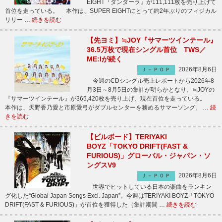
EIGHT『ダンダーラ』が111,111枚を売り上げて
首位を走っている。 本作は、SUPER EIGHTにとって約2年ぶりのフィジカル
リリー …
続きを読む
【先ヨミ】≒JOY『サマーツインテール』
36.5万枚で現在シングル首位 TWS／
ME:Iが続く
2026年8月6日
Ｊ－ＰＯＰ
今週のCDシングル売上レポートから2026年8
月3日～8月5日の集計が明らかとなり、≒JOYの
『サマーツインテール』が365,420枚を売り上げ、現在首位を走っている。
本作は、天野香乃愛と市原愛弓がダブルセンターを務めるサマーソング。 …
続
きを読む
【ビルボード】TERIYAKI
BOYZ「TOKYO DRIFT(FAST &
FURIOUS)」グローバル・ジャパン・ソ
ングスV9
2026年8月6日
Ｊ－ＰＯＰ
世界でヒットしている日本の楽曲をランキン
グ化した“Global Japan Songs Excl. Japan”。今週はTERIYAKI BOYZ「TOKYO
DRIFT(FAST & FURIOUS)」が首位を獲得した（集計期間 …
続きを読む