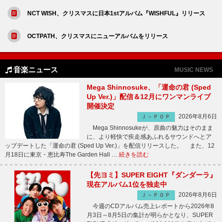
NCT WISH、クリスマスに日本1stアルバム『WISHFUL』リリース
OCTPATH、クリスマスにニューアルバムをリリース
音楽ニュース
MUSIC NEWS
Mega Shinnosuke、「運命の君 (Sped
Up Ver.)」配信＆12月にワンマンライブ
開催決定
2026年8月6日
Ｊ－ＰＯＰ
Mega Shinnosukeが、原曲の魅力はそのまま
に、より軽快で疾走感あふれるサウンドへとア
ップデートした「運命の君 (Sped Up Ver.)」を配信リリースした。 また、12
月18日に東京・恵比寿The Garden Hall …
続きを読む
【先ヨミ】SUPER EIGHT『ダンダーラ』
現在アルバム1位を独走中
2026年8月6日
Ｊ－ＰＯＰ
今週のCDアルバム売上レポートから2026年8
月3日～8月5日の集計が明らかとなり、SUPER