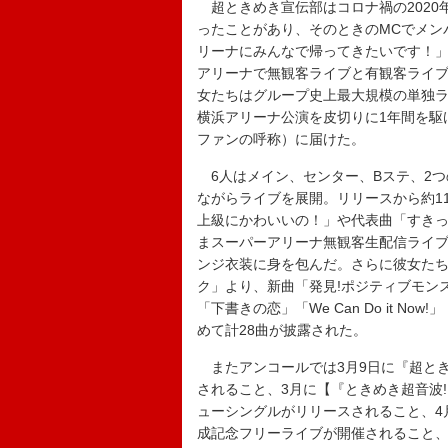
超ときめき宣伝部はコロナ禍の2020
ったことがあり、そのときのMCでメン
リーナにみんなで帰ってきたいです！」
アリーナで無観客ライブと有観客ライ
女たちはグループ史上最大規模の単独ラ
横浜アリーナ公演を皮切りに1年間を駆
ファンの呼称）に届けた。
6人はメイン、センター、Bステ、2つ
ながらライブを展開。リリースから約11
上級にかわいいの！」や代表曲「すきっ！
まスーパーアリーナ無観客生配信ライ
ンジ衣装に身を包んだ。さらに彼女たち
ク」より、新曲「発見!ポジティブモンス
「下書きの恋」「We Can Do it 
めて計28曲が披露された。
またアンコールでは3月9日に『超ときめき
されること、3月に【『ときめき超音波!
ューシングルがリリースされること、4
成記念フリーライブが開催されること、4月