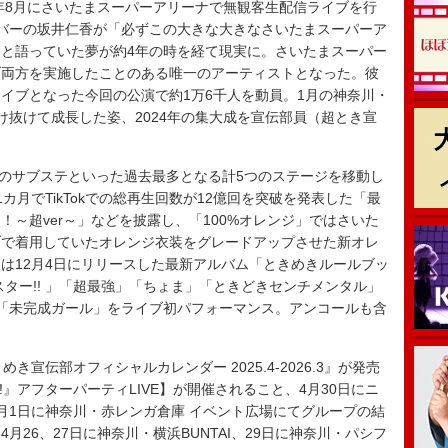
年8月にさいたまスーパーアリーナで無観客生配信ライブを行
バーの坂井仁香が「必ずこの大きな大きなさいたまスーパーア
と語っていた夢が約4年の時を経て現実に。さいたまスーパー
ブ両方を実施したことのある唯一のアーティストとなった。彼
イブとなった今回の公演で約1万6千人を動員。1月の神奈川・
け抜けて成長した姿、2024年の集大成を宣伝部員（超とき宣
のサブステといった過去最多となる計5つのステージを移動し
カ月でTikTokでの総再生回数が12億回を突破を発表した「最
～超ver～」などを披露し、「100%オレンジ」ではさいた
ブで着用していたオレンジ衣装をグレードアップさせた新オレ
は12月4日にリリースした最新アルバム「ときめきルールブッ
ター!! 」「超最強」「ちょま」「ときどきセンチメンタル」
Now!」「未完成ガール」をライブ初パフォーマンス。アンコールも含
宣伝部オフィシャルカレンダー 2025.4-2026.3』が発売
!』アフターパーティLIVE】が開催されること、4月30日にニ
月1日に神奈川・赤レンガ倉庫 イベント広場にてグループの結
26、27日に神奈川・横浜BUNTAI、29日に神奈川・パシフ