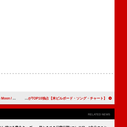
シングル・セールス首位
【米ビルボード・ソング・チャート】マライア・キャリー「恋人たちのクリスマス」通算18週目の1位、ホリデー・ソングがTOP10独占
RELATED NEWS