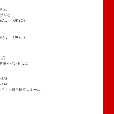
ュルム
のけんと
rCity（TOKYO）
rCity（TOKYO）
イブ】
ガ倉庫イベント広場
TAI
TAI
パシフィコ横浜国立大ホール