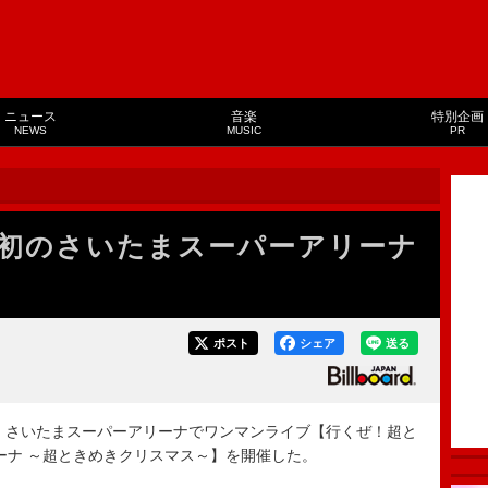
ニュース
音楽
特別企画
NEWS
MUSIC
PR
初のさいたまスーパーアリーナ
ポスト
シェア
送る
・さいたまスーパーアリーナでワンマンライブ【行くぜ！超と
リーナ ～超ときめきクリスマス～】を開催した。