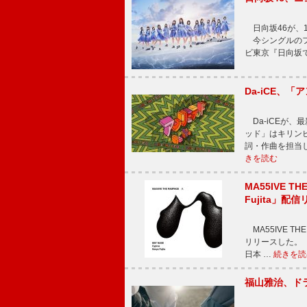
日向坂46が、1
今シングルのフ
ビ東京『日向坂
Da-iCE、
Da-iCEが
ッド」はキリン
詞・作曲を担当
きを読む
MA55IVE TH
Fujita」配
MA55IVE THE 
リリースした。 本
日本 …
続きを読
福山雅治、ド