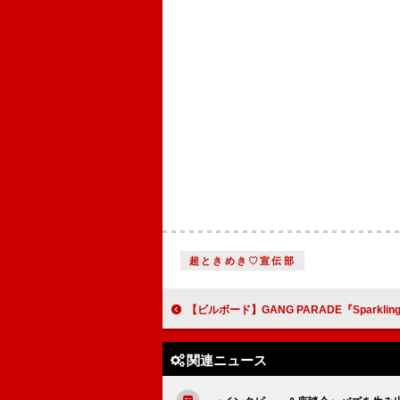
超ときめき♡宣伝部
【ビルボード】GANG PARADE『Sparkling Moon / グッドラック・マイフューチャー』4.3万枚で初
関連ニュース