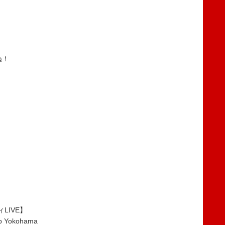
ね！
LIVE】
Yokohama