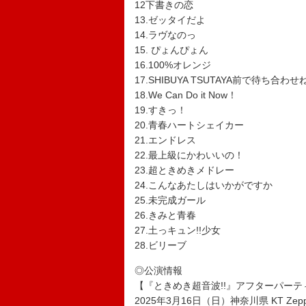
12下書きの恋
13.ゼッタイだよ
14.ラヴなのっ
15. ぴょんぴょん
16.100%オレンジ
17.SHIBUYA TSUTAYA前で待ち合わせ
18.We Can Do it Now！
19.すきっ！
20.青春ハートシェイカー
21.エンドレス
22.最上級にかわいいの！
23.超ときめきメドレー
24.こんなあたしはいかがですか
25.未完成ガール
26.きみと青春
27.土っキュン!!少女
28.ビリーブ
◎公演情報
【『ときめき超音波!!』アフターパーティ
2025年3月16日（日）神奈川県 KT Zepp 