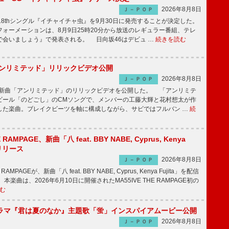
2026年8月8日
Ｊ－ＰＯＰ
8thシングル『イチャイチャ虫』を9月30日に発売することが決定した。
ォーメーションは、8月9日25時20分から放送のレギュラー番組、テレ
で会いましょう』で発表される。 日向坂46はデビュ …
続きを読む
「アンリミテッド」リリックビデオ公開
2026年8月8日
Ｊ－ＰＯＰ
、最新曲「アンリミテッド」のリリックビデオを公開した。 「アンリミテ
ビール「のどごし」のCMソングで、メンバーの工藤大輝と花村想太が作
した楽曲。ブレイクビーツを軸に構成しながら、サビではフルバン …
続
E RAMPAGE、新曲「八 feat. BBY NABE, Cyprus, Kenya
信リリース
2026年8月8日
Ｊ－ＰＯＰ
RAMPAGEが、新曲「八 feat. BBY NABE, Cyprus, Kenya Fujita」を配信
楽曲は、2026年6月10日に開催されたMA55IVE THE RAMPAGE初の
む
ラマ『君は夏のなか』主題歌「蛍」インスパイアムービー公開
2026年8月8日
Ｊ－ＰＯＰ