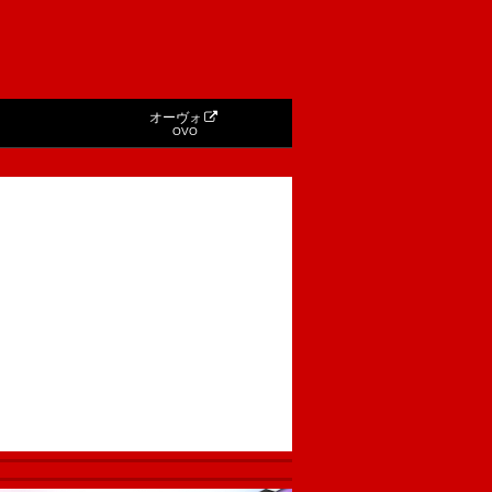
オーヴォ
OVO