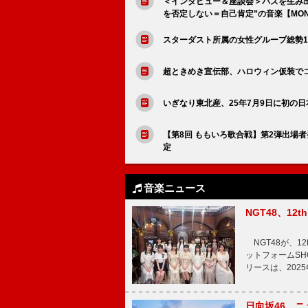
＜インタビュー＆座談会＞バズを生み
を否定しない＝自己肯定”の音楽【MONTH
スターダスト所属の女性グループ総勢14組が
超ときめき宣伝部、ハロウィン仮装で
いぎなり東北産、25年7月9日に初の
【第8回 ももいろ歌合戦】第2弾出場者発
定
音楽ニュース
NGT48、1
NGT48が、1
ットフォームSH
リースは、202
日向坂46、