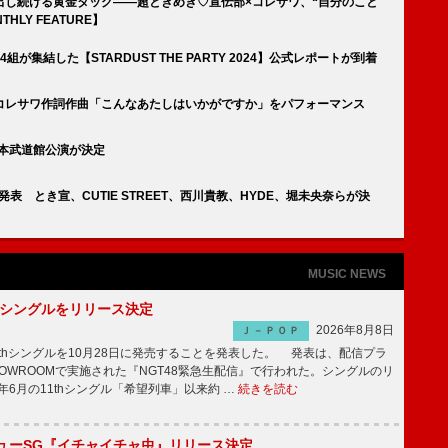
出し続ける黄金タッグ――超ときめき♡宣伝部×コレサワ、“自分のこと
LY FEATURE】
集結した【STARDUST THE PARTY 2024】公式レポートが到着
コレサワ作詞作曲「こんなあたしはいかがですか」をパフォーマンス
日本武道館公演が決定
表 とき宣、CUTIE STREET、西川貴教、HYDE、堀未央奈らが決
MUSIC NEWS
2thシングルをリリース決定
2026年8月8日
Ｊ－ＰＯＰ
2thシングルを10月28日に発売することを発表した。 発表は、配信プラ
OWROOMで実施された『NGT48緊急生配信』で行われた。シングルのリ
5年6月の11thシングル「希望列車」以来約 …
続きを読む
ニューSG『イチャイチャ虫』リリース決定