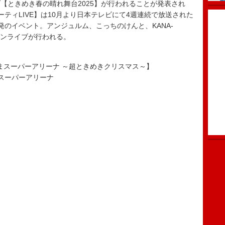
【ときめき春の晴れ舞台2025】が行われることが発表され
ーティLIVE】は10月より日本テレビにて4週連続で放送された
発のイベント。アンジュルム、こっちのけんと、KANA-
バンライブが行われる。
たまスーパーアリーナ ～超ときめきクリスマス～】
まスーパーアリーナ