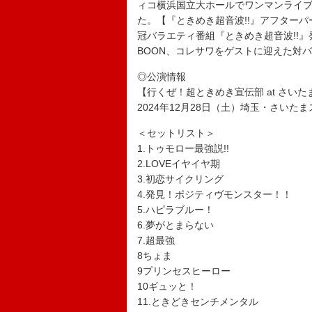
ィコ横浜国立大ホールでワンマンライブ
た。【『ときめき超音波!!』アフターパ
冠バラエティ番組『ときめき超音波!!』
BOON、コレサワをゲストに迎えた対
◎公演情報
【行くぜ！超ときめき宣伝部 at さい
2024年12月28日（土）埼玉・さいた
＜セットリスト＞
1.トゥモロー最強説!!
2.LOVEイヤイヤ期
3.初恋サイクリング
4.発見！ポジティヴモンスター！！
5.ハピラブルー！
6.夢がとまらない
7.超最強
8ちょま
9プリンセスヒーロー
10ギュッと！
11.ときどきセンチメンタル