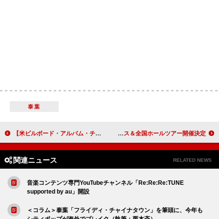
泰葉
【米ビルボード・アルバム・チャート】シザ『SOS』が約22か月ぶりに首位返り咲き、TOP10中6作をホリデー・アルバムが独占
Superfly、自身初のカバーALリリース＆全国ホールツアー開催決定
関連ニュース
RELATED NEWS
音楽コンテンツ専門YouTubeチャンネル「Re:Re:Re:TUNE
supported by au」開設
＜コラム＞泰葉「フライディ・チャイナタウン」を筆頭に、今年も
シティポップが海外でブレイク（執筆：栗本斉）