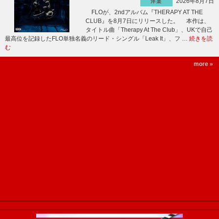
2026年8月7日
洋楽
FLOが、2ndアルバム『THERAPY AT THE
CLUB』を8月7日にリリースした。 本作は、
タイトル曲「Therapy At The Club」、UKで自己
最高位を記録したFLO単独名義のリード・シングル「Leak It」、フ …
続きを読
む
more »