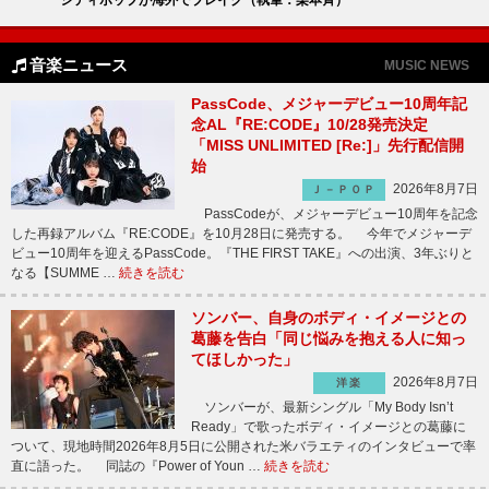
音楽ニュース
MUSIC NEWS
PassCode、メジャーデビュー10周年記
念AL『RE:CODE』10/28発売決定
「MISS UNLIMITED [Re:]」先行配信開
始
2026年8月7日
Ｊ－ＰＯＰ
PassCodeが、メジャーデビュー10周年を記念
した再録アルバム『RE:CODE』を10月28日に発売する。 今年でメジャーデ
ビュー10周年を迎えるPassCode。『THE FIRST TAKE』への出演、3年ぶりと
なる【SUMME …
続きを読む
ソンバー、自身のボディ・イメージとの
葛藤を告白「同じ悩みを抱える人に知っ
てほしかった」
2026年8月7日
洋楽
ソンバーが、最新シングル「My Body Isn’t
Ready」で歌ったボディ・イメージとの葛藤に
ついて、現地時間2026年8月5日に公開された米バラエティのインタビューで率
直に語った。 同誌の『Power of Youn …
続きを読む