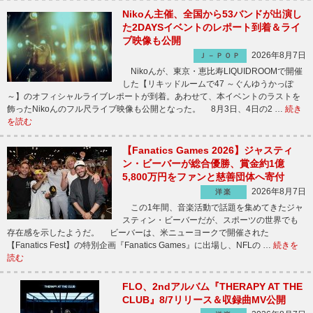
Nikoん主催、全国から53バンドが出演し
た2DAYSイベントのレポート到着＆ライ
ブ映像も公開
2026年8月7日
Ｊ－ＰＯＰ
Nikoんが、東京・恵比寿LIQUIDROOMで開催
した【リキッドルームで47 ～ぐんゆうかっぽ
～】のオフィシャルライブレポートが到着。あわせて、本イベントのラストを
飾ったNikoんのフル尺ライブ映像も公開となった。 8月3日、4日の2 …
続き
を読む
【Fanatics Games 2026】ジャスティ
ン・ビーバーが総合優勝、賞金約1億
5,800万円をファンと慈善団体へ寄付
2026年8月7日
洋楽
この1年間、音楽活動で話題を集めてきたジャ
スティン・ビーバーだが、スポーツの世界でも
存在感を示したようだ。 ビーバーは、米ニューヨークで開催された
【Fanatics Fest】の特別企画『Fanatics Games』に出場し、NFLの …
続きを
読む
FLO、2ndアルバム『THERAPY AT THE
CLUB』8/7リリース＆収録曲MV公開