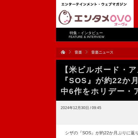
特集・インタビュー
FEATURE & INTERVIEW
音楽
音楽ニュース
【米ビルボード・ア
『SOS』が約22か
中6作をホリデー・
2024年12月30日 / 09:45
シザの『SOS』が約22か月ぶりに返