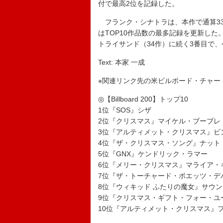
付で最高2位を記録した。
フランク・シナトラは、本作で通算33
はTOP10作品数の最多記録を更新し
トライサンド（34作）に続く3番目で
Text: 本家 一成
※関連リンク先の米ビルボード・チャー
◎【Billboard 200】トップ10
1位『SOS』シザ
2位『クリスマス』マイケル・ブーブレ
3位『アルティメット・クリスマス』ビ
4位『ザ・クリスマス・ソング』ナット
5位『GNX』ケンドリック・ラマー
6位『メリー・クリスマス』マライア・
7位『ザ・トーチャード・ポエッツ・デ
8位『ウィキッド ふたりの魔女』サウ
9位『クリスマス・ギフト・フォー・ユ
10位『アルティメット・クリスマス』