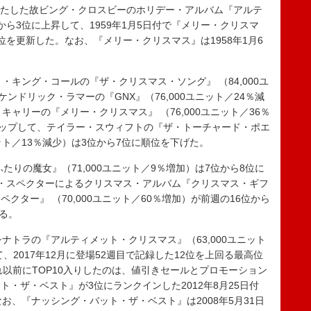
を果たした故ビング・クロスビーのホリデー・アルバム『アルテ
ら3位に上昇して、1959年1月5日付で『メリー・クリスマ
を更新した。なお、『メリー・クリスマス』は1958年1月6
キング・コールの『ザ・クリスマス・ソング』 （84,000ユ
ンドリック・ラマーの『GNX』（76,000ユニット／24％減
ャリーの『メリー・クリスマス』 （76,000ユニット／36％
アップして、テイラー・スウィフトの『ザ・トーチャード・ポエ
ット／13％減少）は3位から7位に順位を下げた。
りの魔女』（71,000ユニット／9％増加）は7位から8位に
・スペクターによるクリスマス・アルバム『クリスマス・ギフ
ター』 （70,000ユニット／60％増加）が前週の16位から
いる。
トラの『アルティメット・クリスマス』（63,000ユニット
、2017年12月に登場52週目で記録した12位を上回る最高位
れ以前にTOP10入りしたのは、値引きセールとプロモーション
・ザ・ベスト』が3位にランクインした2012年8月25日付
お、『ナッシング・バット・ザ・ベスト』は2008年5月31日