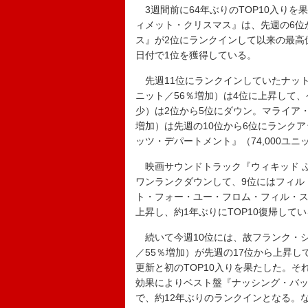
3週間前に64年ぶりのTOP10入り
ィメット・クリスマス』は、先週の6位か
ス』が2位にランクインして以来の最高位
日付で1位を獲得している。
先週11位にランクインしていたナット・
ニット／56％増加）は4位に上昇して、ケ
少）は2位から5位にダウン。マライア・キ
増加）は先週の10位から6位にランク
ッツ・デパートメント』（74,000ユニ
映画サウンドトラック『ウィキッド ふた
ワンランクダウンして、9位にはフィル
ト・フォー・ユー・フロム・フィル・スペク
上昇し、約1年ぶりにTOP10復帰して
続いて今週10位には、故フランク・シナ
／55％増加）が先週の17位から上昇して
更新と初のTOP10入りを果たした。そ
効果によりベスト盤『ナッシング・バット
で、約12年ぶりのランクインとなる。な