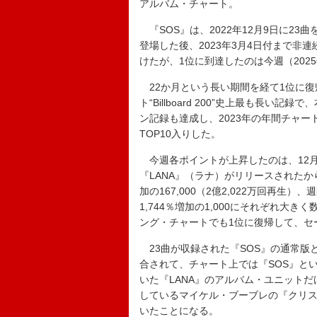
アルバム・チャート。
『SOS』は、2022年12月9日に23
登場した後、2023年3月4日付まで非
けたが、1位に到達したのは今週（202
22か月という長い期間を経て1位に復
ト“Billboard 200”史上最も長い
ン記録も達成し、2023年の年間チャー
TOP10入りした。
今週各ポイントが上昇したのは、12月
『LANA』（ラナ）がリリースされたか
加の167,000（2億2,022万回再生
1,744％増加の1,000にそれぞれ大き
ング・チャートでも1位に復帰して、セ
23曲が収録された『SOS』の通常版と
合されて、チャート上では『SOS』と
いた『LANA』のアルバム・ユニットだ
しているマイケル・ブーブレの『クリスマ
いたことになる。