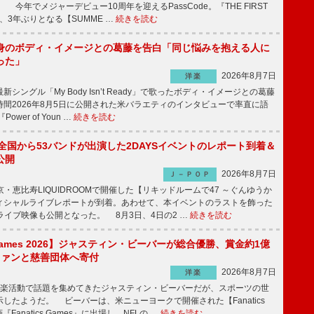
 今年でメジャーデビュー10周年を迎えるPassCode。『THE FIRST
演、3年ぶりとなる【SUMME …
続きを読む
身のボディ・イメージとの葛藤を告白「同じ悩みを抱える人に
った」
2026年8月7日
洋楽
ングル「My Body Isn’t Ready」で歌ったボディ・イメージとの葛藤
間2026年8月5日に公開された米バラエティのインタビューで率直に語
wer of Youn …
続きを読む
、全国から53バンドが出演した2DAYSイベントのレポート到着＆
公開
2026年8月7日
Ｊ－ＰＯＰ
京・恵比寿LIQUIDROOMで開催した【リキッドルームで47 ～ぐんゆうか
ィシャルライブレポートが到着。あわせて、本イベントのラストを飾った
尺ライブ映像も公開となった。 8月3日、4日の2 …
続きを読む
s Games 2026】ジャスティン・ビーバーが総合優勝、賞金約1億
をファンと慈善団体へ寄付
2026年8月7日
洋楽
楽活動で話題を集めてきたジャスティン・ビーバーだが、スポーツの世
したようだ。 ビーバーは、米ニューヨークで開催された【Fanatics
『Fanatics Games』に出場し、NFLの …
続きを読む