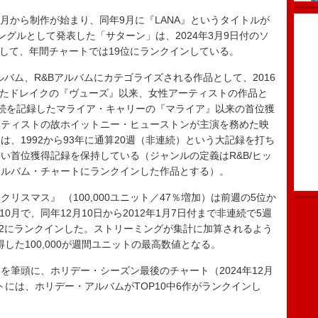
2月から制作が始まり、同年9月に『LANA』というタイトルが
ングルとして発表した「サターン」は、2024年3月9日付のソ
初登場して、年間チャートでは19位にランクインしている。
ルバム、R&Bアルバムにカテゴライズされる作品として、2016
録したドレイクの『ヴューズ』以来、女性アーティストの作品と
週連続を記録したマライア・キャリーの『マライア』以来の首位獲
ーティストの故ホイットニー・ヒューストンが主演を務めた映
、1992から93年に通算20週（非連続）という大記録を打ち
い首位獲得記録を保持している（ジャンルの定義はR&B/ヒッ
アルバム・チャートにランクインした作品とする）。
スマス』 （100,000ユニット／47％増加）は前週の5位か
10月で、同年12月10日から2012年1月7日付まで非連続で5週
OP2にランクインした。ストリーミングが集計に加算されるよう
得した100,000が週間ユニットの最高数値となる。
筆頭に、ホリデー・シーズン最後のチャート（2024年12月
ートには、ホリデー・アルバムがTOP10中6作がランクインし