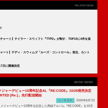
RELATED NEWS
ート
・チャート】テイラー・スウィフト『TTPD』が制す、TOP10に4作を送
・チャート】テディ・スウィムズ「ルーズ・コントロール」首位、カント
日＆17日に開催決定
MUSIC NEWS
、メジャーデビュー10周年記念AL『RE:CODE』10/28発売決定
IMITED [Re:]」先行配信開始
2026年8月7日
Ｊ－ＰＯＰ
が、メジャーデビュー10周年を記念した再録アルバム『RE:CODE』を10月