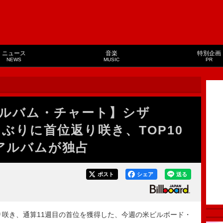
ニュース
音楽
特別企画
NEWS
MUSIC
PR
ルバム・チャート】シザ
月ぶりに首位返り咲き、TOP10
アルバムが独占
ポスト
シェア
送る
り咲き、通算11週目の首位を獲得した、今週の米ビルボード・