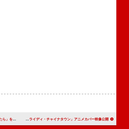
ら」をカバー
音楽プロジェクト「Re:Re:Re:TUNE」、泰葉「フライディ・チャイナタウン」アニメカバー映像公開