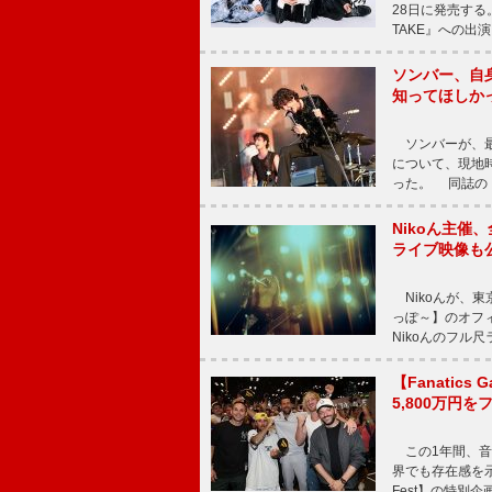
28日に発売する。
TAKE』への出
ソンバー、自
知ってほしか
ソンバーが、最新シ
について、現地時
った。 同誌の『Po
Nikoん主催
ライブ映像も
Nikoんが、東
っぽ～】のオフ
Nikoんのフル
【Fanatic
5,800万円
この1年間、音
界でも存在感を示
Fest】の特別企画