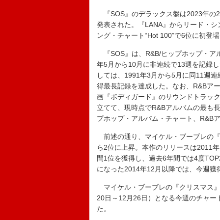
『SOS』のデラックス盤は2023年の
発表された。『LANA』からリード・シ
ング・チャート“Hot 100”で6位に
『SOS』は、R&B/ヒップホップ・ア
年5月から10月に非連続で13週を記
しては、1991年3月から5月に同11
得最長記録を達成した。なお、R&Bア
画『ボディガード』のサウンドトラックは
立てて、現時点でR&Bアルバムの最も長
プホップ・アルバム・チャート、R&B
前述の通り、マイケル・ブーブレの『クリ
ら2位に上昇。本作のリリースは2011年
間1位を獲得し、過去6年間では4度T
になった2014年12月以降では、今週獲
マイケル・ブーブレの『クリスマス』を
20日～12月26日）となる今週のチャ
た。