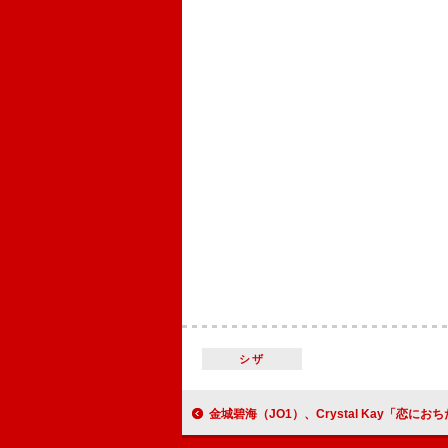
シザ
金城碧海（JO1）、Crystal Kay「恋におちた