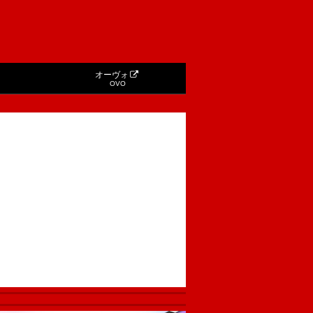
オーヴォ
OVO