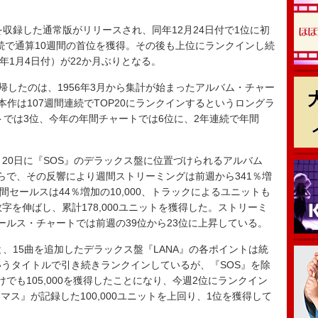
曲を収録した通常版がリリースされ、同年12月24日付で1位に初
連続で通算10週間の首位を獲得。その後も上位にランクインし続
5年1月4日付）が22か月ぶりとなる。
帰したのは、1956年3月から集計が始まったアルバム・チャー
記録で、本作は107週間連続でTOP20にランクインするというロングラ
トでは3位、今年の年間チャートでは6位に、2年連続で年間
20日に『SOS』のデラックス盤に位置づけられるアルバム
らで、その反響により週間ストリーミングは前週から341％増
）、週間セールスは44％増加の10,000、トラックによるユニットも
く数字を伸ばし、累計178,000ユニットを獲得した。ストリーミ
ールス・チャートでは前週の39位から23位に上昇している。
、15曲を追加したデラックス盤『LANA』の各ポイントは統
いうタイトルで引き続きランクインしているが、『SOS』を除
けでも105,000を獲得したことになり、今週2位にランクイン
ス』が記録した100,000ユニットを上回り、1位を獲得して