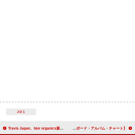
JO1
Travis Japan、bior organics新CMで“パフダンス”披露
【米ビルボード・アルバム・チャート】シザ『SOS』が約22か月ぶりに首位返り咲き、TOP10中6作をホリデー・アルバムが独占