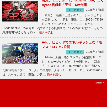
葛葉、ミニアルバム『Adamantite』より
Ayase提供曲「王道」MV公開
2026年8月8日
Ｊ－ＰＯＰ
葛葉が、新曲「王道」のミュージックビデオ
を公開した。 新曲「王道」は、2026年7月29
日にリリースされたニューミニアルバム
『Adamantite』の収録曲。Ayaseによる提供曲で、“王者の苦悩”と“これからの
意思表明”が込められてい …
続きを読む
Ado、ビビッドでエネルギッシュな「モ
ンストロ」MV公開
2026年8月8日
Ｊ－ＰＯＰ
Adoが、新曲「モンストロ」を配信リリース
し、ミュージックビデオを公開した。 新曲
「モンストロ」は、2026年8月7日に公開となっ
た実写映画『ブルーロック』の主題歌。タイトル「モンストロ」（Monstruo）
は、スペイン語で「怪物」の意 …
続きを読む
more »