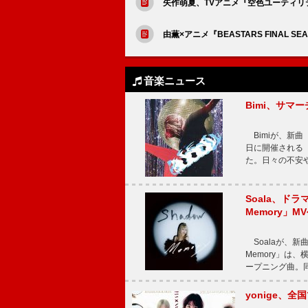
矢作萌夏、TVアニメ『空色ユーティリ
由薫×アニメ『BEASTARS FINAL SE
音楽ニュース
Bimi、サマ
Bimiが、新曲「
日に開催される【Bi
た。日々の不安
Soala、ド
Memory」M
Soalaが、新曲
Memory」は
ープニング曲。同
yonige、全国