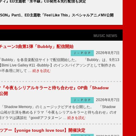
ティ』ED主題歌「水平線」CD発売＆先行配信も決定
ASON』Part1、ED主題歌「Feel Like This」スペシャルアニメMV公開
MUSIC NEWS
ーチューン3曲第1弾「Bubbly」配信開始
2026年8月7日
Ｊ－ＰＯＰ
Bubbly」を各音楽配信サイトで配信開始した。 「Bubbly」は、9月13
mi Live Galley #11 -Bubbly-】のインスパイアソングとして制作され
や不条理に対して …
続きを読む
ラマ『今夜もシリアルキラーと待ち合わせ』OP曲「Shadow
V公開
2026年8月7日
Ｊ－ＰＯＰ
「Shadow Memory」のミュージックビデオを公開した。 「Shadow
、横山裕が主演を務めるドラマ『今夜もシリアルキラーと待ち合わせ』のオ
ドラマは講談社『good!アフタヌーン …
続きを読む
ツアー【yonige tough love tour】開催決定