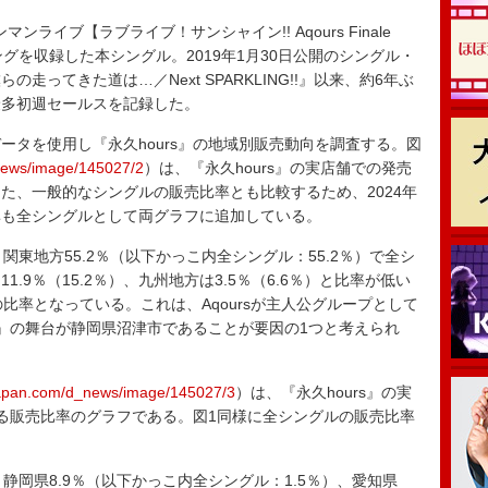
ライブ【ラブライブ！サンシャイン!! Aqours Finale
ーマソングを収録した本シングル。2019年1月30日公開のシングル・
ってきた道は…／Next SPARKLING!!』以来、約6年ぶ
最多初週セールスを記録した。
販売データを使用し『永久hours』の地域別販売動向を調査する。図
_news/image/145027/2
）は、『永久hours』の実店舗での発売
た、一般的なシングルの販売比率とも比較するため、2024年
率も全シングルとして両グラフに追加している。
関東地方55.2％（以下かっこ内全シングル：55.2％）で全シ
.9％（15.2％）、九州地方は3.5％（6.6％）と比率が低い
もの比率となっている。これは、Aqoursが主人公グループとして
!』の舞台が静岡県沼津市であることが要因の1つと考えられ
-japan.com/d_news/image/145027/3
）は、『永久hours』の実
る販売比率のグラフである。図1同様に全シングルの販売比率
、静岡県8.9％（以下かっこ内全シングル：1.5％）、愛知県