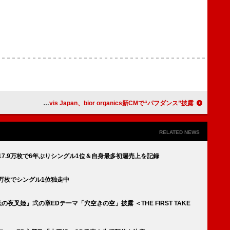
Travis Japan、bior organics新CMで“パフダンス”披露
RELATED NEWS
s』17.9万枚で6年ぶりシングル1位＆自身最多初週売上を記録
2.4万枚でシングル1位独走中
の夜叉姫』弐の章EDテーマ「穴空きの空」披露 ＜THE FIRST TAKE