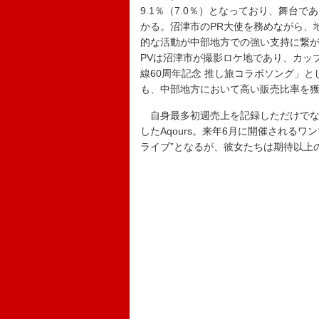
9.1％（7.0％）となっており、舞台
かる。沼津市のPR大使を務めながら、
的な活動が中部地方での強い支持に繋が
PVは沼津市が撮影ロケ地であり、カッ
線60周年記念 推し旅コラボソング」
も、中部地方において高い販売比率を獲
自身最多初週売上を記録しただけでな
したAqours。来年6月に開催される
ライブ”となるが、彼女たちは期待以上