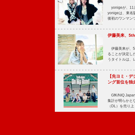
yonigeが、11
yonigeは、東名
後初のワンマン
伊藤美来、5t
伊藤美来が、5t
ることが決定した
うタイトルは、レ
【先ヨミ・デジタル
ング首位を独
GfK/NIQ J
集計が明らかとなり、T
（DL）を売り上