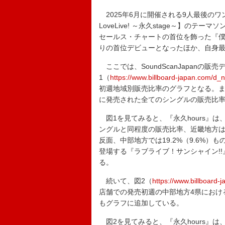
2025年6月に開催される9人最後のワンマン
LoveLive! ～永久stage～】のテ
セールス・チャートの首位を飾った『僕らの走
りの首位デビューとなったほか、自身
ここでは、SoundScanJapanの
1（
https://www.billboard-japan.com/d
初週地域別販売比率のグラフとなる。ま
に発売された全てのシングルの販売比
図1を見てみると、『永久hours』は、
ングルと同程度の販売比率、近畿地方は11
反面、中部地方では19.2%（9.6%）
登場する『ラブライブ！サンシャイン!
る。
続いて、図2（
https://www.billboard
店舗での発売初週の中部地方4県におけ
もグラフに追加している。
図2を見てみると、『永久hours』は