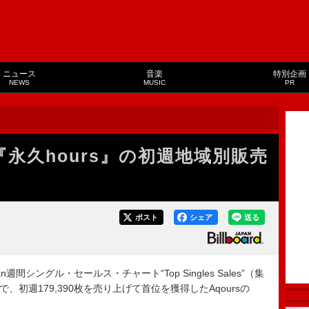
ニュース
音楽
特別企画
NEWS
MUSIC
PR
s『永久hours』の初週地域別販売
ポスト
シェア
送る
pan週間シングル・セールス・チャート“Top Singles Sales”（集
）で、初週179,390枚を売り上げて首位を獲得したAqoursの