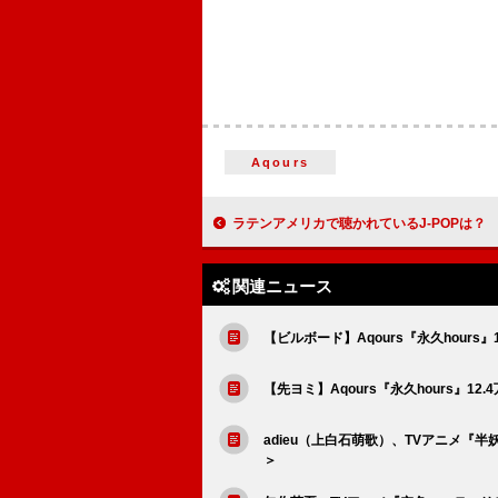
Aqours
ラテンアメリカで聴かれているJ-POPは？
関連ニュース
【ビルボード】Aqours『永久hour
【先ヨミ】Aqours『永久hours』1
adieu（上白石萌歌）、TVアニメ『半妖
＞