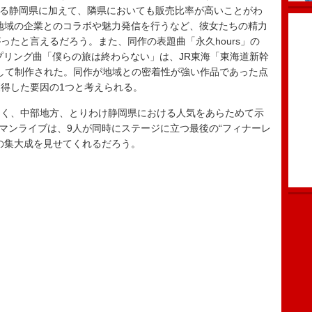
である静岡県に加えて、隣県においても販売比率が高いことがわ
地域の企業とのコラボや魅力発信を行うなど、彼女たちの精力
ったと言えるだろう。また、同作の表題曲「永久hours」の
プリング曲「僕らの旅は終わらない」は、JR東海「東海道新幹
として制作された。同作が地域との密着性が強い作品であった点
得した要因の1つと考えられる。
く、中部地方、とりわけ静岡県における人気をあらためて示
ワンマンライブは、9人が同時にステージに立つ最後の“フィナーレ
の集大成を見せてくれるだろう。