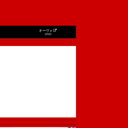
オーヴォ
OVO