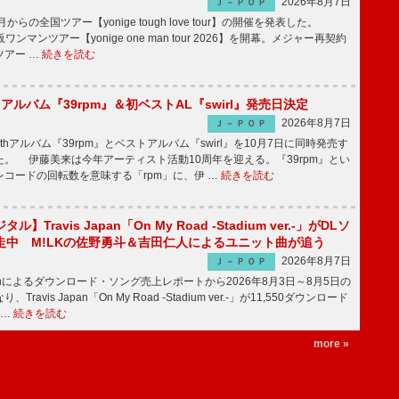
2026年8月7日
Ｊ－ＰＯＰ
月からの全国ツアー【yonige tough love tour】の開催を発表した。
阪ワンマンツアー【yonige one man tour 2026】を開幕。メジャー再契約
ツアー …
続きを読む
hアルバム『39rpm』＆初ベストAL『swirl』発売日決定
2026年8月7日
Ｊ－ＰＯＰ
hアルバム『39rpm』とベストアルバム『swirl』を10月7日に同時発売す
。 伊藤美来は今年アーティスト活動10周年を迎える。『39rpm』とい
コードの回転数を意味する「rpm」に、伊 …
続きを読む
】Travis Japan「On My Road -Stadium ver.-」がDLソ
走中 M!LKの佐野勇斗＆吉田仁人によるユニット曲が追う
2026年8月7日
Ｊ－ＰＯＰ
apanによるダウンロード・ソング売上レポートから2026年8月3日～8月5日の
ravis Japan「On My Road -Stadium ver.-」が11,550ダウンロード
 …
続きを読む
more »