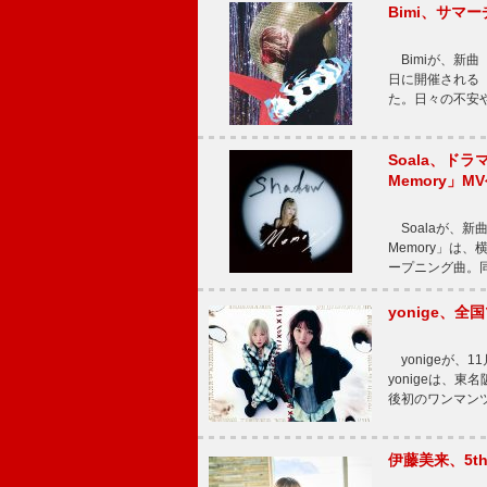
Bimi、サマ
Bimiが、新曲「
日に開催される【Bi
た。日々の不安
Soala、ド
Memory」M
Soalaが、新曲
Memory」は
ープニング曲。同
yonige、全国
yonigeが、11
yonigeは、東名
後初のワンマン
伊藤美来、5t