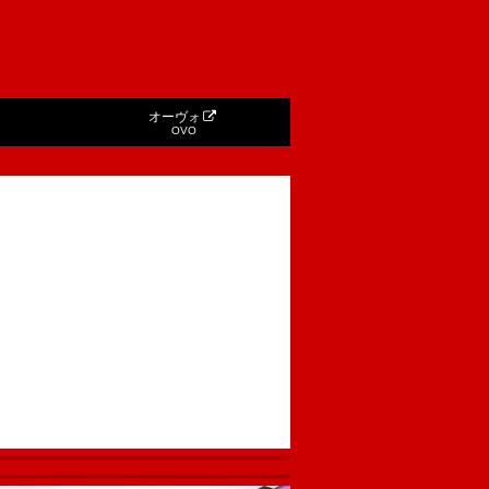
オーヴォ
OVO