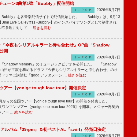
ーチューン3曲第1弾「Bubbly」配信開始
2026年8月7日
Ｊ－ＰＯＰ
Bubbly」を各音楽配信サイトで配信開始した。 「Bubbly」は、9月13
mi Live Galley #11 -Bubbly-】のインスパイアソングとして制作され
や不条理に対して …
続きを読む
ラマ『今夜もシリアルキラーと待ち合わせ』OP曲「Shadow
V公開
2026年8月7日
Ｊ－ＰＯＰ
「Shadow Memory」のミュージックビデオを公開した。 「Shadow
、横山裕が主演を務めるドラマ『今夜もシリアルキラーと待ち合わせ』のオ
ドラマは講談社『good!アフタヌーン …
続きを読む
ツアー【yonige tough love tour】開催決定
2026年8月7日
Ｊ－ＰＯＰ
月からの全国ツアー【yonige tough love tour】の開催を発表した。
阪ワンマンツアー【yonige one man tour 2026】を開幕。メジャー再契約
ツアー …
続きを読む
hアルバム『39rpm』＆初ベストAL『swirl』発売日決定
2026年8月7日
Ｊ－ＰＯＰ