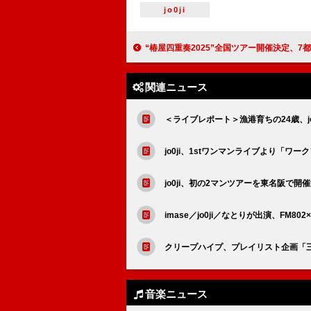
jo0ji
“椿屋四重奏2025”全国ツアー開催決定、7都市で
関連ニュース
＜ライブレポート＞漁港育ちの24歳、j
jo0ji、1stワンマンライブより「ワ
jo0ji、初の2マンツアーを東名阪で開
imase／jo0ji／なとりが出演、FM8
クリープハイプ、プレイリスト企画「三十
音楽ニュース