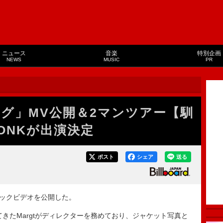
ニュース
音楽
特別企画
NEWS
MUSIC
PR
ソング」MV公開＆2マンツアー【馴
ONKが出演決定
ポスト
シェア
送る
ジックビデオを公開した。
けてきたMargtがディレクターを務めており、ジャケット写真と