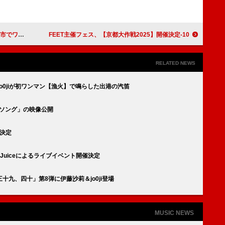
ワンマン
10-FEET主催フェス、【京都大作戦2025】開催決定
RELATED NEWS
o0jiが初ワンマン【漁火】で鳴らした出港の汽笛
ークソング」の映像公開
催決定
02×Juiceによるライブイベント開催決定
九、四十」第8弾に伊藤沙莉＆jo0ji登場
MUSIC NEWS