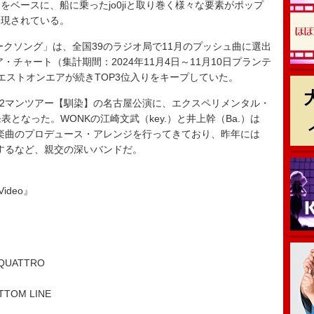
ベースに、船に乗ったjo0jiと取り巻く様々な要素がポップ
表現されている。
ークソング」は、全国39のラジオ局で11月のプッシュ曲に選出
・チャート（集計期間：2024年11月4日～11月10日プランテ
エストオンエアが続きTOP3位入りをキープしていた。
る2マンツアー【馴染】の名古屋公演に、エクスペリメンタル・
となった。WONKの江崎文武（key.）と井上幹（Ba.）は
め、数々の楽曲のプロデュース・アレンジを行ってきており、昨年には
出演するなど、親交の深いバンドだ。
Video』
QUATTRO
OM LINE