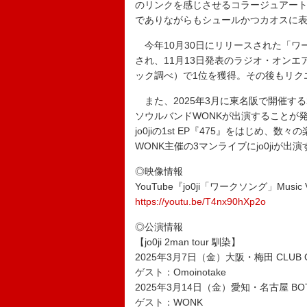
のリンクを感じさせるコラージュアートを
でありながらもシュールかつカオスに
今年10月30日にリリースされた「ワ
され、11月13日発表のラジオ・オンエア
ック調べ）で1位を獲得。その後もリク
また、2025年3月に東名阪で開催す
ソウルバンドWONKが出演することが発表
jo0jiの1st EP『475』をはじ
WONK主催の3マンライブにjo0jiが
◎映像情報
YouTube『jo0ji「ワークソング」Music 
https://youtu.be/T4nx90hXp2o
◎公演情報
【jo0ji 2man tour 馴染】
2025年3月7日（金）大阪・梅田 CLUB 
ゲスト：Omoinotake
2025年3月14日（金）愛知・名古屋 BOTT
ゲスト：WONK