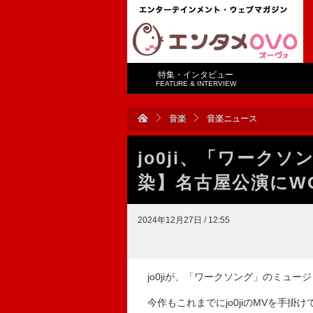
特集・インタビュー
FEATURE & INTERVIEW
音楽
音楽ニュース
jo0ji、「ワーク
染】名古屋公演にW
2024年12月27日 / 12:55
jo0jiが、「ワークソング」のミュー
今作もこれまでにjo0jiのMVを手掛