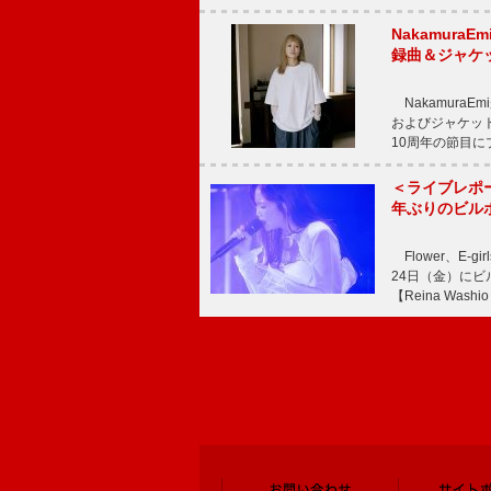
Nakamura
録曲＆ジャケ
NakamuraE
およびジャケッ
10周年の節目
＜ライブレポ
年ぶりのビル
Flower、E
24日（金）に
【Reina Washio 