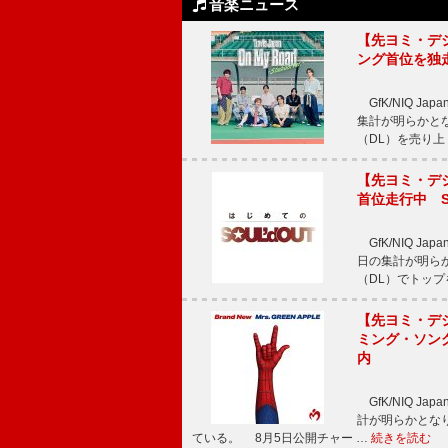
音楽ニュース
【先ヨミ・デジタル
ング首位を独
GfK/NIQ J
集計が明らかとなり、T
（DL）を売り上
【先ヨミ・デジタ
首位走行中 S
GfK/NIQ J
日の集計が明らかと
（DL）でトップ
【先ヨミ・デジタ
ミング・ソング
内
GfK/NIQ J
計が明らかとなり、M
ている。 8月5日公開チャー …
続きを読む