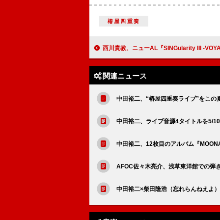
椿屋四重奏
西川貴教、ニューAL『SINGularity III -VOYAGE-
関連ニュース
中田裕二、“椿屋四重奏ライブ”をこの
中田裕二、ライブ音源4タイトルを5/1
中田裕二、12枚目のアルバム『MOON
AFOC佐々木亮介、浅草東洋館での弾
中田裕二×柴田隆浩（忘れらんねえよ）が