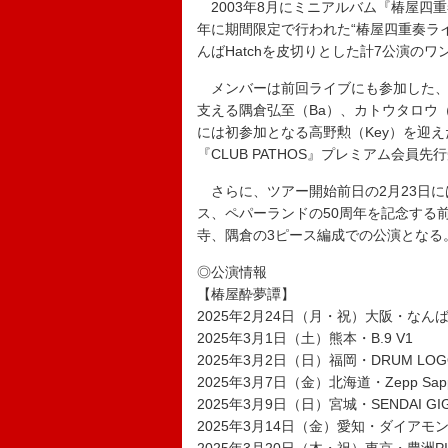
2003年8月にミニアルバム『椿屋四重
年に期間限定で行われた“椿屋四重奏ライ
んばHatchを皮切りとした計7公演の
メンバーは前回ライブにも参加した、
支える隅倉弘至（Ba）、カトウタロウ（
には初参加となる高野勲（Key）を迎
『CLUB PATHOS』プレミアム会員
さらに、ツアー開始前日の2月23日に
ス、ペパーランドの50周年を記念する
寺、隅倉の3ピース編成での公演となる
◎公演情報
【椿屋酔夢譚】
2025年2月24日（月・祝）大阪・なんばH
2025年3月1日（土）熊本・B.9 V1
2025年3月2日（日）福岡・DRUM LOG
2025年3月7日（金）北海道・Zepp Sapp
2025年3月9日（日）宮城・SENDAI GI
2025年3月14日（金）愛知・ダイアモ