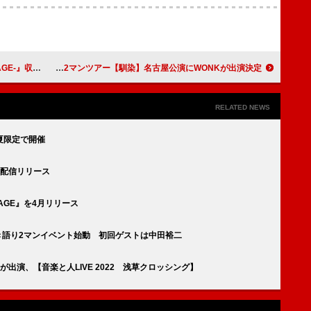
』収録内容解禁
jo0ji、「ワークソング」MV公開＆2マンツアー【馴染】名古屋公演にWONKが出演決定
RELATED NEWS
夏限定で開催
0配信リリース
AGE』を4月リリース
き語り2マンイベント始動 初回ゲストは中田裕二
出演、【音楽と人LIVE 2022 浅草クロッシング】