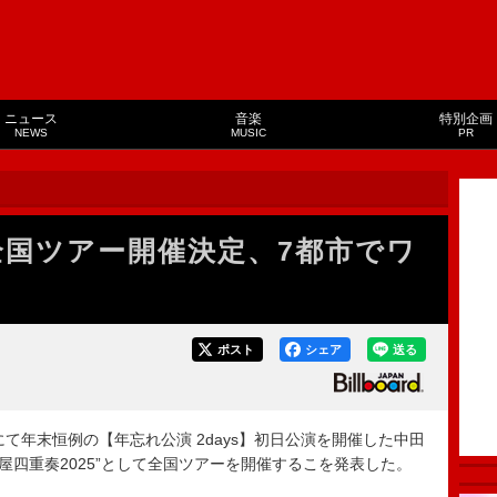
ニュース
音楽
特別企画
NEWS
MUSIC
PR
”全国ツアー開催決定、7都市でワ
ポスト
シェア
送る
て年末恒例の【年忘れ公演 2days】初日公演を開催した中田
椿屋四重奏2025”として全国ツアーを開催するこを発表した。