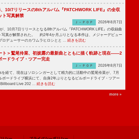
Emi、10/7リリースの8thアルバム『PATCHWORK LIFE』の全収
ット写真解禁
2026年8月7日
Ｊ－ＰＯＰ
miが、10月7日リリースとなる8thアルバム『PATCHWORK LIFE』の収録曲
ト写真が解禁された。 約2年4か月ぶりとなる本作は、メジャーデビュー
にプロデューサーのカワムラヒロシとと …
続きを読む
ート＞鷲尾伶菜、初披露の最新曲とともに描く軌跡と現在――2
ボードライブ・ツアー完走
2026年8月7日
Ｊ－ＰＯＰ
-girlsを経て、現在はソロシンガーとして精力的に活動中の鷲尾伶菜が、7月
ビルボードライブ横浜にて、自身2年ぶりとなるビルボードライブ・ツアー
Billboard Live 202 …
続きを読む
more »