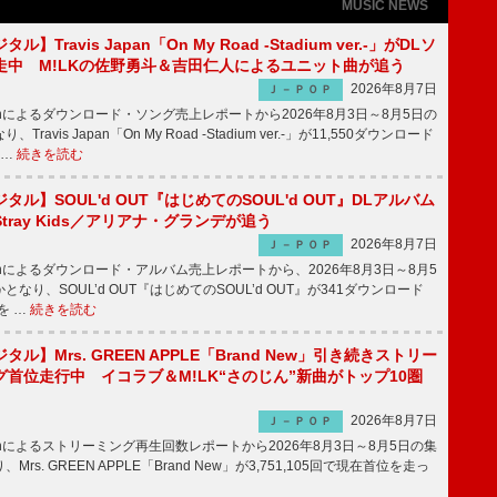
MUSIC NEWS
】Travis Japan「On My Road -Stadium ver.-」がDLソ
走中 M!LKの佐野勇斗＆吉田仁人によるユニット曲が追う
2026年8月7日
Ｊ－ＰＯＰ
apanによるダウンロード・ソング売上レポートから2026年8月3日～8月5日の
ravis Japan「On My Road -Stadium ver.-」が11,550ダウンロード
 …
続きを読む
ル】SOUL'd OUT『はじめてのSOUL'd OUT』DLアルバム
tray Kids／アリアナ・グランデが追う
2026年8月7日
Ｊ－ＰＯＰ
apanによるダウンロード・アルバム売上レポートから、2026年8月3日～8月5
なり、SOUL’d OUT『はじめてのSOUL’d OUT』が341ダウンロード
を …
続きを読む
ル】Mrs. GREEN APPLE「Brand New」引き続きストリー
首位走行中 イコラブ＆M!LK“さのじん”新曲がトップ10圏
2026年8月7日
Ｊ－ＰＯＰ
apanによるストリーミング再生回数レポートから2026年8月3日～8月5日の集
rs. GREEN APPLE「Brand New」が3,751,105回で現在首位を走っ