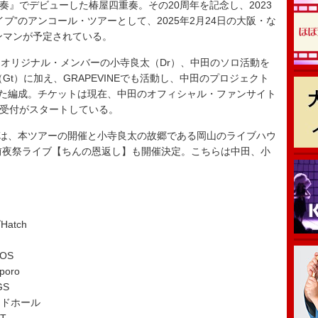
奏』でデビューした椿屋四重奏。その20周年を記念し、2023
ブ”のアンコール・ツアーとして、2025年2月24日の大阪・な
ワンマンが予定されている。
オリジナル・メンバーの小寺良太（Dr）、中田のソロ活動を
Gt）に加え、GRAPEVINEでも活動し、中田のプロジェクト
えた編成。チケットは現在、中田のオフィシャル・ファンサイト
先行受付がスタートしている。
は、本ツアーの開催と小寺良太の故郷である岡山のライブハウ
前夜祭ライブ【ちんの恩返し】も開催決定。こちらは中田、小
。
atch
OS
oro
GS
ンドホール