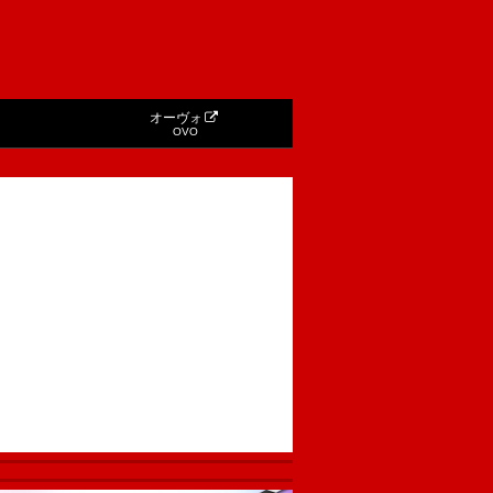
オーヴォ
OVO