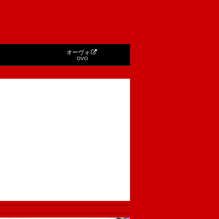
オーヴォ
OVO