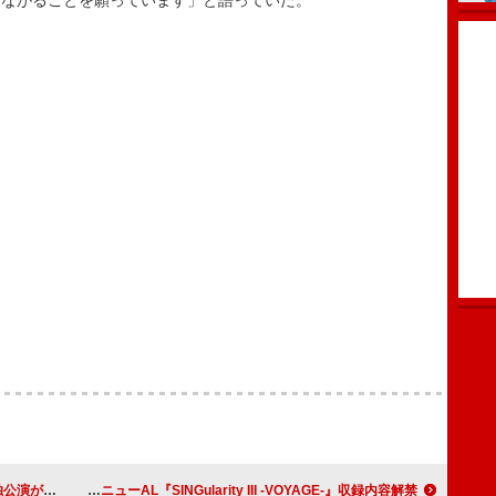
つながることを願っています」と語っていた。
演が決定
西川貴教、ニューAL『SINGularity III -VOYAGE-』収録内容解禁