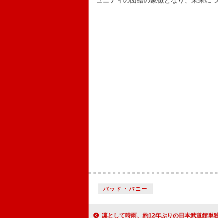
ュニティの団結の象徴となり、未来に
バッド・バニー
凛として時雨、約12年ぶりの日本武道館単独公