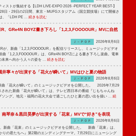
トが集結する【LDH LIVE-EXPO 2026 -PERFECT YEAR BEST-】
1月28日・29日の2日間、東京・MUFGスタジアム（国立競技場）にて開催さ
、「LDH PE …
続きを読む
PPER、GRe4N BOYZ書き下ろし「1,2,3,FOOOOUR」MVに自然
2026年8月6日
Ｊ－ＰＯＰ
PPERが、新曲「1,2,3,FOOOOUR」を配信リリースし、ミュージックビデオ
「1,2,3,FOOOOUR」は、GRe4N BOYZによる書き下ろし楽曲。電車
の未来へ向かう人々の姿を …
続きを読む
園井寧々が出演する「花火が瞬いて」MVはひと夏の物語
2026年8月6日
Ｊ－ＰＯＰ
曲「花火が瞬いて」のミュージックビデオを公開した。 2026年7月29
スされた新曲「花火が瞬いて」は、テレビ西日本の番組『じもちゃんね
プソング。地元・福岡の花火大会で過ごしたひと夏の思い出を描い …
続
ake、南琴奈＆黒田昊夢が出演する「花束」MVで“好き”を表現
2026年8月6日
Ｊ－ＰＯＰ
keが、新曲「花束」のミュージックビデオを公開した。 新曲「花束」は、
かりの君たちへ』第2期のエンディングテーマ。7月29日にニューシング