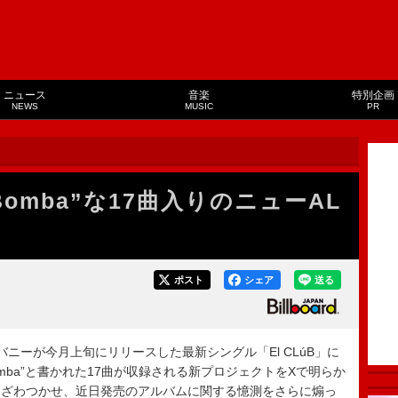
ニュース
音楽
特別企画
NEWS
MUSIC
PR
omba”な17曲入りのニューAL
ポスト
シェア
送る
バニーが今月上旬にリリースした最新シングル「El CLúB」に
mba”と書かれた17曲が収録される新プロジェクトをXで明らか
をざわつかせ、近日発売のアルバムに関する憶測をさらに煽っ