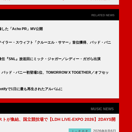
RELATED NEWS
た「Acho PR」MV公開
テイラー・スウィフト「クルーエル・サマー」首位獲得、バッド・バニ
兼任『SNL』放送回にミック・ジャガー／レディー・ガガら出演
ド・バニー初登場1位、TOMORROW X TOGETHER／オフセッ
otifyで1日に最も再生されたアルバムに
MUSIC NEWS
トが集結、国立競技場で【LDH LIVE-EXPO 2026】2DAYS開
2026年8月6日
Ｊ－ＰＯＰ