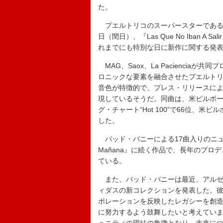
た。
プエルトリコのスーパースターである彼は、
日（閏日）、『Las Que No Iban A Sa
れまでにも特別な日に新作に関する発
MAG、Saox、La Pacienciaが
ロニックな要素を融合させたプエルト
音色が特徴的で、プレス・リリースによ
現しているそうだ。同曲は、米ビルボード・ラ
グ・チャート“Hot 100”で66位、米ビ
した。
バッド・バニーによる17曲入りのニュー・アルバ
Mañana』に続く作品で、長年のプ
ている。
また、バッド・バニーは最近、アルゼ
ィダスの新コレクションを発表した。
ボレーションを反映したレガシーを創
に努力するよう鼓舞したいと考えてい