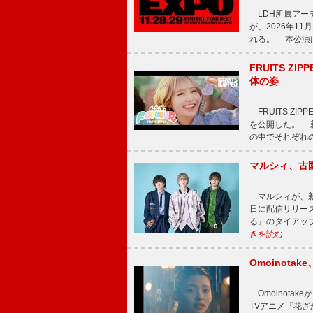
LDH所属アーティス
が、2026年1
れる。 本公演は
FRUITS ZI
体の姿
FRUITS ZI
を公開した。 新曲
の中でそれぞれ
マルシィ、古
マルシィが、新
日に配信リリー
る』のタイアッ
きを読む
Omoinot
Omoinota
TVアニメ『花ざ