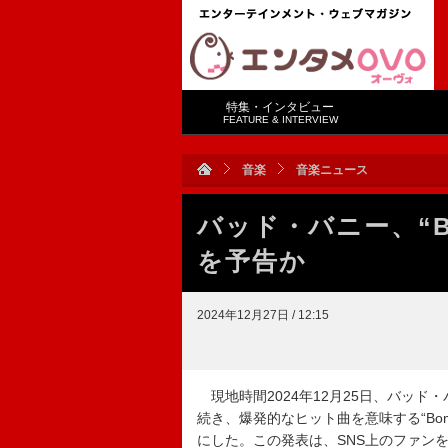
特集・インタビュー
FEATURE & INTERVIEW
音楽
音楽ニュース
バッド・バニー、“B
を予告か
2024年12月27日 / 12:15
現地時間2024年12月25日、バッド・
続き、爆発的なヒット曲を意味する“Bo
にした。この発表は、SNS上のファン