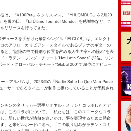
『X100Pre』をクリスマス、『YHLQMDLG』を2月29
lir』を母の日、『El Último Tour del Mundo』を感謝祭など、こ
表やリリースを行ってきた。
共同プロデュースを手がけた最新シングル「El CLúB」は、エレクト
リコのアフロ・カリビアン・スタイルであるプレナのギターの
ると、“記憶の中で特別な位置を占める人生の章への憧れ”を表
テン・ソング・チャート“Hot Latin Songs”で2位、ソン
ルボード・グローバル・チャート“Global 200”で39位にデビュー
ムは、2023年の『Nadie Sabe Lo Que Va a Pasar
ロデューサーであるタイニーが制作に携わっていることが予想され
ンチンの名サッカー選手リオネル・メッシとコラボしたアデ
彼は、このコラボについて、「私たちは、このユニークなコラ
造し、新しい世代が情熱を追いかけ、夢を実現するために懸命
ます」と米ビルボードに述べ、「この取り組みがラテン・コミ