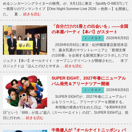
めるシンガーソングライターの映秀。が、8月1日に東京・Spotify O-WESTにて
一夜限りのワンマンライブ【One Night Summer Live 2026 ～色祭～】を開催し
た。 夏 …
続きを読む
「自分だけの1冊との出会いを」――全国
の本屋パーティ【本パ】がスタート
2026年8月9日
Ｊ－ＰＯＰ
2026年8月8日に東京・紀伊國屋書店新宿本店
で、森永乳業のマウントレーニアと「新潮文庫
の100冊」を企画する新潮文庫がコラボしたプロ
ジェクト【本パ】オールナイト・オープニングイベントが開催された。 本プ
ロジェクトは「ほんとのひとやすみ …
続きを読む
SUPER EIGHT、2027年春にニューアル
バム発売＆アリーナツアー開催
2026年8月8日
Ｊ－ＰＯＰ
SUPER EIGHTが、2027年春にニューアルバ
ムをリリースし、アリーナツアーを開催する。
本情報の発表が行われた日は、“令和8年8月8
日”という「888」が並ぶ“超八（スーパーエイト）の日”。SUPER EIGHTは、前
日に行われ …
続きを読む
中島健人が『オールナイトニッポン』パ