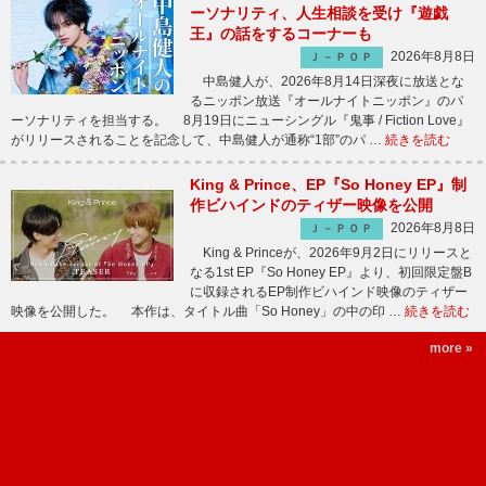
ーソナリティ、人生相談を受け『遊戯
王』の話をするコーナーも
2026年8月8日
Ｊ－ＰＯＰ
中島健人が、2026年8月14日深夜に放送とな
るニッポン放送『オールナイトニッポン』のパ
ーソナリティを担当する。 8月19日にニューシングル『鬼事 / Fiction Love』
がリリースされることを記念して、中島健人が通称“1部”のパ …
続きを読む
King & Prince、EP『So Honey EP』制
作ビハインドのティザー映像を公開
2026年8月8日
Ｊ－ＰＯＰ
King & Princeが、2026年9月2日にリリースと
なる1st EP『So Honey EP』より、初回限定盤B
に収録されるEP制作ビハインド映像のティザー
映像を公開した。 本作は、タイトル曲「So Honey」の中の印 …
続きを読む
more »