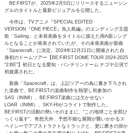
BE:FIRSTが、2025年2月5日にリリースするニューシン
グルのタイトルと最新ビジュアルを公開した。
今作は、TVアニメ『SPECIAL EDITED
VERSION『ONE PIECE』魚人島編』のエンディング主題
歌「Sailing」と未発表曲をタイトルに据えた両A面シング
ルとなることが発表されていたが、その未発表曲が新曲
「Spacecraft」に決定。2024年12月21日に開催された自
身初のドームツアー【BE:FIRST DOME TOUR 2024-2025
“2:BE”】初日となる愛知・バンテリンドーム ナゴヤ公演で
初披露された。
新曲「Spacecraft」は、上記ツアーの為に書き下ろされ
た楽曲で、BE:FIRSTの楽曲制作を熱望し初参加の
SAS（INIMI）、BE:FIRST楽曲には欠かせない
LOAR（INIMI）、SKY-HIがコライトで制作した。
BE:FIRSTの活動の勢いそのままに、“この地球ごと全部ひ
っくり返す”、奇想天外、予想不能な展開が襲いかかるス
ペイシーでアブストラクトなトラックと、更に磨きの掛か