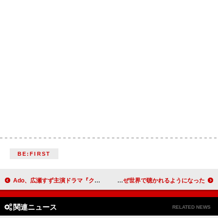
BE:FIRST
Ado、広瀬すず主演ドラマ『クジャクのダンス、誰が見た？』主題歌を担当
Creepy Nuts「Bling-Bang-Bang-Born」はなぜ世界で聴かれるようになった？
関連ニュース
RELATED NEWS