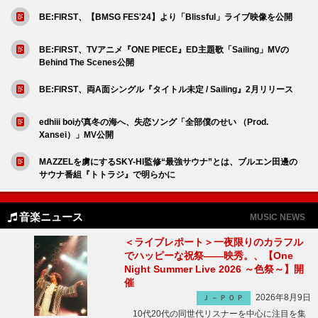
BE:FIRST、【BMSG FES'24】より「Blissful」ライブ映像を公開
BE:FIRST、TVアニメ『ONE PIECE』ED主題歌「Sailing」MVの
Behind The Scenes公開
BE:FIRST、両A面シングル『タイトル未定 / Sailing』2月リリース
edhiii boiが真冬の海へ、失恋ソング「全部僕のせい （Prod.
Xansei）」MV公開
MAZZELを虜にするSKY-HI監修“最強サウナ”とは、ブルエン田邊の
サウナ番組『トトラジ』で明らかに
音楽ニュース
MUSIC NEWS
＜ライブレポート＞一夜限りのカラフル
でハッピーな祝祭――映秀。、【One
Night Summer Live 2026 ～色祭～】開
催
2026年8月9日
Ｊ－ＰＯＰ
10代20代の同世代リスナーを中心に注目を集