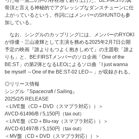
った唯一無二の声の存在感で創り上げた、BE:FIRSTの真
骨頂と言える神秘的でアグレッシブなダンスチューンに仕
上がっているという。作詞にはメンバーのSHUNTOも参
加している。
なお、シングルのカップリングには、メンバーのRYOKI
が俳優・三山凌輝として主演を務める2025年2月7日公開
予定の映画『誰よりもつよく抱きしめて』の主題歌「誰よ
りも」と、BE:FIRSTメンバーのソロ企画「One of the
BE:ST」の第2弾となるLEOによるソロ曲「I just wanna
be myself ～One of the BE:ST-02 LEO～」が収録される。
◎リリース情報
シングル『Spacecraft / Sailing』
2025/2/5 RELEASE
＜LIVE盤（CD＋DVD（スマプラ対応））＞
AVCD-61496/B / 5,150円（tax out）
＜LIVE盤（CD＋Blu-ray（スマプラ対応））＞
AVCD-61497/B / 5,150円（tax out）
＜MV盤（CD＋DVD（スマプラ対応））＞