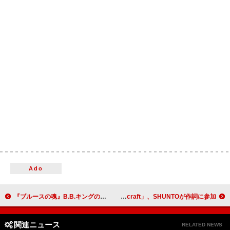
Ado
『ブルースの魂』B.B.キングの貴重なパフォーマンスを捉えた本編映像公開 本作に出演する伝説ミュージシャンの楽曲リストも
BE:FIRSTの新曲タイトルは「Spacecraft」、SHUNTOが作詞に参加
関連ニュース
RELATED NEWS