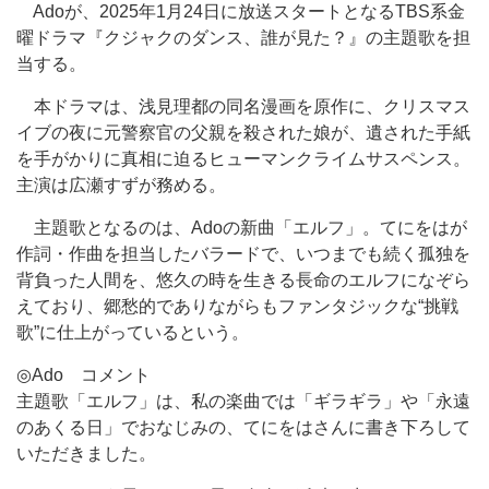
Adoが、2025年1月24日に放送スタートとなるTBS系金
曜ドラマ『クジャクのダンス、誰が見た？』の主題歌を担
当する。
本ドラマは、浅見理都の同名漫画を原作に、クリスマス
イブの夜に元警察官の父親を殺された娘が、遺された手紙
を手がかりに真相に迫るヒューマンクライムサスペンス。
主演は広瀬すずが務める。
主題歌となるのは、Adoの新曲「エルフ」。てにをはが
作詞・作曲を担当したバラードで、いつまでも続く孤独を
背負った人間を、悠久の時を生きる長命のエルフになぞら
えており、郷愁的でありながらもファンタジックな“挑戦
歌”に仕上がっているという。
◎Ado コメント
主題歌「エルフ」は、私の楽曲では「ギラギラ」や「永遠
のあくる日」でおなじみの、てにをはさんに書き下ろして
いただきました。