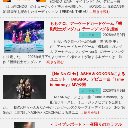
iiONDO（読み：イイオンド）が、デビュー曲
「はつ恋ONDO」のミュージックビデオを公開した。 iiONDOは、EBiDAN発
足15周年を記念したオーディション【EBiDAN THE AU …
続きを読む
ももクロ、アーケードカードゲーム『機
動戦士ガンダム』テーマソングを担当
2026年8月9日
Ｊ－ＰＯＰ
ももいろクローバーZの新曲「無 我 夢 中」
が、アーケードカードゲーム『機動戦士ガンダ
ム アーセナルコマンダー ver.β』のテーマソング
に決定した。 2026年8月下旬よりオープンβテストが始まる本ゲームは、前
作『機動戦士ガンダム ア …
続きを読む
【No No Girls】ASHA＆KOKONAによる
ユニット・TAKARA、デビュー曲「Time
is money」MV公開
2026年8月9日
Ｊ－ＰＯＰ
TAKARAが、デビュー曲「Time is money」を
配信リリースし、ミュージックビデオを公開し
た。 BMSG×ちゃんみなが手がけたガールズグループオーディション【No No
Girls】に参加したASHAとKOKONAによる新ユニ …
続きを読む
＜ライブレポート＞一夜限りのカラフル