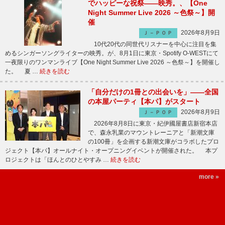
でハッピーな祝祭――映秀。、【One
Night Summer Live 2026 ～色祭～】開
催
2026年8月9日
Ｊ－ＰＯＰ
10代20代の同世代リスナーを中心に注目を集
めるシンガーソングライターの映秀。が、8月1日に東京・Spotify O-WESTにて
一夜限りのワンマンライブ【One Night Summer Live 2026 ～色祭～】を開催し
た。 夏 …
続きを読む
「自分だけの1冊との出会いを」――全国
の本屋パーティ【本パ】がスタート
2026年8月9日
Ｊ－ＰＯＰ
2026年8月8日に東京・紀伊國屋書店新宿本店
で、森永乳業のマウントレーニアと「新潮文庫
の100冊」を企画する新潮文庫がコラボしたプロ
ジェクト【本パ】オールナイト・オープニングイベントが開催された。 本プ
ロジェクトは「ほんとのひとやすみ …
続きを読む
more »