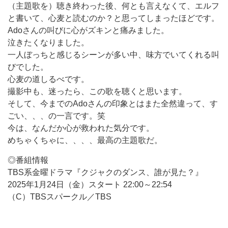
（主題歌を）聴き終わった後、何とも言えなくて、エルフ
と書いて、心麦と読むのか？と思ってしまったほどです。
Adoさんの叫びに心がズキンと痛みました。
泣きたくなりました。
一人ぼっちと感じるシーンが多い中、味方でいてくれる叫
びでした。
心麦の道しるべです。
撮影中も、迷ったら、この歌を聴くと思います。
そして、今までのAdoさんの印象とはまた全然違って、す
ごい、、、の一言です。笑
今は、なんだか心が救われた気分です。
めちゃくちゃに、、、、最高の主題歌だ。
◎番組情報
TBS系金曜ドラマ『クジャクのダンス、誰が見た？』
2025年1月24日（金）スタート 22:00～22:54
（C）TBSスパークル／TBS