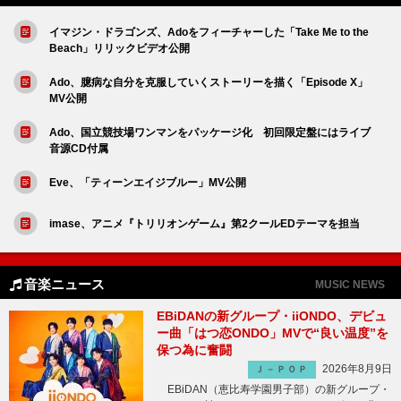
イマジン・ドラゴンズ、Adoをフィーチャーした「Take Me to the
Beach」リリックビデオ公開
Ado、臆病な自分を克服していくストーリーを描く「Episode X」
MV公開
Ado、国立競技場ワンマンをパッケージ化 初回限定盤にはライブ
音源CD付属
Eve、「ティーンエイジブルー」MV公開
imase、アニメ『トリリオンゲーム』第2クールEDテーマを担当
音楽ニュース
MUSIC NEWS
EBiDANの新グループ・iiONDO、デビュ
ー曲「はつ恋ONDO」MVで“良い温度”を
保つ為に奮闘
2026年8月9日
Ｊ－ＰＯＰ
EBiDAN（恵比寿学園男子部）の新グループ・