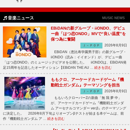
イト
音楽ニュース
MUSIC NEWS
EBiDANの新グループ・iiONDO、デビュ
ー曲「はつ恋ONDO」MVで“良い温度”を
保つ為に奮闘
2026年8月9日
Ｊ－ＰＯＰ
EBiDAN（恵比寿学園男子部）の新グループ・
iiONDO（読み：イイオンド）が、デビュー曲
「はつ恋ONDO」のミュージックビデオを公開した。 iiONDOは、EBiDAN発
足15周年を記念したオーディション【EBiDAN THE AU …
続きを読む
ももクロ、アーケードカードゲーム『機
動戦士ガンダム』テーマソングを担当
2026年8月9日
Ｊ－ＰＯＰ
ももいろクローバーZの新曲「無 我 夢 中」
が、アーケードカードゲーム『機動戦士ガンダ
ム アーセナルコマンダー ver.β』のテーマソング
に決定した。 2026年8月下旬よりオープンβテストが始まる本ゲームは、前
作『機動戦士ガンダム ア …
続きを読む