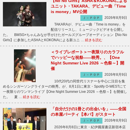
【No No Girls】ASHA＆KOKONAによる
ユニット・TAKARA、デビュー曲「Time
is money」MV公開
2026年8月9日
Ｊ－ＰＯＰ
TAKARAが、デビュー曲「Time is money」を
配信リリースし、ミュージックビデオを公開し
た。 BMSG×ちゃんみなが手がけたガールズグループオーディション【No No
Girls】に参加したASHAとKOKONAによる新ユニ …
続きを読む
＜ライブレポート＞一夜限りのカラフル
でハッピーな祝祭――映秀。、【One
Night Summer Live 2026 ～色祭～】開
催
2026年8月9日
Ｊ－ＰＯＰ
10代20代の同世代リスナーを中心に注目を集
めるシンガーソングライターの映秀。が、8月1日に東京・Spotify O-WESTにて
一夜限りのワンマンライブ【One Night Summer Live 2026 ～色祭～】を開催し
た。 夏 …
続きを読む
「自分だけの1冊との出会いを」――全国
の本屋パーティ【本パ】がスタート
2026年8月9日
Ｊ－ＰＯＰ
2026年8月8日に東京・紀伊國屋書店新宿本店