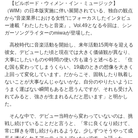
【ビルボード・ウィメン・イン・ミュージック】
（WIM）の日本版実施に伴い展開されている、独自の観点
から“音楽業界における女性”にフォーカスしたインタビュ
ー連載『わたしたちと音楽』。Vol.49となる今回は、シン
ガーソングライターのmiwaが登場した。
高校時代に音楽活動を開始し、来年活動15周年を迎える
彼女。デビューした頃と現在では大きく価値観が異なり、
大事にしたいものや時間の使い方も違うと述べると、「住
む国も変わってしまうくらい、19歳のときの想像を大きく
上回って変化しています。だからこそ、固執したり執着し
ないことが大事なんじゃないかな。自分のやりたいように
うまく運ばない瞬間もあると思うんですが、それも受け入
れてみると、強さが生まれるんだと思います」と明かし
た。
そんな中で、デビュー当時から変わっていないのは、挑
戦し続けていることだと言うと、「常に良くなり続けて、
常に輝きを増し続けられるような。少しずつそうやって成