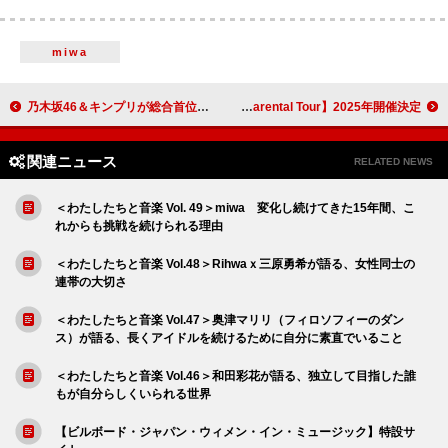
miwa
乃木坂46＆キンプリが総合首位、“Hot Albums”にストリーミング追加、米津6年ぶり『紅白』出場：今週の邦楽まとめニュース
ASP、全国ツアー【Acid Suspicious Parental Tour】2025年開催決定
関連ニュース
RELATED NEWS
＜わたしたちと音楽 Vol. 49＞miwa 変化し続けてきた15年間、こ
れからも挑戦を続けられる理由
＜わたしたちと音楽 Vol.48＞Rihwaｘ三原勇希が語る、女性同士の
連帯の大切さ
＜わたしたちと音楽 Vol.47＞奥津マリリ（フィロソフィーのダン
ス）が語る、長くアイドルを続けるために自分に素直でいること
＜わたしたちと音楽 Vol.46＞和田彩花が語る、独立して目指した誰
もが自分らしくいられる世界
【ビルボード・ジャパン・ウィメン・イン・ミュージック】特設サ