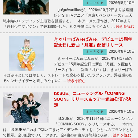
2026年8月10日
Ｊ－ＰＯＰ
go!go!vanillasが、2026年10月2日より放送開
始となるTVアニメ『東京リベンジャーズ』三天
戦争編のエンディング主題歌を担当する。 本アニメの原作は、2017年より
『週刊少年マガジン』で連載開始した、和久井健によるタイムリ …
続きを読む
きゃりーぱみゅぱみゅ、デビュー15周年
記念日に新曲「月姫」配信リリース
2026年8月10日
Ｊ－ＰＯＰ
きゃりーぱみゅぱみゅが、2026年8月17日の
デビュー15周年記念日に新曲「月姫」を配信リ
リースする。 新曲「月姫」は、きゃりーぱみ
ゅぱみゅとしては珍しく、ストレートな恋心を描いたラブソング。浮遊感のあ
るシンセサイザーと親しみやすいJ- …
続きを読む
IS:SUE、ニューシングル『COMING
SOON』リリース＆ツアー追加公演が決
定
2026年8月10日
Ｊ－ＰＯＰ
IS:SUEが、2026年11月4日にニューシングル
『COMING SOON』をリリースする。 本作で
は、IS:SUEがこれまで築いてきたアイデンティティを、ひとつのブランドとし
て提示。全8形態でリリースされ、全4曲の新曲が形態別に収録 …
続きを読む