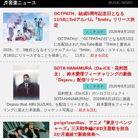
音楽ニュース
MUSIC NEWS
OCTPATH、結成5周年記念日となる
11/18に3rdアルバム『5mile』リリース決
定
2026年8月10日
Ｊ－ＰＯＰ
OCTPATHが、“OCTPATHの日”となる8月10日
に生配信されたYouTube番組『THmeと夏休み
2026』で、3枚目となるオリジナルアルバム『5mile』（読み：スマイル）を11
月18日にリリースすることを発表した。 11月1 …
続きを読む
SOTA HANAMURA（Da-iCE・花村想
太）、鈴木愛理フィーチャリングの新曲
「Dejavu」配信リリース
2026年8月10日
Ｊ－ＰＯＰ
花村想太（Da-iCE）のソロプロジェクト・
SOTA HANAMURAが、2026年8月18日に新曲
「Dejavu (feat. AIRI SUZUKI)」を配信リリースする。 鈴木愛理をフィーチャ
リングに迎えた本楽曲。ジャケット写真は …
続きを読む
go!go!vanillas、アニメ『東京リベンジ
ャーズ』三天戦争編のED主題歌を担当
2か月連続で新曲発表へ