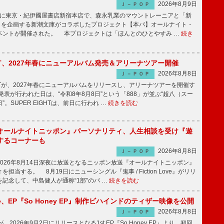
2026年8月9日
Ｊ－ＰＯＰ
8日に東京・紀伊國屋書店新宿本店で、森永乳業のマウントレーニアと「新
冊」を企画する新潮文庫がコラボしたプロジェクト【本パ】オールナイト・
ベントが開催された。 本プロジェクトは「ほんとのひとやすみ …
続き
IGHT、2027年春にニューアルバム発売＆アリーナツアー開催
2026年8月8日
Ｊ－ＰＯＰ
GHTが、2027年春にニューアルバムをリリースし、アリーナツアーを開催す
表が行われた日は、“令和8年8月8日”という「888」が並ぶ“超八（スー
。SUPER EIGHTは、前日に行われ …
続きを読む
オールナイトニッポン』パーソナリティ、人生相談を受け『遊
するコーナーも
2026年8月8日
Ｊ－ＰＯＰ
026年8月14日深夜に放送となるニッポン放送『オールナイトニッポン』
担当する。 8月19日にニューシングル『鬼事 / Fiction Love』がリリ
記念して、中島健人が通称“1部”のパ …
続きを読む
rince、EP『So Honey EP』制作ビハインドのティザー映像を公開
2026年8月8日
Ｊ－ＰＯＰ
nceが、2026年9月2日にリリースとなる1st EP『So Honey EP』より、初回