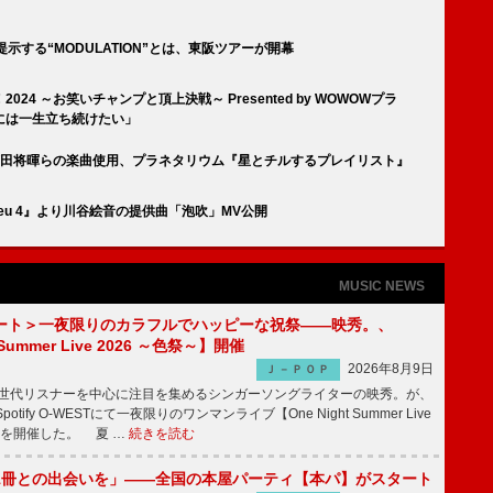
が提示する“MODULATION”とは、東阪ツアーが開幕
4 ～お笑いチャンプと頂上決戦～ Presented by WOWOWプラ
には一生立ち続けたい」
／菅田将暉らの楽曲使用、プラネタリウム『星とチルするプレイリスト』
dieu 4』より川谷絵音の提供曲「泡吹」MV公開
MUSIC NEWS
ート＞一夜限りのカラフルでハッピーな祝祭――映秀。、
 Summer Live 2026 ～色祭～】開催
2026年8月9日
Ｊ－ＰＯＰ
同世代リスナーを中心に注目を集めるシンガーソングライターの映秀。が、
otify O-WESTにて一夜限りのワンマンライブ【One Night Summer Live
～】を開催した。 夏 …
続きを読む
1冊との出会いを」――全国の本屋パーティ【本パ】がスタート