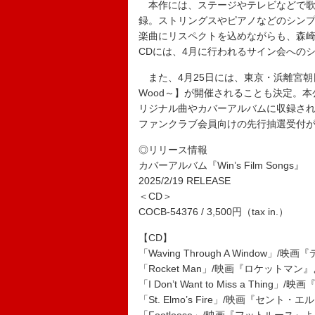
本作には、ステージやテレビなどで歌
録。ストリングスやピアノなどのシン
楽曲にリスペクトを込めながらも、森
CDには、4月に行われるサイン会への
また、4月25日には、東京・浜離宮朝日ホールで【M
Wood～】が開催されることも決定。
リジナル曲やカバーアルバムに収録さ
ファンクラブ会員向けの先行抽選受付が
◎リリース情報
カバーアルバム『Win’s Film Songs』
2025/2/19 RELEASE
＜CD＞
COCB-54376 / 3,500円（tax in.）
【CD】
「Waving Through A Window
「Rocket Man」/映画『ロケットマン
「I Don’t Want to Miss a Thin
「St. Elmo’s Fire」/映画『セン