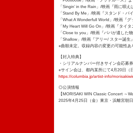
「Footloose」/映画『フットルース』
「Singin’ in the Rain」/映画『雨に
「Stand By Me」/映画『スタンド・
「What A Wonderfull World」
「My Heart Will Go On」/映画『
「Close to you」/映画『パパが遺し
「Shallow」/映画『アリー/ スター誕
※曲順未定。収録内容の変更の可能性あ
【封入特典】
・シリアルナンバー付きサイン会応募
※サイン会は、都内某所にて4月20日（
https://columbia.jp/artist-info/morisakiw
◎公演情報
【MORISAKI WIN Classic Concert ～
2025年4月25日（金）東京・浜離宮朝