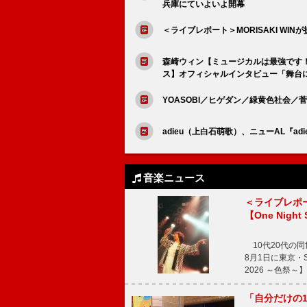
兵庫にていよいよ開幕
＜ライブレポート＞MORISAKI WIN
森崎ウィン【ミュージカルは最強です！202
ス】オフィシャルインタビュー「舞台
YOASOBI／ヒゲダン／緑黄色社会
adieu（上白石萌歌）、ニューAL『a
音楽ニュース
＜ライブレポ
【One Night
10代20代の
8月1日に東京・Sp
2026 ～色祭
「自分だけの