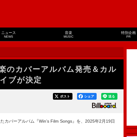
ニュース
音楽
特別企画
NEWS
MUSIC
PR
楽のカバーアルバム発売＆カル
イブが決定
ポスト
シェア
送る
ルバム『Win’s Film Songs』を、2025年2月19日