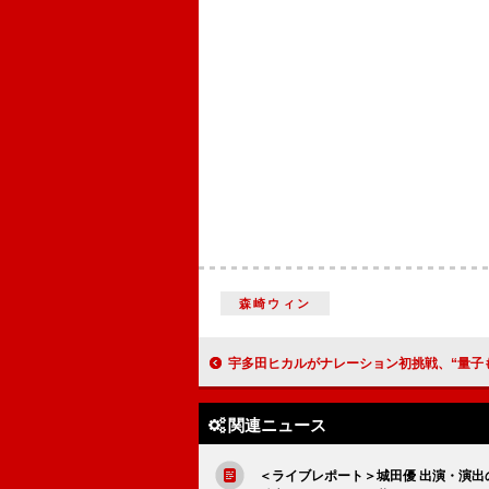
森崎ウィン
宇多田ヒカルがナレーション初挑戦、“量子もつれ”テーマの『NHK
関連ニュース
＜ライブレポート＞城田優 出演・演出のスヌ