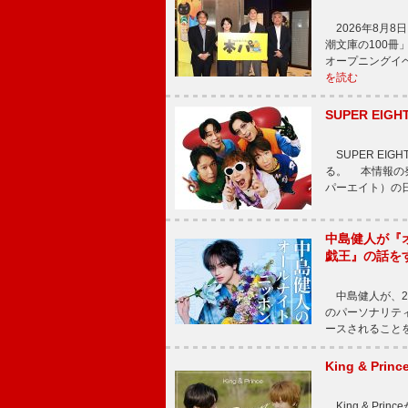
2026年8月
潮文庫の100
オープニングイ
を読む
SUPER E
SUPER EI
る。 本情報の発
パーエイト）の日”
中島健人が『
戯王』の話を
中島健人が、2
のパーソナリティを
ースされることを
King & P
King & Pri