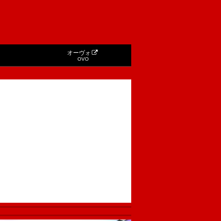
オーヴォ
OVO