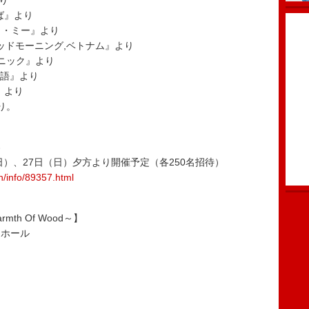
より
唄えば』より
バイ・ミー』より
/映画『グッドモーニング,ベトナム』より
タイタニック』より
た物語』より
生』より
り。
券
日）、27日（日）夕方より開催予定（各250名招待）
in/info/89357.html
Warmth Of Wood～】
日ホール