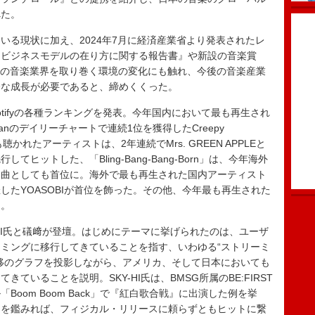
べた。
る現状に加え、2024年7月に経済産業省より発表されたレ
たビジネスモデルの在り方に関する報告書』や新設の音楽賞
など、日本の音楽業界を取り巻く環境の変化にも触れ、今後の音楽産業
全な成長が必要であると、締めくくった。
otifyの各種ランキングを発表。今年国内において最も再生され
Japanのデイリーチャートで連続1位を獲得したCreepy
」で、最も聴かれたアーティストは、2年連続でMrs. GREEN APPLEと
ヒットした、「Bling-Bang-Bang-Born」は、今年海外
楽曲としても首位に。海外で最も再生された国内アーティスト
したYOASOBIが首位を飾った。その他、今年最も再生された
た。
HI氏と礒﨑が登壇。はじめにテーマに挙げられたのは、ユーザ
ミングに移行してきていることを指す、いわゆる“ストリーミ
移のグラフを投影しながら、アメリカ、そして日本においても
ていることを説明。SKY-HI氏は、BMSG所属のBE:FIRST
oom Boom Back」で『紅白歌合戦』に出演した例を挙
向を鑑みれば、フィジカル・リリースに頼らずともヒットに繋