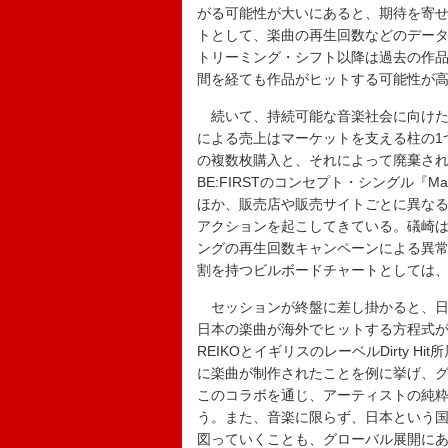
がる可能性が大いにあると、期待を寄
トとして、楽曲の再生回数などのデー
トリーミング・シフト以降は過去の作
間を経ても作品がヒットする可能性が
続いて、持続可能な音楽社会に向けた動
による売上はマーケットを支える柱の1
の複数枚購入と、それによって廃棄され
BE:FIRSTのコンセプト・シングル『M
ほか、販売店や販売サイトごとに異なる
アクションを起こしてきている。礒崎
ングの再生回数キャンペーンによる異
割を持つビルボードチャートとしては
セッションが終盤に差し掛かると、日
日本の楽曲が海外でヒットする方程式が多
REIKOとイギリスのレーベルDirty 
に楽曲が制作されたことを例に挙げ、
このコラボを通じ、アーティストの純
う。また、音楽に限らず、日本という
図っていくことも、グローバル展開に