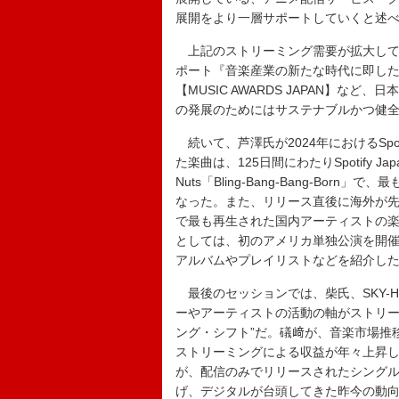
展開をより一層サポートしていくと述
上記のストリーミング需要が拡大してい
ポート『音楽産業の新たな時代に即し
【MUSIC AWARDS JAPAN】
の発展のためにはサステナブルかつ健
続いて、芦澤氏が2024年におけるSp
た楽曲は、125日間にわたりSpotify 
Nuts「Bling-Bang-Bang-Born
なった。また、リリース直後に海外が先行して
で最も再生された国内アーティストの
としては、初のアメリカ単独公演を開催
アルバムやプレイリストなどを紹介し
最後のセッションでは、柴氏、SKY-
ーやアーティストの活動の軸がストリー
ング・シフト”だ。礒﨑が、音楽市場推
ストリーミングによる収益が年々上昇してき
が、配信のみでリリースされたシングル「B
げ、デジタルが台頭してきた昨今の動