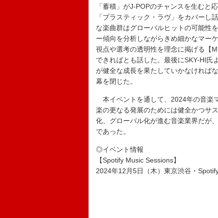
「蓄積」がJ-POPのチャンスを生むと応
「プラスティック・ラヴ」をカバーし
な楽曲群はグローバルヒットの可能性
ー傾向を分析しながらきめ細かなマー
視点や選考の透明性を理念に掲げる【MUS
できればとも話した。最後にSKY-HI
が健全な成長を果たしていかなければ
幕を閉じた。
本イベントを通して、2024年の音楽
楽の更なる発展のためには健全かつサ
化、グローバル化が進む音楽業界だが、
であった。
◎イベント情報
【Spotify Music Sessions】
2024年12月5日（木）東京渋谷・Spotify