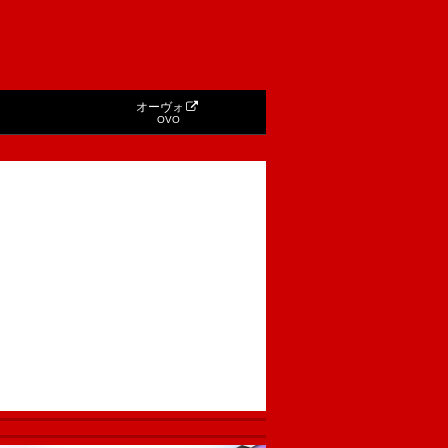
オーヴォ
OVO