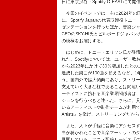
日に東京渋谷・Spotify O-EASTにて
今回のイベントでは、主に2024年の
に、Spotify Japanの代表取締
ゼンテーションを行ったほか、音楽ジャ
CEOのSKY-HI氏とビルボードジャ
の模様をお届けする。
はじめに、トニー・エリソン氏が登壇し
れた。Spotifyにおいては、ユーザー
から2023年にかけて30％増加したとのこ
達成した楽曲が100曲を超えるなど、
う。国内外で拡大傾向にあり、ストリ
支えていく大きな柱であることは間違
ーティストに携わる音楽業界関係者は
ションを行うべきと述べた。さらに、具体
いるアーティストや制作チームが利用できる
Artists』を挙げ、ストリーミングだ
また、人々が手軽に音楽にアクセスす
曲が聴かれたことで音楽マーケットのダイ
展開している、アニメ配信サービス『