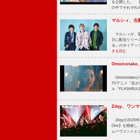
を公開した。 新曲
の中でそれぞれ
マルシィ、古
マルシィが、新
日に配信リリー
る』のタイアッ
きを読む
Omoinot
Omoinota
TVアニメ『花ざ
ル『FLASHBU
Zilqy、ワン
Zilqyが2026年
One】を開催し、
ムーヴメントと