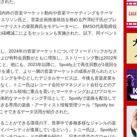
開催された。
国内外の音楽マーケット動向や音楽マーケティングをテーマ
役トニー・エリソン氏と、音楽企画推進統括を務める芦澤紀子氏がプレ
ーナリストの柴那典氏をモデレーターに、 BMSG代表取締役
パンの礒﨑誠二によるセッションも実施された。以下、同イベント
、2024年の音楽マーケットについてフィードバックがなさ
数および有料会員数がともに増加し、ストリーミング数は2022年
と。他にも、2023年以降に、Spotify上で再生回数が1億回を
1年を通して、より一層の音楽マーケットの成長が見られたとい
ーミングを中心としたデジタルサービスは、今後も音楽産業を
いなく、トニー氏はレコード会社やマネジメント会社などのア
、デジタル領域に重点を置いたマーケティングおよびプロモー
的なマーケティング手法として、Spotifyで楽曲を配信して
専用の楽曲・アーティスト情報管理ツール『Spotify for
からこそできるデータ活用が紹介された。
ることができる環境の下、世界中で多種多様なジャンルの楽
バーシティが進展しているという。トニー氏は、 Spotifyが
クランチロール』との提携を紹介し、日本の音楽のグローバル