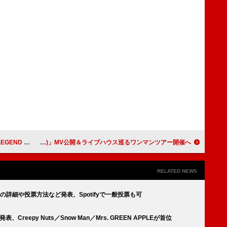
コ！！」ライブ映像を公開
VIGORMAN、新曲「大人に言う (feat. WILYWNKA)」MV公開＆ライブハウス巡るワンマンツアー開催へ
RELATED NEWS
彰部門の詳細や投票方法など発表、Spotifyで一般投票も可
ト発表、Creepy Nuts／Snow Man／Mrs. GREEN APPLEが首位