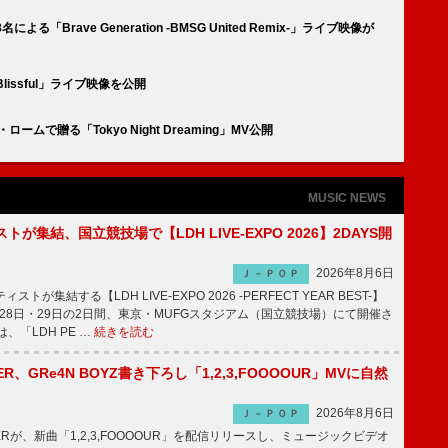
よる「Brave Generation -BMSG United Remix-」ライブ映像が
「Blissful」ライブ映像を公開
ー・ロームで贈る「Tokyo Night Dreaming」MV公開
MUSIC NEWS
トが集結、国立競技場で【LDH LIVE-EXPO 2026】2DAYS開
2026年8月6日
Ｊ－ＰＯＰ
トが集結する【LDH LIVE-EXPO 2026 -PERFECT YEAR BEST-】
1月28日・29日の2日間、東京・MUFGスタジアム（国立競技場）にて開催さ
、「LDH PE …
続きを読む
PPER、GRe4N BOYZ書き下ろし「1,2,3,FOOOOUR」MVに自然
2026年8月6日
Ｊ－ＰＯＰ
PPERが、新曲「1,2,3,FOOOOUR」を配信リリースし、ミュージックビデオ