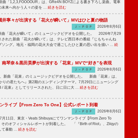
「1,2,3,FOOOOUR」は、GRe4N BOYZによる書き下ろし楽曲。電車
の未来へ向かう人々の姿を …
続きを読む
園井寧々が出演する「花火が瞬いて」MVはひと夏の物語
2026年8月6日
Ｊ－ＰＯＰ
曲「花火が瞬いて」のミュージックビデオを公開した。 2026年7月29
スされた新曲「花火が瞬いて」は、テレビ西日本の番組『じもちゃんね
プソング。地元・福岡の花火大会で過ごしたひと夏の思い出を描い …
続
ake、南琴奈＆黒田昊夢が出演する「花束」MVで“好き”を表現
2026年8月6日
Ｊ－ＰＯＰ
keが、新曲「花束」のミュージックビデオを公開した。 新曲「花束」は、
かりの君たちへ』第2期のエンディングテーマ。7月29日にニューシング
LB / 花束』としてリリースされた、日に日に大 …
続きを読む
マンライブ【From Zero To One】公式レポート到着
2026年8月6日
Ｊ－ＰＯＰ
7月11日、東京・Veats Shibuyaにてワンマンライブ【From Zero To
そのオフィシャルレポートが到着した。 「『Birth of Riot』、Zilqyの
して暴動 …
続きを読む