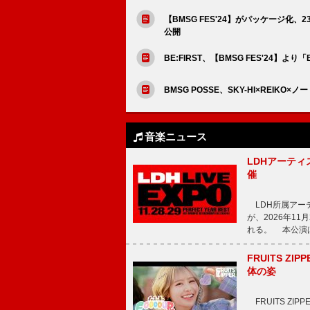
【BMSG FES'24】がパッケージ化、23名に
公開
BE:FIRST、【BMSG FES'24】より
BMSG POSSE、SKY-HI×REIKO×ノ
音楽ニュース
LDHアーティス
催
LDH所属アーティス
が、2026年1
れる。 本公演は
FRUITS ZI
体の姿
FRUITS ZI