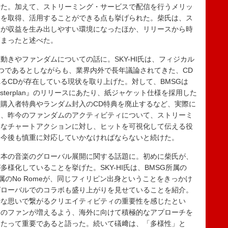
せた。加えて、ストリーミング・サービスで配信を行うメリッ
タを取得、活用することができる点も挙げられた。柴氏は、ス
品が収益を生み出しやすい環境になったほか、リリースから時
高まったと述べた。
きやファンダムについての話に。SKY-HI氏は、フィジカル
つであるとしながらも、業界内外で長年議論されてきた、CD
るCDが存在している現状を取り上げた。対して、BMSGは
asterplan』のリリースにあたり、紙ジャケット仕様を採用した
購入者特典やランダム封入のCD特典を廃止するなど、実際に
は、昨今のファンダムのアクティビティについて、ストリーミ
常なチャートアクションに対し、ヒットを可視化して伝える役
、今後も慎重に対応していかなければならないと続けた。
本の音楽のグローバル展開に関する話題に。初めに柴氏が、
様化していることを挙げた。SKY-HI氏は、BMSG所属の
Hit所属のNo Romeが、同じフィリピン出身ということをきっかけ
グローバルでのコラボも盛り上がりを見せていることを紹介。
粋な思いで繋がるクリエイティビティの重要性を感じたとい
国のファンが増えるよう、海外に向けて積極的なアプローチを
あたって重要であると語った。続いて礒﨑は、「多様性」と