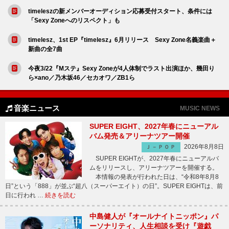
timeleszの新メンバーオーディション応募受付スタート、条件には
「Sexy Zoneへのリスペクト」も
timelesz、1st EP『timelesz』6月リリース Sexy Zone名義楽曲＋
新曲の全7曲
今夜3/22『Mステ』Sexy Zoneが4人体制でラスト出演ほか、幾田り
ら×ano／乃木坂46／セカオワ／ZB1ら
音楽ニュース
MUSIC NEWS
SUPER EIGHT、2027年春にニューアル
バム発売＆アリーナツアー開催
2026年8月8日
Ｊ－ＰＯＰ
SUPER EIGHTが、2027年春にニューアルバ
ムをリリースし、アリーナツアーを開催する。
本情報の発表が行われた日は、“令和8年8月8
日”という「888」が並ぶ“超八（スーパーエイト）の日”。SUPER EIGHTは、前
日に行われ …
続きを読む
中島健人が『オールナイトニッポン』パ
ーソナリティ、人生相談を受け『遊戯