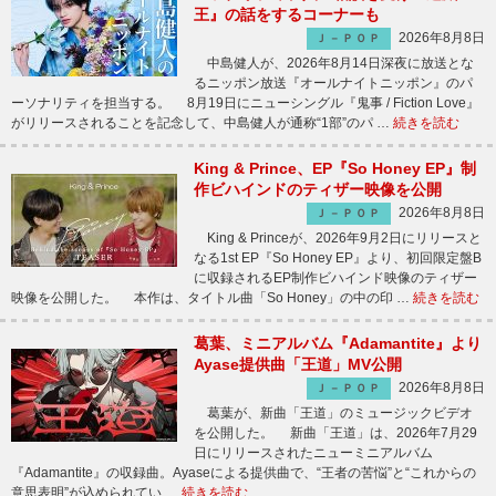
王』の話をするコーナーも
2026年8月8日
Ｊ－ＰＯＰ
中島健人が、2026年8月14日深夜に放送とな
るニッポン放送『オールナイトニッポン』のパ
ーソナリティを担当する。 8月19日にニューシングル『鬼事 / Fiction Love』
がリリースされることを記念して、中島健人が通称“1部”のパ …
続きを読む
King & Prince、EP『So Honey EP』制
作ビハインドのティザー映像を公開
2026年8月8日
Ｊ－ＰＯＰ
King & Princeが、2026年9月2日にリリースと
なる1st EP『So Honey EP』より、初回限定盤B
に収録されるEP制作ビハインド映像のティザー
映像を公開した。 本作は、タイトル曲「So Honey」の中の印 …
続きを読む
葛葉、ミニアルバム『Adamantite』より
Ayase提供曲「王道」MV公開
2026年8月8日
Ｊ－ＰＯＰ
葛葉が、新曲「王道」のミュージックビデオ
を公開した。 新曲「王道」は、2026年7月29
日にリリースされたニューミニアルバム
『Adamantite』の収録曲。Ayaseによる提供曲で、“王者の苦悩”と“これからの
意思表明”が込められてい …
続きを読む