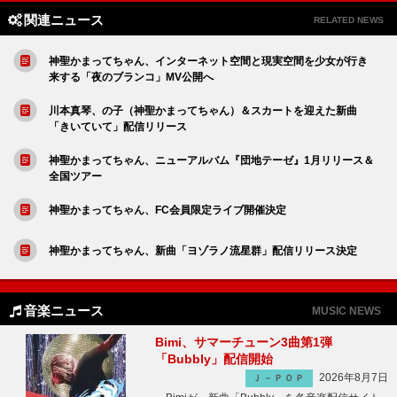
関連ニュース
RELATED NEWS
神聖かまってちゃん、インターネット空間と現実空間を少女が行き
来する「夜のブランコ」MV公開へ
川本真琴、の子（神聖かまってちゃん）＆スカートを迎えた新曲
「きいていて」配信リリース
神聖かまってちゃん、ニューアルバム『団地テーゼ』1月リリース＆
全国ツアー
神聖かまってちゃん、FC会員限定ライブ開催決定
神聖かまってちゃん、新曲「ヨゾラノ流星群」配信リリース決定
音楽ニュース
MUSIC NEWS
Bimi、サマーチューン3曲第1弾
「Bubbly」配信開始
2026年8月7日
Ｊ－ＰＯＰ