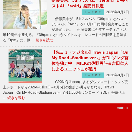
伊藤美来、5thアルバム『39rpm』＆初ベ
ストAL『swirl』発売日決定
2026年8月7日
Ｊ－ＰＯＰ
伊藤美来が、5thアルバム『39rpm』とベスト
アルバム『swirl』を10月7日に同時発売すること
が決定した。 伊藤美来は今年アーティスト活
動10周年を迎える。『39rpm』というタイトルは、レコードの回転数を意味す
る「rpm」に、伊 …
続きを読む
【先ヨミ・デジタル】Travis Japan「On
My Road -Stadium ver.-」がDLソング首
位を独走中 M!LKの佐野勇斗＆吉田仁人
によるユニット曲が追う
2026年8月7日
Ｊ－ＰＯＰ
GfK/NIQ Japanによるダウンロード・ソング売
上レポートから2026年8月3日～8月5日の集計が明らかとなり、Travis
Japan「On My Road -Stadium ver.-」が11,550ダウンロード（DL）を売り上
…
続きを読む
more »