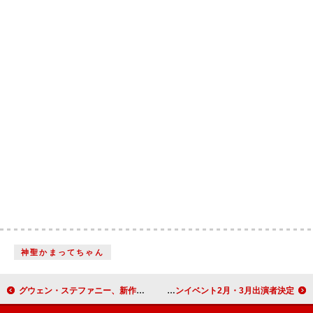
神聖かまってちゃん
グウェン・ステファニー、新作アルバム『ブーケ』収録曲の本人による楽曲解説が公開
清 竜人25、3か月連続対バンイベント2月・3月出演者決定