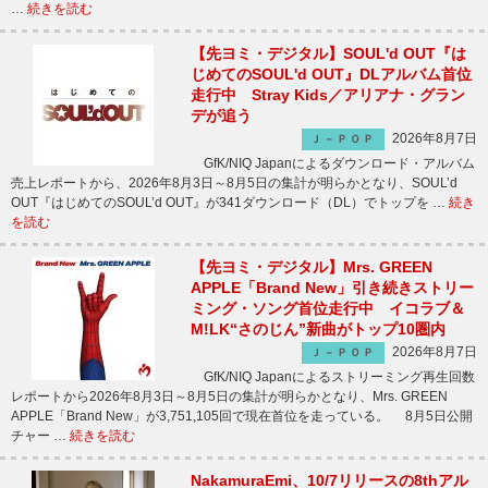
…
続きを読む
【先ヨミ・デジタル】SOUL'd OUT『は
じめてのSOUL'd OUT』DLアルバム首位
走行中 Stray Kids／アリアナ・グラン
デが追う
2026年8月7日
Ｊ－ＰＯＰ
GfK/NIQ Japanによるダウンロード・アルバム
売上レポートから、2026年8月3日～8月5日の集計が明らかとなり、SOUL’d
OUT『はじめてのSOUL’d OUT』が341ダウンロード（DL）でトップを …
続き
を読む
【先ヨミ・デジタル】Mrs. GREEN
APPLE「Brand New」引き続きストリー
ミング・ソング首位走行中 イコラブ＆
M!LK“さのじん”新曲がトップ10圏内
2026年8月7日
Ｊ－ＰＯＰ
GfK/NIQ Japanによるストリーミング再生回数
レポートから2026年8月3日～8月5日の集計が明らかとなり、Mrs. GREEN
APPLE「Brand New」が3,751,105回で現在首位を走っている。 8月5日公開
チャー …
続きを読む
NakamuraEmi、10/7リリースの8thアル