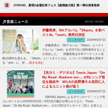
JYOCHO、新宿2会場往来フェス【超情緒大陸】第一弾出演者発表
音楽ニュース
MUSIC NEWS
伊藤美来、5thアルバム『39rpm』＆初ベ
ストAL『swirl』発売日決定
2026年8月7日
Ｊ－ＰＯＰ
伊藤美来が、5thアルバム『39rpm』とベスト
アルバム『swirl』を10月7日に同時発売すること
が決定した。 伊藤美来は今年アーティスト活
動10周年を迎える。『39rpm』というタイトルは、レコードの回転数を意味す
る「rpm」に、伊 …
続きを読む
【先ヨミ・デジタル】Travis Japan「On
My Road -Stadium ver.-」がDLソング首
位を独走中 M!LKの佐野勇斗＆吉田仁人
によるユニット曲が追う
2026年8月7日
Ｊ－ＰＯＰ
GfK/NIQ Japanによるダウンロード・ソング売
上レポートから2026年8月3日～8月5日の集計が明らかとなり、Travis
Japan「On My Road -Stadium ver.-」が11,550ダウンロード（DL）を売り上