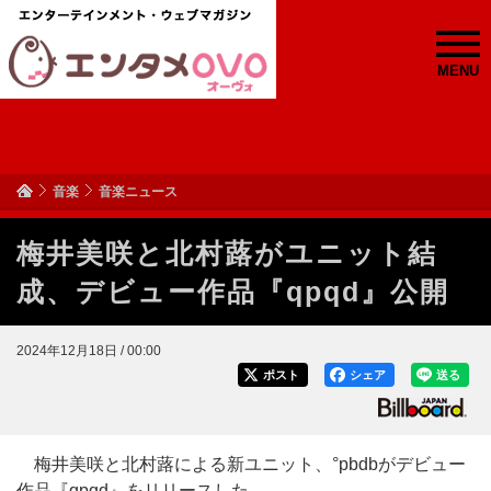
MENU
音楽
音楽ニュース
梅井美咲と北村蕗がユニット結
成、デビュー作品『qpqd』公開
2024年12月18日 / 00:00
ポスト
シェア
送る
梅井美咲と北村蕗による新ユニット、°pbdbがデビュー
作品『qpqd』をリリースした。