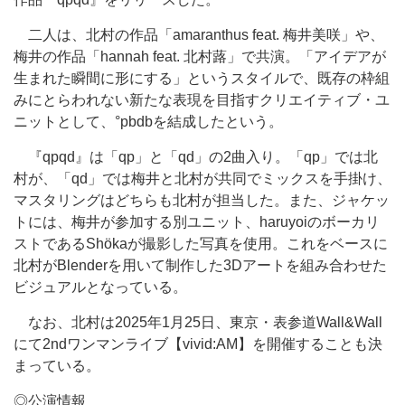
二人は、北村の作品「amaranthus feat. 梅井美咲」や、
梅井の作品「hannah feat. 北村蕗」で共演。「アイデアが
生まれた瞬間に形にする」というスタイルで、既存の枠組
みにとらわれない新たな表現を目指すクリエイティブ・ユ
ニットとして、°pbdbを結成したという。
『qpqd』は「qp」と「qd」の2曲入り。「qp」では北
村が、「qd」では梅井と北村が共同でミックスを手掛け、
マスタリングはどちらも北村が担当した。また、ジャケッ
トには、梅井が参加する別ユニット、haruyoiのボーカリ
ストであるShökaが撮影した写真を使用。これをベースに
北村がBlenderを用いて制作した3Dアートを組み合わせた
ビジュアルとなっている。
なお、北村は2025年1月25日、東京・表参道Wall&Wall
にて2ndワンマンライブ【vivid:AM】を開催することも決
まっている。
◎公演情報