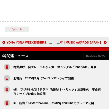
°pbdb
YONA YONA WEEKENDERS、恒例の周年ワンマンライブを東京・大阪で開催
【MUSIC AWARDS JAPAN】表彰部門の詳細や投票方法など発表、Spotifyで一般投票も可
関連ニュース
RELATED NEWS
梅井美咲、自主レーベルから第一弾シングル「innerjade」発表
北村蕗、2025年1月に2ndワンマンライブ開催
eill、フジテレビ月9ドラマ『嘘解きレトリック』主題歌の「革命前
夜」ライブ映像を初公開
iri、新曲「Faster than me」のMVをYouTubeでプレミア公開