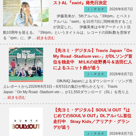
ストAL『swirl』発売日決定
2026年8月7日
Ｊ－ＰＯＰ
伊藤美来が、5thアルバム『39rpm』とベスト
アルバム『swirl』を10月7日に同時発売すること
が決定した。 伊藤美来は今年アーティスト活
動10周年を迎える。『39rpm』というタイトルは、レコードの回転数を意味す
る「rpm」に、伊 …
続きを読む
【先ヨミ・デジタル】Travis Japan「On
My Road -Stadium ver.-」がDLソング首
位を独走中 M!LKの佐野勇斗＆吉田仁人
によるユニット曲が追う
2026年8月7日
Ｊ－ＰＯＰ
GfK/NIQ Japanによるダウンロード・ソング売
上レポートから2026年8月3日～8月5日の集計が明らかとなり、Travis
Japan「On My Road -Stadium ver.-」が11,550ダウンロード（DL）を売り上
…
続きを読む
【先ヨミ・デジタル】SOUL'd OUT『は
じめてのSOUL'd OUT』DLアルバム首位
走行中 Stray Kids／アリアナ・グラン
デが追う
2026年8月7日
Ｊ－ＰＯＰ