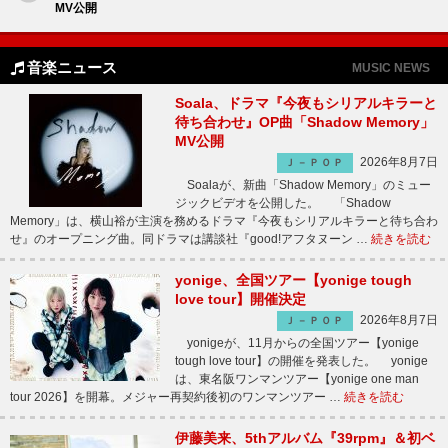
MV公開
音楽ニュース
MUSIC NEWS
Soala、ドラマ『今夜もシリアルキラーと
待ち合わせ』OP曲「Shadow Memory」
MV公開
2026年8月7日
Ｊ－ＰＯＰ
Soalaが、新曲「Shadow Memory」のミュー
ジックビデオを公開した。 「Shadow
Memory」は、横山裕が主演を務めるドラマ『今夜もシリアルキラーと待ち合わ
せ』のオープニング曲。同ドラマは講談社『good!アフタヌーン …
続きを読む
yonige、全国ツアー【yonige tough
love tour】開催決定
2026年8月7日
Ｊ－ＰＯＰ
yonigeが、11月からの全国ツアー【yonige
tough love tour】の開催を発表した。 yonige
は、東名阪ワンマンツアー【yonige one man
tour 2026】を開幕。メジャー再契約後初のワンマンツアー …
続きを読む
伊藤美来、5thアルバム『39rpm』＆初ベ