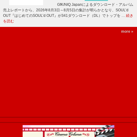
GfK/NIQ Japanによるダウンロード・アルバム
売上レポートから、2026年8月3日～8月5日の集計が明らかとなり、SOUL’d
OUT『はじめてのSOUL’d OUT』が341ダウンロード（DL）でトップを …
続き
を読む
more »