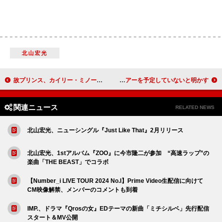
北山宏光
故プリンス、カイリー・ミノーグとの1992年の未発表コラボ曲「Baby Doll」がネットに流出
アリアナ・グランデ、所属レーベルが2025年にツアーを予定していないと明かす
関連ニュース
RELATED NEWS
北山宏光、ニューシングル『Just Like That』2月リリース
北山宏光、1stアルバム『ZOO』に今市隆二が参加 “高速ラップ”の
楽曲「THE BEAST」でコラボ
【Number_i LIVE TOUR 2024 No.I】Prime Video生配信に向けて
CM映像解禁、メンバーのコメントも到着
IMP.、ドラマ『Qrosの女』EDテーマの新曲「ミチシルベ」先行配信
スタート＆MV公開