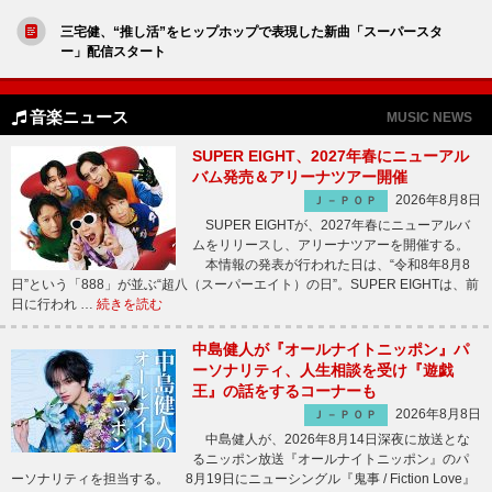
三宅健、“推し活”をヒップホップで表現した新曲「スーパースタ
ー」配信スタート
音楽ニュース
MUSIC NEWS
SUPER EIGHT、2027年春にニューアル
バム発売＆アリーナツアー開催
2026年8月8日
Ｊ－ＰＯＰ
SUPER EIGHTが、2027年春にニューアルバ
ムをリリースし、アリーナツアーを開催する。
本情報の発表が行われた日は、“令和8年8月8
日”という「888」が並ぶ“超八（スーパーエイト）の日”。SUPER EIGHTは、前
日に行われ …
続きを読む
中島健人が『オールナイトニッポン』パ
ーソナリティ、人生相談を受け『遊戯
王』の話をするコーナーも
2026年8月8日
Ｊ－ＰＯＰ
中島健人が、2026年8月14日深夜に放送とな
るニッポン放送『オールナイトニッポン』のパ
ーソナリティを担当する。 8月19日にニューシングル『鬼事 / Fiction Love』