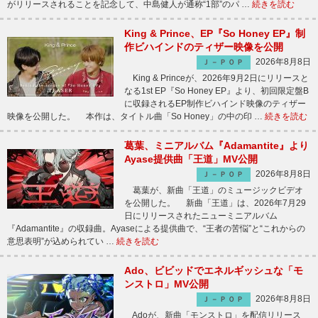
がリリースされることを記念して、中島健人が通称“1部”のパ …
続きを読む
King & Prince、EP『So Honey EP』制
作ビハインドのティザー映像を公開
2026年8月8日
Ｊ－ＰＯＰ
King & Princeが、2026年9月2日にリリースと
なる1st EP『So Honey EP』より、初回限定盤B
に収録されるEP制作ビハインド映像のティザー
映像を公開した。 本作は、タイトル曲「So Honey」の中の印 …
続きを読む
葛葉、ミニアルバム『Adamantite』より
Ayase提供曲「王道」MV公開
2026年8月8日
Ｊ－ＰＯＰ
葛葉が、新曲「王道」のミュージックビデオ
を公開した。 新曲「王道」は、2026年7月29
日にリリースされたニューミニアルバム
『Adamantite』の収録曲。Ayaseによる提供曲で、“王者の苦悩”と“これからの
意思表明”が込められてい …
続きを読む
Ado、ビビッドでエネルギッシュな「モ
ンストロ」MV公開
2026年8月8日
Ｊ－ＰＯＰ
Adoが、新曲「モンストロ」を配信リリース