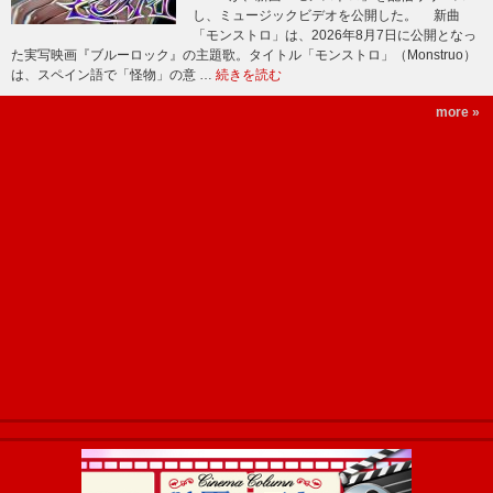
し、ミュージックビデオを公開した。 新曲
「モンストロ」は、2026年8月7日に公開となっ
た実写映画『ブルーロック』の主題歌。タイトル「モンストロ」（Monstruo）
は、スペイン語で「怪物」の意 …
続きを読む
more »