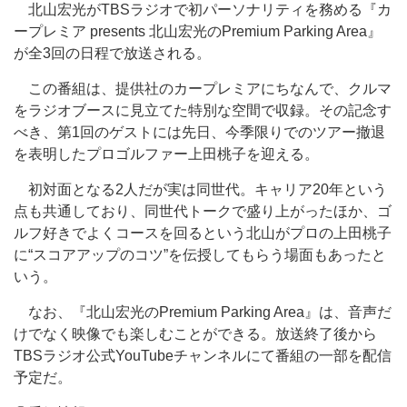
北山宏光がTBSラジオで初パーソナリティを務める『カ
ープレミア presents 北山宏光のPremium Parking Area』
が全3回の日程で放送される。
この番組は、提供社のカープレミアにちなんで、クルマ
をラジオブースに見立てた特別な空間で収録。その記念す
べき、第1回のゲストには先日、今季限りでのツアー撤退
を表明したプロゴルファー上田桃子を迎える。
初対面となる2人だが実は同世代。キャリア20年という
点も共通しており、同世代トークで盛り上がったほか、ゴ
ルフ好きでよくコースを回るという北山がプロの上田桃子
に“スコアアップのコツ”を伝授してもらう場面もあったと
いう。
なお、『北山宏光のPremium Parking Area』は、音声だ
けでなく映像でも楽しむことができる。放送終了後から
TBSラジオ公式YouTubeチャンネルにて番組の一部を配信
予定だ。