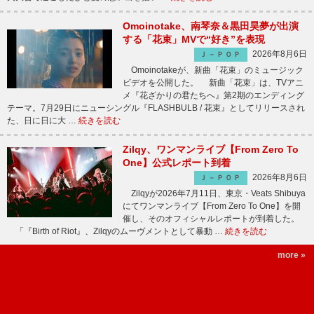
Omoinotake、南琴奈＆黒田昊夢が出演
する「花束」MVで“好き”を表現
2026年8月6日
Ｊ－ＰＯＰ
Omoinotakeが、新曲「花束」のミュージック
ビデオを公開した。 新曲「花束」は、TVアニ
メ『花ざかりの君たちへ』第2期のエンディング
テーマ。7月29日にニューシングル『FLASHBULB / 花束』としてリリースされ
た、日に日に大 …
続きを読む
Zilqy、ワンマンライブ【From Zero To
One】公式レポート到着
2026年8月6日
Ｊ－ＰＯＰ
Zilqyが2026年7月11日、東京・Veats Shibuya
にてワンマンライブ【From Zero To One】を開
催し、そのオフィシャルレポートが到着した。
「『Birth of Riot』、Zilqyのムーヴメントとして暴動 …
続きを読む
more »