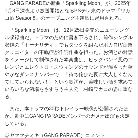
GANG PARADEの新曲「Sparkling Moon」が、2025年
1月8日深夜より放送開始となるBSテレ東のドラマ『ワカ
コ酒 Season8』のオープニング主題歌に起用される。
「Sparkling Moon」は、12月25日発売のニューシング
ル収録曲だ。ドラマのために書き下ろされ、前作シングル
収録の「トーナリティ」でもタッグを組んだボカロP/音楽
クリエイターの不眠症が作詞作曲を担った。お酒との対話
をイメージして制作された本楽曲は、ビッグバンド風のア
レンジとエレクトロ・スウィングのサウンドが混ざった華
やかなダンスナンバーで、「待ち侘びた夜に大人しくなん
てしていられない！」という歌詞が、美味しい酒を求めて
いろいろな酒場をさすらう主人公・村崎ワカコの姿に重な
る。
また、本ドラマの30秒トレイラー映像が公開されたほ
か、劇中にGANG PARADEメンバーのカメオ出演も決定
している。
◎ヤママチミキ（GANG PARADE）コメント