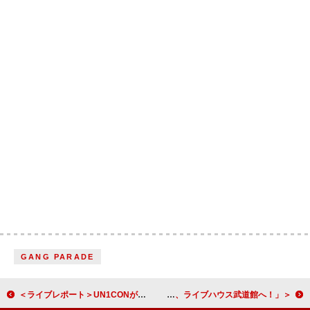
GANG PARADE
＜ライブレポート＞UN1CONが初のファンミーティングを開催 ファンとともに歩み、成長することを誓った一夜
＜前編＞布袋寅泰、魅せつけた宇宙一の“Super Hits”と重ねていく“History”「ようこそ、ライブハウス武道館へ！」