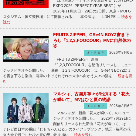
LDH所属アーティストが集結する【LDH LIVE-
EXPO 2026 -PERFECT YEAR BEST-】が、
2026年11月28日・29日の2日間、東京・MUFG
スタジアム（国立競技場）にて開催される。 本公演は、「LDH PE …
続きを
読む
FRUITS ZIPPER、GRe4N BOYZ書き下
ろし「1,2,3,FOOOOUR」MVに自然体の
姿
2026年8月6日
Ｊ－ＰＯＰ
FRUITS ZIPPERが、新曲
「1,2,3,FOOOOUR」を配信リリースし、ミュー
ジックビデオを公開した。 新曲「1,2,3,FOOOOUR」は、GRe4N BOYZによ
る書き下ろし楽曲。電車の中でそれぞれの未来へ向かう人々の姿を …
続きを読
む
マルシィ、古園井寧々が出演する「花火
が瞬いて」MVはひと夏の物語
2026年8月6日
Ｊ－ＰＯＰ
マルシィが、新曲「花火が瞬いて」のミュー
ジックビデオを公開した。 2026年7月29日に
配信リリースされた新曲「花火が瞬いて」は、
テレビ西日本の番組『じもちゃんねる』のタイアップソング。地元・福岡の花
火大会で過ごしたひと夏の思い出を描い …
続きを読む