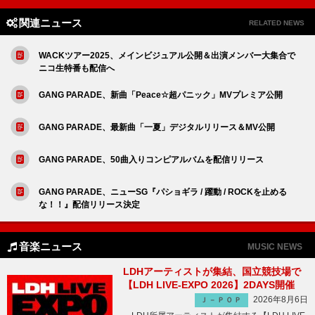
関連ニュース
RELATED NEWS
WACKツアー2025、メインビジュアル公開＆出演メンバー大集合で
ニコ生特番も配信へ
GANG PARADE、新曲「Peace☆超パニック」MVプレミア公開
GANG PARADE、最新曲「一夏」デジタルリリース＆MV公開
GANG PARADE、50曲入りコンピアルバムを配信リリース
GANG PARADE、ニューSG『パショギラ / 躍動 / ROCKを止める
な！！』配信リリース決定
音楽ニュース
MUSIC NEWS
LDHアーティストが集結、国立競技場で
【LDH LIVE-EXPO 2026】2DAYS開催
2026年8月6日
Ｊ－ＰＯＰ