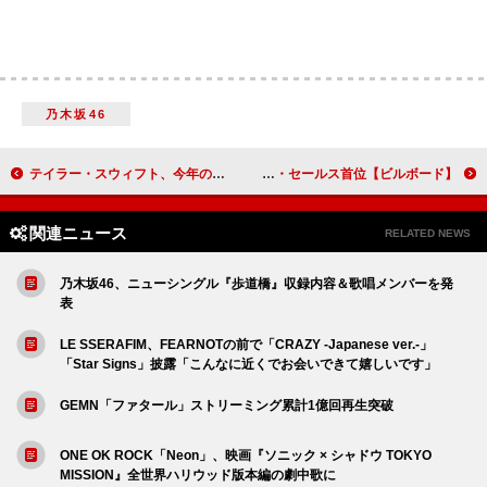
乃木坂46
テイラー・スウィフト、今年の誕生日にMV舞台裏動画をひっそりと公開
【ビルボード】King & Prince『Re:ERA』23万枚超えでアルバム・セールス首位
関連ニュース
RELATED NEWS
乃木坂46、ニューシングル『歩道橋』収録内容＆歌唱メンバーを発
表
LE SSERAFIM、FEARNOTの前で「CRAZY -Japanese ver.-」
「Star Signs」披露「こんなに近くでお会いできて嬉しいです」
GEMN「ファタール」ストリーミング累計1億回再生突破
ONE OK ROCK「Neon」、映画『ソニック × シャドウ TOKYO
MISSION』全世界ハリウッド版本編の劇中歌に