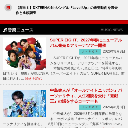
【深ヨミ】DXTEENの4thシングル『Level Up』の販売動向を過去
作と比較調査
音楽ニュース
MUSIC NEWS
SUPER EIGHT、2027年春にニューアル
バム発売＆アリーナツアー開催
2026年8月8日
Ｊ－ＰＯＰ
SUPER EIGHTが、2027年春にニューアルバ
ムをリリースし、アリーナツアーを開催する。
本情報の発表が行われた日は、“令和8年8月8
日”という「888」が並ぶ“超八（スーパーエイト）の日”。SUPER EIGHTは、前
日に行われ …
続きを読む
中島健人が『オールナイトニッポン』パ
ーソナリティ、人生相談を受け『遊戯
王』の話をするコーナーも
2026年8月8日
Ｊ－ＰＯＰ
中島健人が、2026年8月14日深夜に放送とな
るニッポン放送『オールナイトニッポン』のパ
ーソナリティを担当する。 8月19日にニューシングル『鬼事 / Fiction Love』