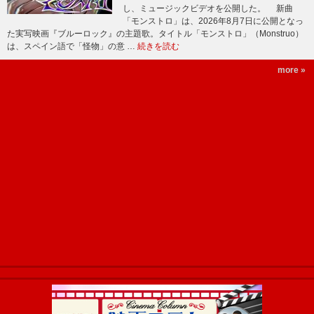
し、ミュージックビデオを公開した。 新曲
「モンストロ」は、2026年8月7日に公開となっ
た実写映画『ブルーロック』の主題歌。タイトル「モンストロ」（Monstruo）
は、スペイン語で「怪物」の意 …
続きを読む
more »