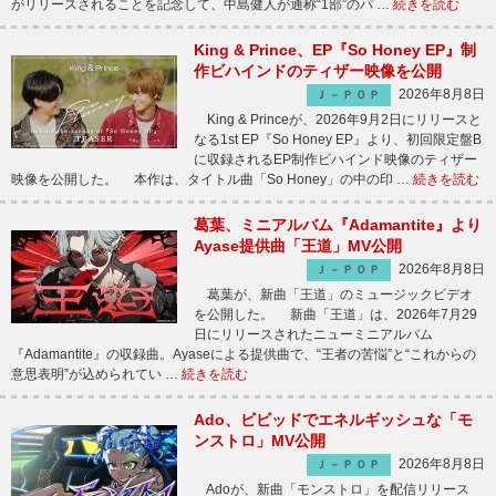
がリリースされることを記念して、中島健人が通称“1部”のパ …
続きを読む
King & Prince、EP『So Honey EP』制
作ビハインドのティザー映像を公開
2026年8月8日
Ｊ－ＰＯＰ
King & Princeが、2026年9月2日にリリースと
なる1st EP『So Honey EP』より、初回限定盤B
に収録されるEP制作ビハインド映像のティザー
映像を公開した。 本作は、タイトル曲「So Honey」の中の印 …
続きを読む
葛葉、ミニアルバム『Adamantite』より
Ayase提供曲「王道」MV公開
2026年8月8日
Ｊ－ＰＯＰ
葛葉が、新曲「王道」のミュージックビデオ
を公開した。 新曲「王道」は、2026年7月29
日にリリースされたニューミニアルバム
『Adamantite』の収録曲。Ayaseによる提供曲で、“王者の苦悩”と“これからの
意思表明”が込められてい …
続きを読む
Ado、ビビッドでエネルギッシュな「モ
ンストロ」MV公開
2026年8月8日
Ｊ－ＰＯＰ
Adoが、新曲「モンストロ」を配信リリース