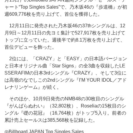
ャート“Top Singles Sales”で、乃木坂46の『歩道橋』が初
週609,776枚を売り上げて、首位を獲得した。
12月11日に発売された乃木坂46の37thシングルは、12
月9日～12月11日の先ヨミ集計で527,917枚を売り上げて
トップに立っていた。週後半で約8.1万枚を売り上げて、
首位デビューを飾った。
2位には、「CRAZY」と「EASY」の日本語バージョン
と日本オリジナル曲「Star Signs」の全3曲を収録したLE
SSERAFIMの日本3rdシングル『CRAZY』、そして3位に
は高嶺のなでしこの2ndシングル『I’M YOUR IDOL／アド
レナリンゲーム』が続く。
そのほか、10月9日発売のNMB48の30枚目のシングル
『がんばらぬわい』（32,802枚）、Roseliaの15枚目のシ
ングル『礎の花冠』（16,764枚）がトップ5入り。前者の
累計売上セールスは385,568枚を記録した。
◎Billboard JAPAN Top Singles Sales