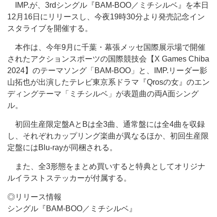
IMP.が、3rdシングル『BAM-BOO／ミチシルベ』を本日
12月16日にリリースし、今夜19時30分より発売記念イン
スタライブを開催する。
本作は、今年9月に千葉・幕張メッセ国際展示場で開催
されたアクションスポーツの国際競技会【X Games Chiba
2024】のテーマソング「BAM-BOO」と、IMP.リーダー影
山拓也が出演したテレビ東京系ドラマ『Qrosの女』のエン
ディングテーマ「ミチシルベ」が表題曲の両A面シング
ル。
初回生産限定盤AとBは全3曲、通常盤には全4曲を収録
し、それぞれカップリング楽曲が異なるほか、初回生産限
定盤にはBlu-rayが同梱される。
また、全3形態をまとめ買いすると特典としてオリジナ
ルイラストステッカーが付属する。
◎リリース情報
シングル『BAM-BOO／ミチシルベ』