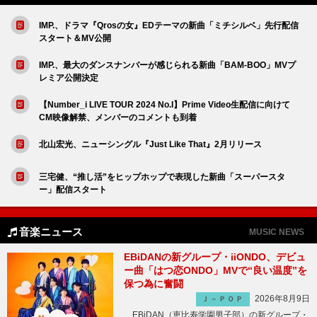
IMP.、ドラマ『Qrosの女』EDテーマの新曲「ミチシルベ」先行配信
スタート＆MV公開
IMP.、最大のダンスナンバーが感じられる新曲「BAM-BOO」MVプ
レミア公開決定
【Number_i LIVE TOUR 2024 No.I】Prime Video生配信に向けて
CM映像解禁、メンバーのコメントも到着
北山宏光、ニューシングル『Just Like That』2月リリース
三宅健、“推し活”をヒップホップで表現した新曲「スーパースタ
ー」配信スタート
音楽ニュース
MUSIC NEWS
EBiDANの新グループ・iiONDO、デビュ
ー曲「はつ恋ONDO」MVで“良い温度”を
保つ為に奮闘
2026年8月9日
Ｊ－ＰＯＰ
EBiDAN（恵比寿学園男子部）の新グループ・