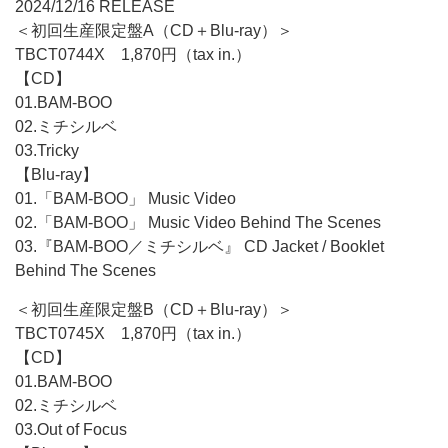
2024/12/16 RELEASE
＜初回生産限定盤A（CD＋Blu-ray）＞
TBCT0744X 1,870円（tax in.）
【CD】
01.BAM-BOO
02.ミチシルベ
03.Tricky
【Blu-ray】
01.「BAM-BOO」 Music Video
02.「BAM-BOO」 Music Video Behind The Scenes
03.『BAM-BOO／ミチシルベ』 CD Jacket / Booklet
Behind The Scenes
＜初回生産限定盤B（CD＋Blu-ray）＞
TBCT0745X 1,870円（tax in.）
【CD】
01.BAM-BOO
02.ミチシルベ
03.Out of Focus