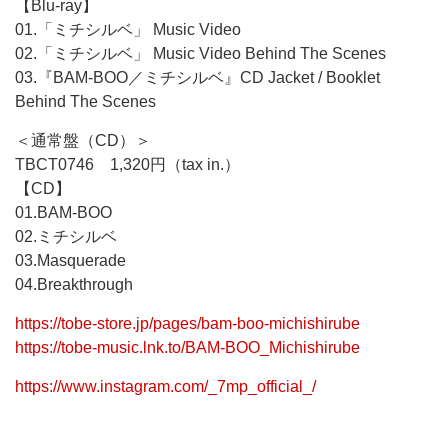
【Blu-ray】
01.「ミチシルベ」 Music Video
02.「ミチシルベ」 Music Video Behind The Scenes
03.『BAM-BOO／ミチシルベ』CD Jacket / Booklet
Behind The Scenes
＜通常盤（CD）＞
TBCT0746 1,320円（tax in.）
【CD】
01.BAM-BOO
02.ミチシルベ
03.Masquerade
04.Breakthrough
https://tobe-store.jp/pages/bam-boo-michishirube
https://tobe-music.lnk.to/BAM-BOO_Michishirube
https://www.instagram.com/_7mp_official_/