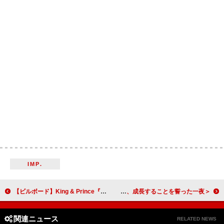
IMP.
【ビルボード】King & Prince『Re:ERA』23万枚超えでアルバム・セールス首位
＜ライブレポート＞UN1CONが初のファンミーティングを開催 ファンとともに歩み、成長することを誓った一夜
関連ニュース
RELATED NEWS