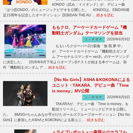
iiONDO（読み：イイオンド）が、デビュー曲
「はつ恋ONDO」のミュージックビデオを公開した。 iiONDOは、EBiDAN発
足15周年を記念したオーディション【EBiDAN THE AU …
続きを読む
ももクロ、アーケードカードゲーム『機
動戦士ガンダム』テーマソングを担当
2026年8月9日
Ｊ－ＰＯＰ
ももいろクローバーZの新曲「無 我 夢 中」
が、アーケードカードゲーム『機動戦士ガンダ
ム アーセナルコマンダー ver.β』のテーマソング
に決定した。 2026年8月下旬よりオープンβテストが始まる本ゲームは、前
作『機動戦士ガンダム ア …
続きを読む
【No No Girls】ASHA＆KOKONAによる
ユニット・TAKARA、デビュー曲「Time
is money」MV公開
2026年8月9日
Ｊ－ＰＯＰ
TAKARAが、デビュー曲「Time is money」を
配信リリースし、ミュージックビデオを公開し
た。 BMSG×ちゃんみなが手がけたガールズグループオーディション【No No
Girls】に参加したASHAとKOKONAによる新ユニ …
続きを読む
＜ライブレポート＞一夜限りのカラフル