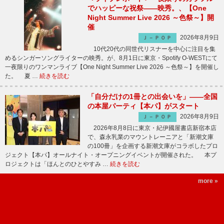
でハッピーな祝祭――映秀。、【One
Night Summer Live 2026 ～色祭～】開
催
2026年8月9日
Ｊ－ＰＯＰ
10代20代の同世代リスナーを中心に注目を集
めるシンガーソングライターの映秀。が、8月1日に東京・Spotify O-WESTにて
一夜限りのワンマンライブ【One Night Summer Live 2026 ～色祭～】を開催し
た。 夏 …
続きを読む
「自分だけの1冊との出会いを」――全国
の本屋パーティ【本パ】がスタート
2026年8月9日
Ｊ－ＰＯＰ
2026年8月8日に東京・紀伊國屋書店新宿本店
で、森永乳業のマウントレーニアと「新潮文庫
の100冊」を企画する新潮文庫がコラボしたプロ
ジェクト【本パ】オールナイト・オープニングイベントが開催された。 本プ
ロジェクトは「ほんとのひとやすみ …
続きを読む
more »