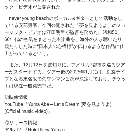
ック・ビデオが公開された。
never young beachのボーカル&ギターとして活動をし
ている安部勇磨。今回公開された「夢を見ようよ」のミュ
ージック・ビデオは江田明里が監督を務めた。昭和50、
60年代の空気をまとった本楽曲を、海外の人が聴いたり、
観たりした時に“日本人の心模様”が伝わるような作品に仕
上がっているという。
また、12月12日を皮切りに、アメリカ7都市を巡るツア
ーがスタートする。ツアー後の2025年1月には、凱旋ライ
ブとなる東名阪でのワンマン公演が決定しており、チケッ
トは現在一般発売中だ。
◎映像情報
YouTube『Yuma Abe – Let’s Dream (夢を見ようよ)
(Official music video)』
◎リリース情報
アルバム『Hotel New Yuma』