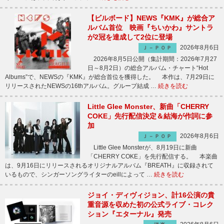
【ビルボード】NEWS『KMK』が総合ア
ルバム首位 映画『ちいかわ』サントラ
が2冠を達成して2位に登場
2026年8月6日
Ｊ－ＰＯＰ
2026年8月5日公開（集計期間：2026年7月27
日～8月2日）の総合アルバム・チャート“Hot
Albums”で、NEWSの『KMK』が総合首位を獲得した。 本作は、7月29日に
リリースされたNEWSの16thアルバム。グループ結成 …
続きを読む
Little Glee Monster、新曲「CHERRY
COKE」先行配信決定＆結海が作詞に参
加
2026年8月6日
Ｊ－ＰＯＰ
Little Glee Monsterが、8月19日に新曲
「CHERRY COKE」を先行配信する。 本楽曲
は、9月16日にリリースされるオリジナルアルバム『BREATH』に収録されて
いるもので、シンガーソングライターのeillによって …
続きを読む
ジョイ・ディヴィジョン、計16公演の貴
重音源を収めた初の公式ライブ・コレク
ション『エターナル』発売