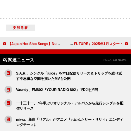
安部勇磨
【Japan Hot Shot Songs】Number_i「HIRAKEGOMA」が首位、中山美穂＆WANDS「世界中の誰よりきっと」も上昇
OP曲はALI／ED曲はBREIMEN、TVアニメ『Dr.STONE SCIENCE FUTURE』2025年1月スタート
関連ニュース
RELATED NEWS
S.A.R.、シングル「juice」を本日配信リリース＆トリップを繰り返
す不思議な空間を描いたMVも公開
Vaundy、FM802『YOUR RADIO 802』でDJを担当
一十三十一、7年半ぶりオリジナル・アルバムから先行シングルを配
信リリース
miwa、新曲「リアル」がアニメ『もめんたりー・リリィ』エンディ
ングテーマに