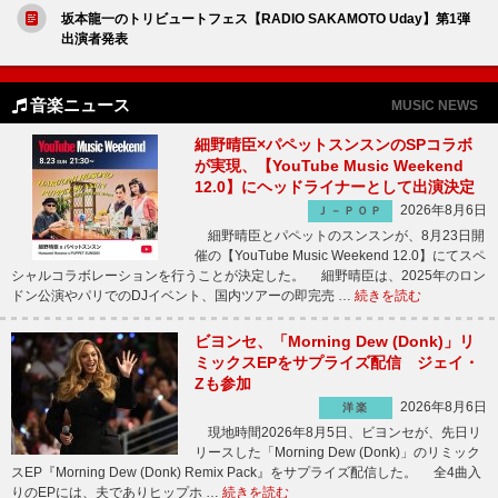
坂本龍一のトリビュートフェス【RADIO SAKAMOTO Uday】第1弾
出演者発表
音楽ニュース
MUSIC NEWS
細野晴臣×パペットスンスンのSPコラボ
が実現、【YouTube Music Weekend
12.0】にヘッドライナーとして出演決定
2026年8月6日
Ｊ－ＰＯＰ
細野晴臣とパペットのスンスンが、8月23日開
催の【YouTube Music Weekend 12.0】にてスペ
シャルコラボレーションを行うことが決定した。 細野晴臣は、2025年のロン
ドン公演やパリでのDJイベント、国内ツアーの即完売 …
続きを読む
ビヨンセ、「Morning Dew (Donk)」リ
ミックスEPをサプライズ配信 ジェイ・
Zも参加
2026年8月6日
洋楽
現地時間2026年8月5日、ビヨンセが、先日リ
リースした「Morning Dew (Donk)」のリミック
スEP『Morning Dew (Donk) Remix Pack』をサプライズ配信した。 全4曲入
りのEPには、夫でありヒップホ …
続きを読む