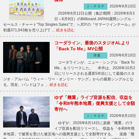
2026年8月10日
Ｊ－ＰＯＰ
2026年8月12日公開（集計期間：2026年8月3
日～8月9日）のBillboard JAPAN週間シングル・
セールス・チャート“Top Singles Sales”で、≒JOYの『サマーツインテール』が
初週371,043枚を売り上げて …
続きを読む
コーダライン、最後のスタジオALより
「Back To Me」MV公開
2026年8月10日
洋楽
コーダラインが、ニュー・シングル「Back To
Me」をリリースした。 本作は、2026年10月2
日にリリースされる通算5作目にして最後のスタ
ジオ・アルバム『ウィー・ワー・オンリー・ヤング』からの最新シングルとな
る。現在、バンドはフェ …
続きを読む
ゆず「幾重」ライブ音源を配信、収益を
「令和8年熊本地震」復興支援として全額
寄付へ
2026年8月10日
Ｊ－ＰＯＰ
ゆずが、2026年8月14日に楽曲「幾重」のラ
イブ音源を配信リリースし、収益を「令和8年熊
本地震」で被害を受けた被災地への復興支援として全額寄付する。 楽曲「幾