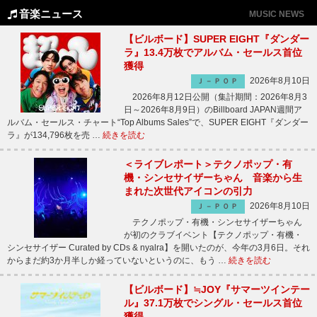
音楽ニュース
MUSIC NEWS
【ビルボード】SUPER EIGHT『ダンダー
ラ』13.4万枚でアルバム・セールス首位
獲得
2026年8月10日
Ｊ－ＰＯＰ
2026年8月12日公開（集計期間：2026年8月3
日～2026年8月9日）のBillboard JAPAN週間ア
ルバム・セールス・チャート“Top Albums Sales”で、SUPER EIGHT『ダンダー
ラ』が134,796枚を売 …
続きを読む
＜ライブレポート＞テクノポップ・有
機・シンセサイザーちゃん 音楽から生
まれた次世代アイコンの引力
2026年8月10日
Ｊ－ＰＯＰ
テクノポップ・有機・シンセサイザーちゃん
が初のクラブイベント【テクノポップ・有機・
シンセサイザー Curated by CDs & nyalra】を開いたのが、今年の3月6日。それ
からまだ約3か月半しか経っていないというのに、もう …
続きを読む
【ビルボード】≒JOY『サマーツインテー
ル』37.1万枚でシングル・セールス首位
獲得