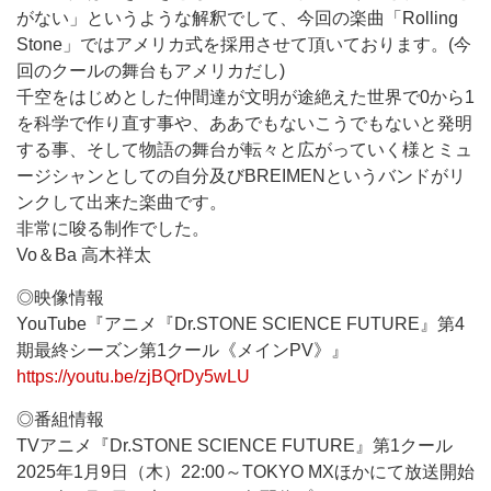
がない」というような解釈でして、今回の楽曲「Rolling
Stone」ではアメリカ式を採用させて頂いております。(今
回のクールの舞台もアメリカだし)
千空をはじめとした仲間達が文明が途絶えた世界で0から1
を科学で作り直す事や、ああでもないこうでもないと発明
する事、そして物語の舞台が転々と広がっていく様とミュ
ージシャンとしての自分及びBREIMENというバンドがリ
ンクして出来た楽曲です。
非常に唆る制作でした。
Vo＆Ba 高木祥太
◎映像情報
YouTube『アニメ『Dr.STONE SCIENCE FUTURE』第4
期最終シーズン第1クール《メインPV》』
https://youtu.be/zjBQrDy5wLU
◎番組情報
TVアニメ『Dr.STONE SCIENCE FUTURE』第1クール
2025年1月9日（木）22:00～TOKYO MXほかにて放送開始