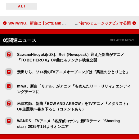
ALI
WATWING、新曲は【SoftBank ウインターカップ2024】公式テーマソング「365」
稲垣潤一「クリスマスキャロルの頃には」“初”のミュージックビデオ公開
関連ニュース
RELATED NEWS
SawanoHiroyuki[nZk]、Rei（Newspeak）迎えた新曲がアニメ
『TO BE HERO X』OP曲に＆ノンクレ映像公開
幾田りら、ソロ初のTVアニメオープニングは『薬屋のひとりごと』
miwa、新曲「リアル」がアニメ『もめんたりー・リリィ』エンディ
ングテーマに
米津玄師、新曲「BOW AND ARROW」をTVアニメ『メダリスト』
OP主題歌へ書き下ろし（コメントあり）
WANDS、TVアニメ『名探偵コナン』新EDテーマ「Shooting
star」2025年1月よりオンエア