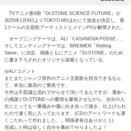
TVアニメ第4期『Dr.STONE SCIENCE FUTURE』が
2025年1月9日よりTOKYO MXほかにて放送が決定し、第
1クールの主題歌アーティストとメインPVが解禁された。
オープニングテーマは、ALI「CASANOVA POSSE」。
そしてエンディングテーマは、BREIMEN「Rolling
Stone」に決定。両曲ともにアニメ『Dr.STONE』のため
に書き下ろされたオリジナル楽曲となっている。
◎ALI コメント
またまたジャンプ原作のアニメ主題歌を担当できるなん
て、本当に最高のご褒美です。
今作は不思議な流れでやらせて頂いてるんですが、運命へ
の感謝とDr.STONEへの愛情を爆発させながら、自分の人
生にとっても一番痛みや傷に向き合って描き、仕上げられ
たので凄く気に入っております。(CDのアートワークも凄
くこだわって作れました。。関係者各位ありがとう)
完成した時は珍しく自分を褒めてやりましたよ！