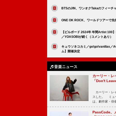
BTSのJIN、ワンオクTakaのフィーチャリング
ONE OK ROCK、ワールドツアーで
【ビルボード 2024年 年間Artist 100】
／YOASOBIが続く（コメントあり）
キュウソネコカミ／go!go!vanill
ム】開催決定
音楽ニュース
カーリー・レ
「Don't Leav
カーリー・レイ・ジェ
スした。 ミュ
は、劇作家・俳
PassCode