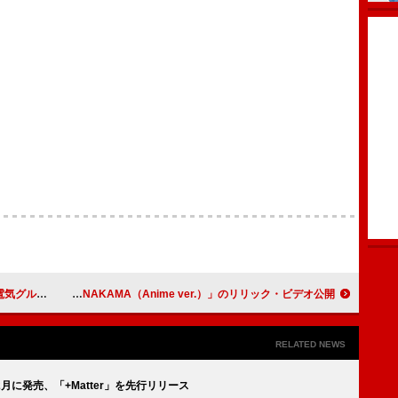
ーヴが決定
ゼッド、『ドラゴンボールDAIMA』EDテーマ「NAKAMA（Anime ver.）」のリリック・ビデオ公開
RELATED NEWS
を2月に発売、「+Matter」を先行リリース