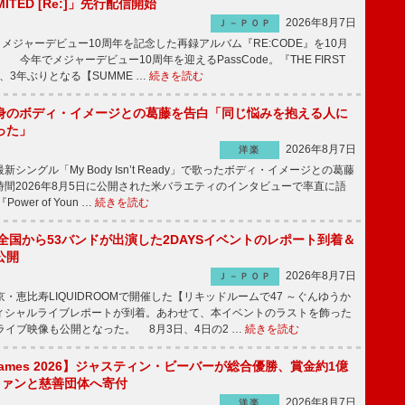
IMITED [Re:]」先行配信開始
2026年8月7日
Ｊ－ＰＯＰ
が、メジャーデビュー10周年を記念した再録アルバム『RE:CODE』を10月
 今年でメジャーデビュー10周年を迎えるPassCode。『THE FIRST
演、3年ぶりとなる【SUMME …
続きを読む
身のボディ・イメージとの葛藤を告白「同じ悩みを抱える人に
った」
2026年8月7日
洋楽
ングル「My Body Isn’t Ready」で歌ったボディ・イメージとの葛藤
間2026年8月5日に公開された米バラエティのインタビューで率直に語
wer of Youn …
続きを読む
、全国から53バンドが出演した2DAYSイベントのレポート到着＆
公開
2026年8月7日
Ｊ－ＰＯＰ
京・恵比寿LIQUIDROOMで開催した【リキッドルームで47 ～ぐんゆうか
ィシャルライブレポートが到着。あわせて、本イベントのラストを飾った
尺ライブ映像も公開となった。 8月3日、4日の2 …
続きを読む
s Games 2026】ジャスティン・ビーバーが総合優勝、賞金約1億
をファンと慈善団体へ寄付
2026年8月7日
洋楽