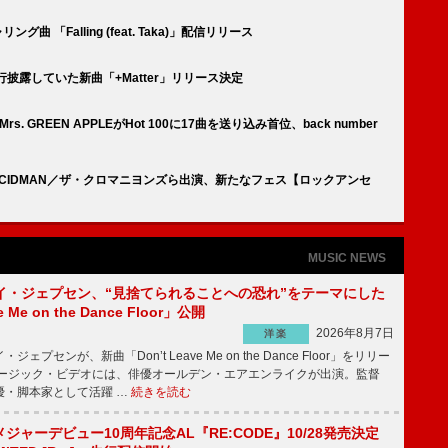
曲 「Falling (feat. Taka)」配信リリース
先行披露していた新曲「+Matter」リリース決定
Mrs. GREEN APPLEがHot 100に17曲を送り込み首位、back number
as／ACIDMAN／ザ・クロマニヨンズら出演、新たなフェス【ロックアンセ
MUSIC NEWS
イ・ジェプセン、“見捨てられることへの恐れ”をテーマにした
e Me on the Dance Floor」公開
2026年8月7日
洋楽
プセンが、新曲「Don’t Leave Me on the Dance Floor」をリリー
ージック・ビデオには、俳優オールデン・エアエンライクが出演。監督
優・脚本家として活躍 …
続きを読む
、メジャーデビュー10周年記念AL『RE:CODE』10/28発売決定