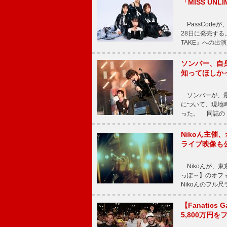
「MISS UNL
PassCode
28日に発売する。
TAKE』への出
ソンバー、自
知ってほしか
ソンバーが、最新シ
について、現地時
った。 同誌の『Po
Nikoん主催
ライブ映像も
Nikoんが、東
っぽ～】のオフ
Nikoんのフル
【Fanatic
5,800万円