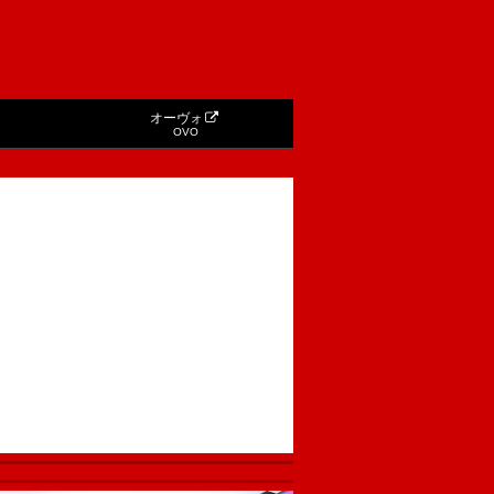
オーヴォ
OVO