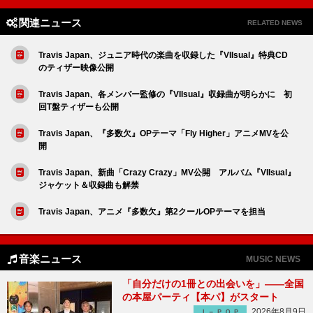
関連ニュース
RELATED NEWS
Travis Japan、ジュニア時代の楽曲を収録した『VIIsual』特典CD
のティザー映像公開
Travis Japan、各メンバー監修の『VIIsual』収録曲が明らかに 初
回T盤ティザーも公開
Travis Japan、『多数欠』OPテーマ「Fly Higher」アニメMVを公
開
Travis Japan、新曲「Crazy Crazy」MV公開 アルバム『VIIsual』
ジャケット＆収録曲も解禁
Travis Japan、アニメ『多数欠』第2クールOPテーマを担当
音楽ニュース
MUSIC NEWS
「自分だけの1冊との出会いを」――全国
の本屋パーティ【本パ】がスタート
2026年8月9日
Ｊ－ＰＯＰ