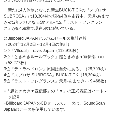
ン』が28,799枚を売り上げて走行中だ。
新たに4人体制となった新生BUCK-TICKの『スブロサ
SUBROSA』は18,304枚で現在4位を走行中。天月-あまつ
き-の2年ぶりとなる5thアルバム『ラスト・フレグラン
ス』が9,468枚で現在5位に続いている。
◎Billboard JAPANアルバムセールス集計速報
（2024年12月2日～12月4日の集計）
1位『VIIsual』Travis Japan（112,910枚）
2位『ときめきルールブック』超ときめき▼宣伝部（※）
（58,277枚）
3位『テトラへドロン』原因は自分にある。（28,799枚）
4位『スブロサ SUBROSA』BUCK-TICK（18,304枚）
5位『ラスト・フレグランス』天月-あまつき-（9,468枚）
※「超ときめき▼宣伝部」の「▼」の正式表記はハートマ
ーク記号
※Billboard JAPANのCDセールスデータは、SoundScan
Japanのデータを使用しています。