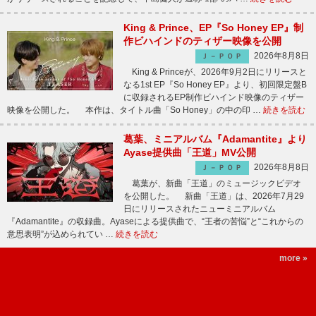
King & Prince、EP『So Honey EP』制
作ビハインドのティザー映像を公開
2026年8月8日
Ｊ－ＰＯＰ
King & Princeが、2026年9月2日にリリースと
なる1st EP『So Honey EP』より、初回限定盤B
に収録されるEP制作ビハインド映像のティザー
映像を公開した。 本作は、タイトル曲「So Honey」の中の印 …
続きを読む
葛葉、ミニアルバム『Adamantite』より
Ayase提供曲「王道」MV公開
2026年8月8日
Ｊ－ＰＯＰ
葛葉が、新曲「王道」のミュージックビデオ
を公開した。 新曲「王道」は、2026年7月29
日にリリースされたニューミニアルバム
『Adamantite』の収録曲。Ayaseによる提供曲で、“王者の苦悩”と“これからの
意思表明”が込められてい …
続きを読む
more »