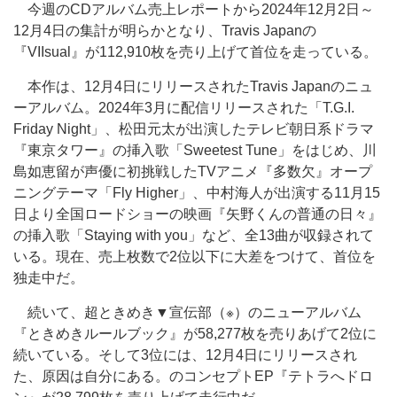
今週のCDアルバム売上レポートから2024年12月2日～
12月4日の集計が明らかとなり、Travis Japanの
『VIIsual』が112,910枚を売り上げて首位を走っている。
本作は、12月4日にリリースされたTravis Japanのニュ
ーアルバム。2024年3月に配信リリースされた「T.G.I.
Friday Night」、松田元太が出演したテレビ朝日系ドラマ
『東京タワー』の挿入歌「Sweetest Tune」をはじめ、川
島如恵留が声優に初挑戦したTVアニメ『多数欠』オープ
ニングテーマ「Fly Higher」、中村海人が出演する11月15
日より全国ロードショーの映画『矢野くんの普通の日々』
の挿入歌「Staying with you」など、全13曲が収録されて
いる。現在、売上枚数で2位以下に大差をつけて、首位を
独走中だ。
続いて、超ときめき▼宣伝部（※）のニューアルバム
『ときめきルールブック』が58,277枚を売りあげて2位に
続いている。そして3位には、12月4日にリリースされ
た、原因は自分にある。のコンセプトEP『テトラへドロ