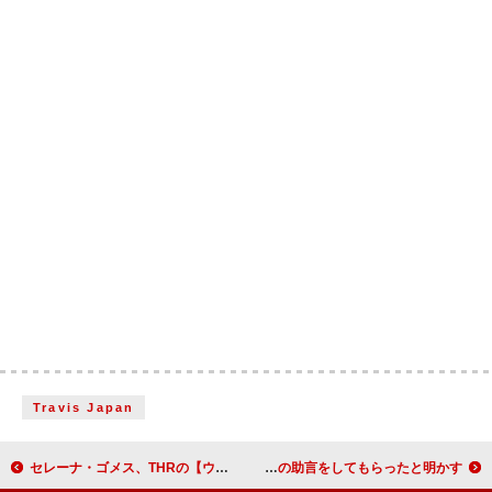
Travis Japan
セレーナ・ゴメス、THRの【ウィメン・イン・エンターテインメント・ガラ】で＜エクイティ賞＞受賞
チャーリーXCX、「Sympathy Is a Knife」でコラボしたアリアナ・グランデからキャリア面での助言をしてもらったと明かす