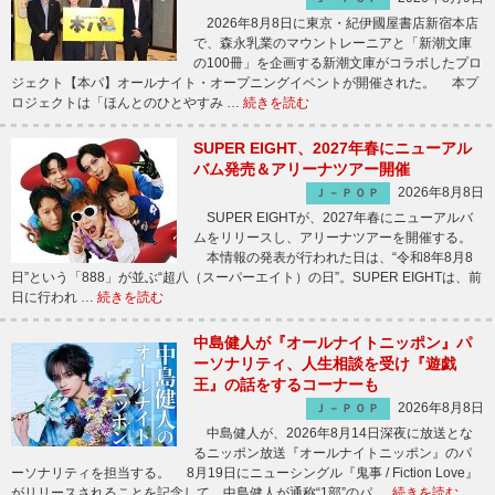
2026年8月8日に東京・紀伊國屋書店新宿本店
で、森永乳業のマウントレーニアと「新潮文庫
の100冊」を企画する新潮文庫がコラボしたプロ
ジェクト【本パ】オールナイト・オープニングイベントが開催された。 本プ
ロジェクトは「ほんとのひとやすみ …
続きを読む
SUPER EIGHT、2027年春にニューアル
バム発売＆アリーナツアー開催
2026年8月8日
Ｊ－ＰＯＰ
SUPER EIGHTが、2027年春にニューアルバ
ムをリリースし、アリーナツアーを開催する。
本情報の発表が行われた日は、“令和8年8月8
日”という「888」が並ぶ“超八（スーパーエイト）の日”。SUPER EIGHTは、前
日に行われ …
続きを読む
中島健人が『オールナイトニッポン』パ
ーソナリティ、人生相談を受け『遊戯
王』の話をするコーナーも
2026年8月8日
Ｊ－ＰＯＰ
中島健人が、2026年8月14日深夜に放送とな
るニッポン放送『オールナイトニッポン』のパ
ーソナリティを担当する。 8月19日にニューシングル『鬼事 / Fiction Love』
がリリースされることを記念して、中島健人が通称“1部”のパ …
続きを読む