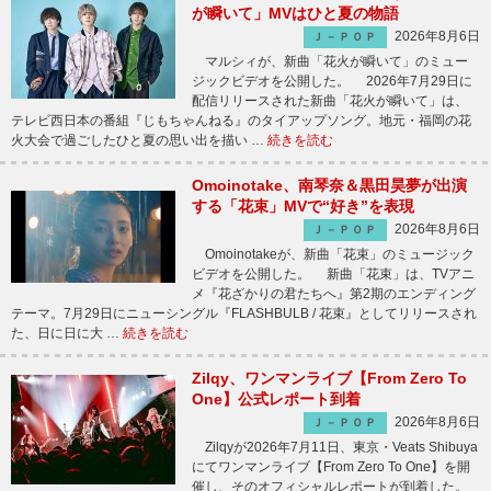
が瞬いて」MVはひと夏の物語
2026年8月6日
Ｊ－ＰＯＰ
マルシィが、新曲「花火が瞬いて」のミュー
ジックビデオを公開した。 2026年7月29日に
配信リリースされた新曲「花火が瞬いて」は、
テレビ西日本の番組『じもちゃんねる』のタイアップソング。地元・福岡の花
火大会で過ごしたひと夏の思い出を描い …
続きを読む
Omoinotake、南琴奈＆黒田昊夢が出演
する「花束」MVで“好き”を表現
2026年8月6日
Ｊ－ＰＯＰ
Omoinotakeが、新曲「花束」のミュージック
ビデオを公開した。 新曲「花束」は、TVアニ
メ『花ざかりの君たちへ』第2期のエンディング
テーマ。7月29日にニューシングル『FLASHBULB / 花束』としてリリースされ
た、日に日に大 …
続きを読む
Zilqy、ワンマンライブ【From Zero To
One】公式レポート到着
2026年8月6日
Ｊ－ＰＯＰ
Zilqyが2026年7月11日、東京・Veats Shibuya
にてワンマンライブ【From Zero To One】を開
催し、そのオフィシャルレポートが到着した。