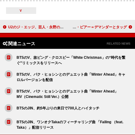
Ｖ
U2のジ・エッジ、芸人・永野のYouTubeチャンネルに出演
ジャン・クロード・ヴァニエ、最新作でマンドリン奏者ヴィンセント・ビアー＝デマンダーとタッグ
関連ニュース
RELATED NEWS
BTSのV、故ビング・クロスビー「White Christmas」の“時代を繋
ぐ”リミックスをリリースへ
BTSのV、パク・ヒョシンとのデュエット曲「Winter Ahead」キャ
ロルバージョンを配信
BTSのV、パク・ヒョシンとのデュエット曲「Winter Ahead」
MV（Cinematic Still Ver.）公開
BTSのJIN、約5年ぶりの来日で700人とハイタッチ
BTSのJIN、ワンオクTakaのフィーチャリング曲 「Falling （feat.
Taka）」配信リリース