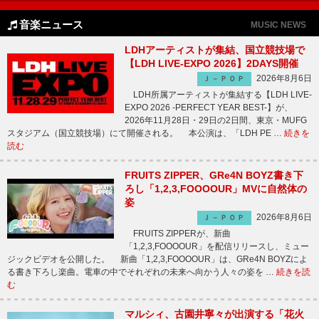
音楽ニュース
MUSIC NEWS
LDHアーティストが集結、国立競技場で
【LDH LIVE-EXPO 2026】2DAYS開催
2026年8月6日
Ｊ－ＰＯＰ
LDH所属アーティストが集結する【LDH LIVE-
EXPO 2026 -PERFECT YEAR BEST-】が、
2026年11月28日・29日の2日間、東京・MUFG
スタジアム（国立競技場）にて開催される。 本公演は、「LDH PE …
続きを
読む
FRUITS ZIPPER、GRe4N BOYZ書き下
ろし「1,2,3,FOOOOUR」MVに自然体の
姿
2026年8月6日
Ｊ－ＰＯＰ
FRUITS ZIPPERが、新曲
「1,2,3,FOOOOUR」を配信リリースし、ミュー
ジックビデオを公開した。 新曲「1,2,3,FOOOOUR」は、GRe4N BOYZによ
る書き下ろし楽曲。電車の中でそれぞれの未来へ向かう人々の姿を …
続きを読
む
マルシィ、古園井寧々が出演する「花火