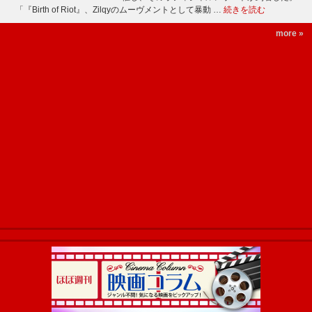
「『Birth of Riot』、Zilqyのムーヴメントとして暴動 …
続きを読む
more »