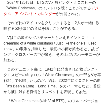
2024年12月3日、BTSのVと故ビング・クロスビーの
「White Christmas」のイントロを聴くことができる
デジ
タル・アドバント・カレンダー
が公開された。
それぞれのアイコンをクリックすると、2人が一緒に歌
唱する50秒ほどの音源を聴くことができる。
Vはこの歌のシグネチャーともいえるイントロ「I’m
dreaming of a white christmas / Just like the one’s I used
know」の歌唱を担当した。最初の小節が終わると、故ビ
ング・クロスビーの声が響き、その上にVのハーモニーが
加わる。
このデュエット曲は、1942年に発表された故ビング・
クロスビーのキャロル「White Christmas」の一部をVが再
解釈して歌唱したものだ。Vは、2022年にクロスビーの曲
「It’s Been a Long、Long Time」をカバーするなど、普段
から彼に対する愛情とリスペクトを表現してきた。
「White Christmas (with V of BTS)」のフル・バージョ