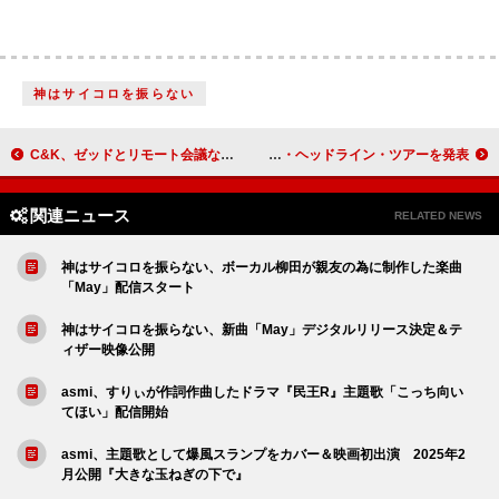
神はサイコロを振らない
C&K、ゼッドとリモート会議など『ドラゴンボールDAIMA』OP主題歌レコーディング時の映像公開
ケンドリック・ラマー＆シザ、2025年にダブル・ヘッドライン・ツアーを発表
関連ニュース
RELATED NEWS
神はサイコロを振らない、ボーカル柳田が親友の為に制作した楽曲
「May」配信スタート
神はサイコロを振らない、新曲「May」デジタルリリース決定＆テ
ィザー映像公開
asmi、すりぃが作詞作曲したドラマ『民王R』主題歌「こっち向い
てほい」配信開始
asmi、主題歌として爆風スランプをカバー＆映画初出演 2025年2
月公開『大きな玉ねぎの下で』