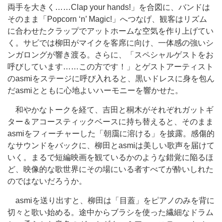
両手を大きく……Clap your hands!」を合図に、バンドは
そのまま「Popcorn ‘n’ Magic!」へつなげ、観客はリズム
に合わせたクラップでアットホームな空気を作り上げてい
く。サビでは柳田がマイクを客席に向け、一体感の強いシ
ンガロングが響き渡る。さらに、「スペシャルゲストをお
呼びしています……この方です！」とゲストアーティスト
のasmiをステージに呼び入れると、黒いドレスに身を包ん
だasmiとともに心地よいハーモニーを響かせた。
和やかなトークを経て、吉田と桐木がそれぞれガットギ
ター＆アコースティックベースに持ち替えると、そのまま
asmiをフィーチャーした「朝靄に溶ける」を披露。感傷的
なサウンドをバックに、柳田とasmiは美しい歌声を届けて
いく。まるで短編映画を観ているかのような錯覚に陥るほ
ど、映像的な歌世界にその場にいる者すべてが酔いしれた
のではないだろうか。
asmiを送り出すと、柳田は「目蓋」をピアノのみを背に
切々と歌い始める。途中からブラシを使った繊細なドラム