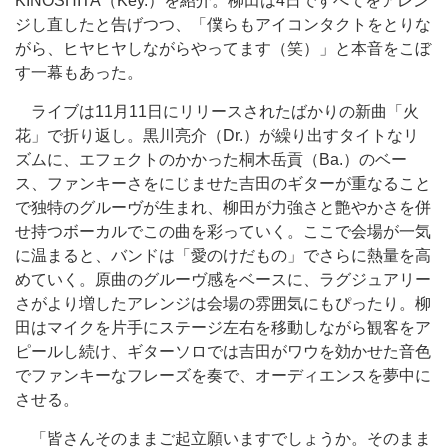
KINOSHITA（Key.）を紹介。柳田は4日ですべてをアレン
ジし直したと告げつつ、「僕らもアイコンタクトをとりな
がら、ヒヤヒヤしながらやってます（笑）」と本音をこぼ
す一幕もあった。
ライブは11月11日にリリースされたばかりの新曲「火
花」で折り返し。黒川亮介（Dr.）が繰り出すタイトなリ
ズムに、エフェクトのかかった桐木岳貢（Ba.）のベー
ス、ファンキーさをにじませた吉田のギターが重なること
で独特のグルーヴが生まれ、柳田が力強さと艶やかさを併
せ持つボーカルでこの曲を彩っていく。ここで会場が一気
に温まると、バンドは「愛のけだもの」でさらに熱量を高
めていく。原曲のグルーヴ感をベースに、ラグジュアリー
さがより増したアレンジは会場の雰囲気にもぴったり。柳
田はマイクを片手にステージ左右を移動しながら観客をア
ピールし続け、ギターソロでは吉田がワウを効かせた音色
でファンキーなフレーズを奏で、オーディエンスを夢中に
させる。
「皆さんそのままご起立願いますでしょうか。そのまま