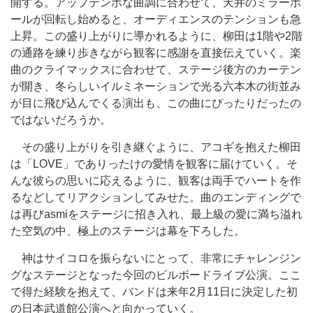
開する。アップテンポな曲調に合わせて、天井のミラーボ
ールが回転し始めると、オーディエンスのテンションも急
上昇。この盛り上がりに導かれるように、柳田は1階や2階
の通路を練り歩きながら観客に感謝を直接伝えていく。楽
曲のクライマックスに合わせて、ステージ後方のカーテン
が開き、冬らしいイルミネーションで光る六本木の街並み
が目に飛び込んでくる演出も、この曲にぴったりだったの
ではないだろうか。
その盛り上がりを引き継ぐように、アコギを抱えた柳田
は「LOVE」でありったけの愛情を観客に届けていく。そ
んな彼らの思いに応えるように、観客は両手でハートを作
るなどしてリアクションしてみせた。曲のエンディングで
は再びasmiをステージに招き入れ、最上級の愛に満ち溢れ
た空気の中、極上のステージは幕を下ろした。
神はサイコロを振らないにとって、非常にチャレンジン
グなステージとなった今回のビルボードライブ公演。ここ
で得た経験を抱えて、バンドは来年2月11日に決定した初
の日本武道館公演へと向かっていく。