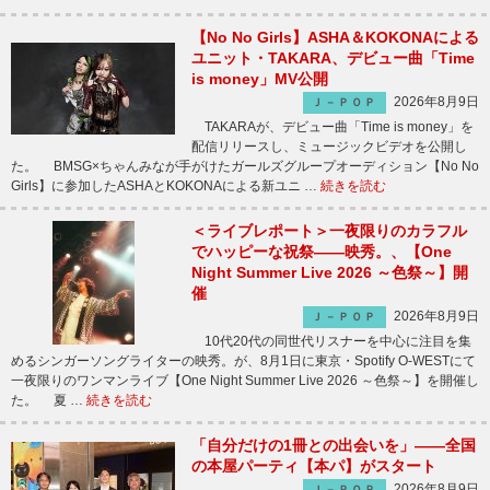
【No No Girls】ASHA＆KOKONAによる
ユニット・TAKARA、デビュー曲「Time
is money」MV公開
2026年8月9日
Ｊ－ＰＯＰ
TAKARAが、デビュー曲「Time is money」を
配信リリースし、ミュージックビデオを公開し
た。 BMSG×ちゃんみなが手がけたガールズグループオーディション【No No
Girls】に参加したASHAとKOKONAによる新ユニ …
続きを読む
＜ライブレポート＞一夜限りのカラフル
でハッピーな祝祭――映秀。、【One
Night Summer Live 2026 ～色祭～】開
催
2026年8月9日
Ｊ－ＰＯＰ
10代20代の同世代リスナーを中心に注目を集
めるシンガーソングライターの映秀。が、8月1日に東京・Spotify O-WESTにて
一夜限りのワンマンライブ【One Night Summer Live 2026 ～色祭～】を開催し
た。 夏 …
続きを読む
「自分だけの1冊との出会いを」――全国
の本屋パーティ【本パ】がスタート
2026年8月9日
Ｊ－ＰＯＰ