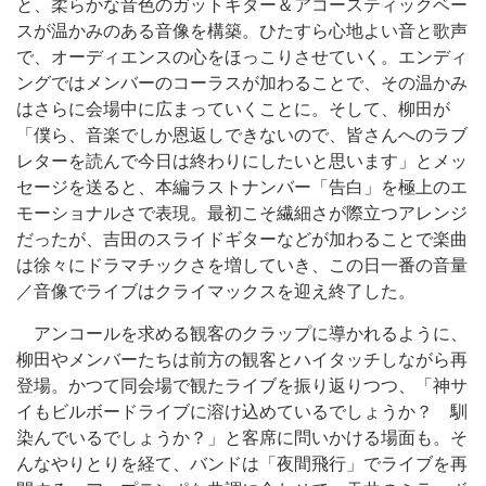
と、柔らかな音色のガットギター＆アコースティックベー
スが温かみのある音像を構築。ひたすら心地よい音と歌声
で、オーディエンスの心をほっこりさせていく。エンディ
ングではメンバーのコーラスが加わることで、その温かみ
はさらに会場中に広まっていくことに。そして、柳田が
「僕ら、音楽でしか恩返しできないので、皆さんへのラブ
レターを読んで今日は終わりにしたいと思います」とメッ
セージを送ると、本編ラストナンバー「告白」を極上のエ
モーショナルさで表現。最初こそ繊細さが際立つアレンジ
だったが、吉田のスライドギターなどが加わることで楽曲
は徐々にドラマチックさを増していき、この日一番の音量
／音像でライブはクライマックスを迎え終了した。
アンコールを求める観客のクラップに導かれるように、
柳田やメンバーたちは前方の観客とハイタッチしながら再
登場。かつて同会場で観たライブを振り返りつつ、「神サ
イもビルボードライブに溶け込めているでしょうか？ 馴
染んでいるでしょうか？」と客席に問いかける場面も。そ
んなやりとりを経て、バンドは「夜間飛行」でライブを再