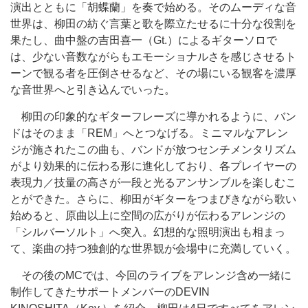
演出とともに「胡蝶蘭」を奏で始める。そのムーディな音
世界は、柳田の紡ぐ言葉と歌を際立たせるに十分な役割を
果たし、曲中盤の吉田喜一（Gt.）によるギターソロで
は、少ない音数ながらもエモーショナルさを感じさせるト
ーンで観る者を圧倒させるなど、その場にいる観客を濃厚
な音世界へと引き込んでいった。
柳田の印象的なギターフレーズに導かれるように、バン
ドはそのまま「REM」へとつなげる。ミニマルなアレン
ジが施されたこの曲も、バンドが放つセンチメンタリズム
がより効果的に伝わる形に進化しており、各プレイヤーの
表現力／技量の高さが一段と光るアンサンブルを楽しむこ
とができた。さらに、柳田がギターをつまびきながら歌い
始めると、原曲以上に空間の広がりが伝わるアレンジの
「シルバーソルト」へ突入。幻想的な照明演出も相まっ
て、楽曲の持つ独創的な世界観が会場中に充満していく。
その後のMCでは、今回のライブをアレンジ含め一緒に
制作してきたサポートメンバーのDEVIN