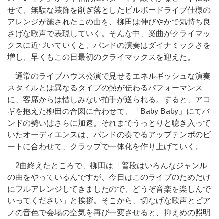
せて、無駄な装飾を削ぎ落としたビルボードライブ仕様の
アレンジが施されたこの曲を、柳田は伸びやかで気持ち良
さげな歌声で表現していく。そんな中、楽曲がクライマッ
クスに近づいていくと、バンドの演奏はダイナミックさを
増し、早くもこの日最初のクライマックスを迎えた。
通常のライブハウス公演で見せるエネルギッシュな演奏
スタイルとは異なるタイプの熱が伝わるパフォーマンス
に、客席からは惜しみない拍手が送られる。すると、アコ
ギを抱えた柳田の合図に合わせて、「Baby Baby」にてバ
ンドの勢いはさらに加速。それまでうっとりと聴き入って
いたオーディエンスは、バンドの奏でるアップテンポのビ
ートに合わせて、クラップで一体化を作り上げていく。
2曲終えたところで、柳田は「普段はいろんなジャンル
の曲をやっているんですが、今日はこのライブのためだけ
にフルアレンジしてきましたので、どうぞ音楽を楽しんで
いってください」と挨拶。そこから、切なげな歌声とピア
ノの音色で会場の空気を再び一変させると、抑えめの照明