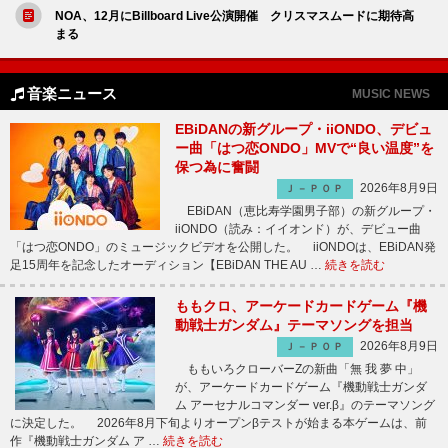
NOA、12月にBillboard Live公演開催 クリスマスムードに期待高
まる
音楽ニュース
MUSIC NEWS
EBiDANの新グループ・iiONDO、デビュ
ー曲「はつ恋ONDO」MVで“良い温度”を
保つ為に奮闘
2026年8月9日
Ｊ－ＰＯＰ
EBiDAN（恵比寿学園男子部）の新グループ・
iiONDO（読み：イイオンド）が、デビュー曲
「はつ恋ONDO」のミュージックビデオを公開した。 iiONDOは、EBiDAN発
足15周年を記念したオーディション【EBiDAN THE AU …
続きを読む
ももクロ、アーケードカードゲーム『機
動戦士ガンダム』テーマソングを担当
2026年8月9日
Ｊ－ＰＯＰ
ももいろクローバーZの新曲「無 我 夢 中」
が、アーケードカードゲーム『機動戦士ガンダ
ム アーセナルコマンダー ver.β』のテーマソング
に決定した。 2026年8月下旬よりオープンβテストが始まる本ゲームは、前
作『機動戦士ガンダム ア …
続きを読む