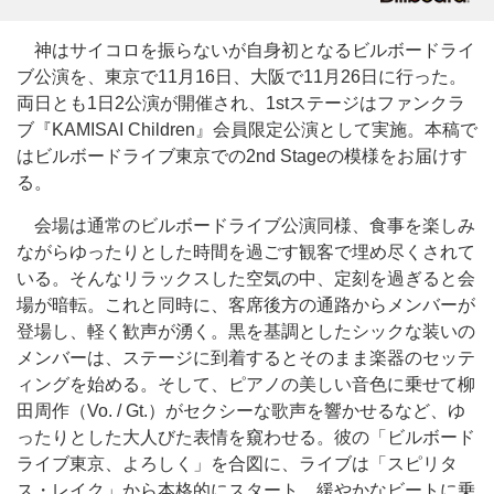
神はサイコロを振らないが自身初となるビルボードライ
ブ公演を、東京で11月16日、大阪で11月26日に行った。
両日とも1日2公演が開催され、1stステージはファンクラ
ブ『KAMISAI Children』会員限定公演として実施。本稿で
はビルボードライブ東京での2nd Stageの模様をお届けす
る。
会場は通常のビルボードライブ公演同様、食事を楽しみ
ながらゆったりとした時間を過ごす観客で埋め尽くされて
いる。そんなリラックスした空気の中、定刻を過ぎると会
場が暗転。これと同時に、客席後方の通路からメンバーが
登場し、軽く歓声が湧く。黒を基調としたシックな装いの
メンバーは、ステージに到着するとそのまま楽器のセッテ
ィングを始める。そして、ピアノの美しい音色に乗せて柳
田周作（Vo. / Gt.）がセクシーな歌声を響かせるなど、ゆ
ったりとした大人びた表情を窺わせる。彼の「ビルボード
ライブ東京、よろしく」を合図に、ライブは「スピリタ
ス・レイク」から本格的にスタート。緩やかなビートに乗