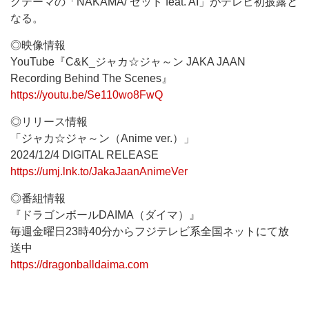
グテーマの「NAKAMA/ ゼッド feat. AI」がテレビ初披露と
なる。
◎映像情報
YouTube『C&K_ジャカ☆ジャ～ン JAKA JAAN
Recording Behind The Scenes』
https://youtu.be/Se110wo8FwQ
◎リリース情報
「ジャカ☆ジャ～ン（Anime ver.）」
2024/12/4 DIGITAL RELEASE
https://umj.lnk.to/JakaJaanAnimeVer
◎番組情報
『ドラゴンボールDAIMA（ダイマ）』
毎週金曜日23時40分からフジテレビ系全国ネットにて放
送中
https://dragonballdaima.com