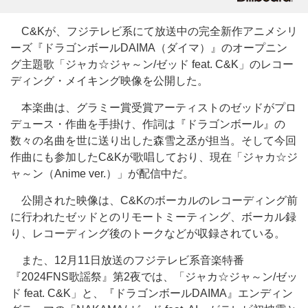
C&Kが、フジテレビ系にて放送中の完全新作アニメシリ
ーズ『ドラゴンボールDAIMA（ダイマ）』のオープニン
グ主題歌「ジャカ☆ジャ～ン/ゼッド feat. C&K」のレコー
ディング・メイキング映像を公開した。
本楽曲は、グラミー賞受賞アーティストのゼッドがプロ
デュース・作曲を手掛け、作詞は『ドラゴンボール』の
数々の名曲を世に送り出した森雪之丞が担当。そして今回
作曲にも参加したC&Kが歌唱しており、現在「ジャカ☆ジ
ャ～ン（Anime ver.）」が配信中だ。
公開された映像は、C&Kのボーカルのレコーディング前
に行われたゼッドとのリモートミーティング、ボーカル録
り、レコーディング後のトークなどが収録されている。
また、12月11日放送のフジテレビ系音楽特番
『2024FNS歌謡祭』第2夜では、「ジャカ☆ジャ～ン/ゼッ
ド feat. C&K」と、『ドラゴンボールDAIMA』エンディン