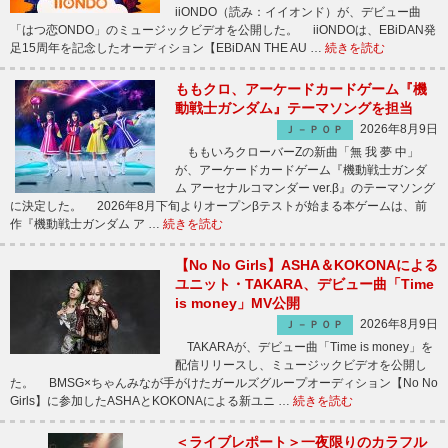
iiONDO（読み：イイオンド）が、デビュー曲
「はつ恋ONDO」のミュージックビデオを公開した。 iiONDOは、EBiDAN発
足15周年を記念したオーディション【EBiDAN THE AU …
続きを読む
ももクロ、アーケードカードゲーム『機
動戦士ガンダム』テーマソングを担当
2026年8月9日
Ｊ－ＰＯＰ
ももいろクローバーZの新曲「無 我 夢 中」
が、アーケードカードゲーム『機動戦士ガンダ
ム アーセナルコマンダー ver.β』のテーマソング
に決定した。 2026年8月下旬よりオープンβテストが始まる本ゲームは、前
作『機動戦士ガンダム ア …
続きを読む
【No No Girls】ASHA＆KOKONAによる
ユニット・TAKARA、デビュー曲「Time
is money」MV公開
2026年8月9日
Ｊ－ＰＯＰ
TAKARAが、デビュー曲「Time is money」を
配信リリースし、ミュージックビデオを公開し
た。 BMSG×ちゃんみなが手がけたガールズグループオーディション【No No
Girls】に参加したASHAとKOKONAによる新ユニ …
続きを読む
＜ライブレポート＞一夜限りのカラフル