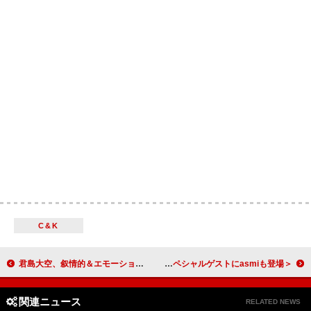
C&K
君島大空、叙情的＆エモーショナルな新曲「Lover」配信リリース
＜ライブレポート＞神はサイコロを振らない、特別なアレンジで届けた初ビルボードライブ公演――スペシャルゲストにasmiも登場
関連ニュース
RELATED NEWS