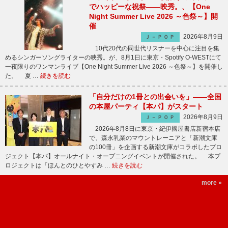
でハッピーな祝祭――映秀。、【One
Night Summer Live 2026 ～色祭～】開
催
2026年8月9日
Ｊ－ＰＯＰ
10代20代の同世代リスナーを中心に注目を集
めるシンガーソングライターの映秀。が、8月1日に東京・Spotify O-WESTにて
一夜限りのワンマンライブ【One Night Summer Live 2026 ～色祭～】を開催し
た。 夏 …
続きを読む
「自分だけの1冊との出会いを」――全国
の本屋パーティ【本パ】がスタート
2026年8月9日
Ｊ－ＰＯＰ
2026年8月8日に東京・紀伊國屋書店新宿本店
で、森永乳業のマウントレーニアと「新潮文庫
の100冊」を企画する新潮文庫がコラボしたプロ
ジェクト【本パ】オールナイト・オープニングイベントが開催された。 本プ
ロジェクトは「ほんとのひとやすみ …
続きを読む
more »