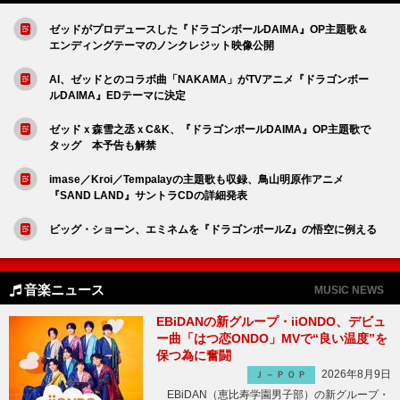
ゼッドがプロデュースした『ドラゴンボールDAIMA』OP主題歌＆
エンディングテーマのノンクレジット映像公開
AI、ゼッドとのコラボ曲「NAKAMA」がTVアニメ『ドラゴンボー
ルDAIMA』EDテーマに決定
ゼッドｘ森雪之丞ｘC&K、『ドラゴンボールDAIMA』OP主題歌で
タッグ 本予告も解禁
imase／Kroi／Tempalayの主題歌も収録、鳥山明原作アニメ
『SAND LAND』サントラCDの詳細発表
ビッグ・ショーン、エミネムを『ドラゴンボールZ』の悟空に例える
音楽ニュース
MUSIC NEWS
EBiDANの新グループ・iiONDO、デビュ
ー曲「はつ恋ONDO」MVで“良い温度”を
保つ為に奮闘
2026年8月9日
Ｊ－ＰＯＰ
EBiDAN（恵比寿学園男子部）の新グループ・