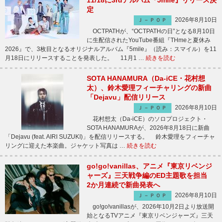
11/18に3rdアルバム『5mile』リリース決
定
2026年8月10日
Ｊ－ＰＯＰ
OCTPATHが、“OCTPATHの日”となる8月10日
に生配信されたYouTube番組『THmeと夏休み
2026』で、3枚目となるオリジナルアルバム『5mile』（読み：スマイル）を11
月18日にリリースすることを発表した。 11月1 …
続きを読む
SOTA HANAMURA（Da-iCE・花村想
太）、鈴木愛理フィーチャリングの新曲
「Dejavu」配信リリース
2026年8月10日
Ｊ－ＰＯＰ
花村想太（Da-iCE）のソロプロジェクト・
SOTA HANAMURAが、2026年8月18日に新曲
「Dejavu (feat. AIRI SUZUKI)」を配信リリースする。 鈴木愛理をフィーチャ
リングに迎えた本楽曲。ジャケット写真は …
続きを読む
go!go!vanillas、アニメ『東京リベンジ
ャーズ』三天戦争編のED主題歌を担当
2か月連続で新曲発表へ
2026年8月10日
Ｊ－ＰＯＰ
go!go!vanillasが、2026年10月2日より放送開
始となるTVアニメ『東京リベンジャーズ』三天