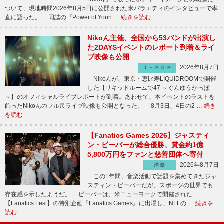
ついて、現地時間2026年8月5日に公開された米バラエティのインタビューで率
直に語った。 同誌の『Power of Youn …
続きを読む
Nikoん主催、全国から53バンドが出演し
た2DAYSイベントのレポート到着＆ライ
ブ映像も公開
2026年8月7日
Ｊ－ＰＯＰ
Nikoんが、東京・恵比寿LIQUIDROOMで開催
した【リキッドルームで47 ～ぐんゆうかっぽ
～】のオフィシャルライブレポートが到着。あわせて、本イベントのラストを
飾ったNikoんのフル尺ライブ映像も公開となった。 8月3日、4日の2 …
続き
を読む
【Fanatics Games 2026】ジャスティ
ン・ビーバーが総合優勝、賞金約1億
5,800万円をファンと慈善団体へ寄付
2026年8月7日
洋楽
この1年間、音楽活動で話題を集めてきたジャ
スティン・ビーバーだが、スポーツの世界でも
存在感を示したようだ。 ビーバーは、米ニューヨークで開催された
【Fanatics Fest】の特別企画『Fanatics Games』に出場し、NFLの …
続きを
読む