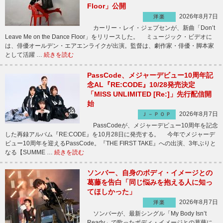
Floor」公開
2026年8月7日
洋楽
カーリー・レイ・ジェプセンが、新曲「Don’t
Leave Me on the Dance Floor」をリリースした。 ミュージック・ビデオに
は、俳優オールデン・エアエンライクが出演。監督は、劇作家・俳優・脚本家
として活躍 …
続きを読む
PassCode、メジャーデビュー10周年記
念AL『RE:CODE』10/28発売決定
「MISS UNLIMITED [Re:]」先行配信開
始
2026年8月7日
Ｊ－ＰＯＰ
PassCodeが、メジャーデビュー10周年を記念
した再録アルバム『RE:CODE』を10月28日に発売する。 今年でメジャーデ
ビュー10周年を迎えるPassCode。『THE FIRST TAKE』への出演、3年ぶりと
なる【SUMME …
続きを読む
ソンバー、自身のボディ・イメージとの
葛藤を告白「同じ悩みを抱える人に知っ
てほしかった」
2026年8月7日
洋楽
ソンバーが、最新シングル「My Body Isn’t
Ready」で歌ったボディ・イメージとの葛藤に