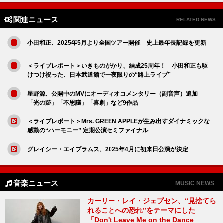
関連ニュース
RELATED NEWS
小田和正、2025年5月より全国ツアー開催 史上最年長記録を更新
＜ライブレポート＞いきものがかり、結成25周年！ 小田和正も駆
けつけ祝った、日本武道館で一夜限りの“路上ライブ”
星野源、公開中のMVにオーディオコメンタリー（副音声）追加
「光の跡」「不思議」「喜劇」など9作品
＜ライブレポート＞Mrs. GREEN APPLEが生み出すダイナミックな
感動の“ハーモニー” 定期公演セミファイナル
グレイシー・エイブラムス、2025年4月に初来日公演が決定
音楽ニュース
MUSIC NEWS
カーリー・レイ・ジェプセン、“見捨てら
れることへの恐れ”をテーマにした
「Don't Leave Me on the Dance