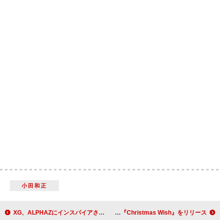
小田和正
XG、ALPHAZにインスパイアされた北米ツアーを振り返る
平井 大、12/11にEP『Christmas Wish』をリリース