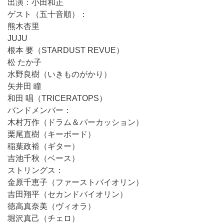
出演：小田和正
ゲスト（五十音順）：
熊木杏里
JUJU
根本 要（STARDUST REVUE）
松 たか子
水野良樹（いきものがかり）
矢井田 瞳
和田 唱（TRICERATOPS）
バンドメンバー：
木村万作（ドラム＆パーカッション）
栗尾直樹（キーボード）
稲葉政裕（ギター）
吉池千秋（ベース）
ストリングス：
金原千恵子（ファーストバイオリン）
吉田翔平（セカンドバイオリン）
徳高真奈美（ヴィオラ）
堀沢真己（チェロ）