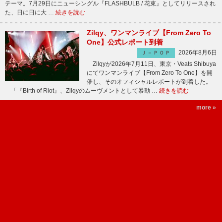
テーマ。7月29日にニューシングル『FLASHBULB / 花束』としてリリースされ
た、日に日に大 …
続きを読む
Zilqy、ワンマンライブ【From Zero To
One】公式レポート到着
2026年8月6日
Ｊ－ＰＯＰ
Zilqyが2026年7月11日、東京・Veats Shibuya
にてワンマンライブ【From Zero To One】を開
催し、そのオフィシャルレポートが到着した。
「『Birth of Riot』、Zilqyのムーヴメントとして暴動 …
続きを読む
more »