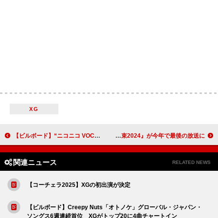
XG
【ビルボード】“ニコニコ VOCALOID SONGS TOP20”、柊マグネタイト「テトリス」4週連続首位に DECO*27「モニタリング」ポインドほぼ倍増で僅差の2位
小田和正『クリスマスの約束2024』が今年で最後の放送に
関連ニュース
RELATED NEWS
【コーチェラ2025】XGの初出演が決定
【ビルボード】Creepy Nuts「オトノケ」グローバル・ジャパン・
ソングス6週連続首位 XGがトップ20に4曲チャートイン