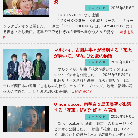
姿
2026年8月6日
Ｊ－ＰＯＰ
FRUITS ZIPPERが、新曲
「1,2,3,FOOOOUR」を配信リリースし、ミュー
ジックビデオを公開した。 新曲「1,2,3,FOOOOUR」は、GRe4N BOYZによ
る書き下ろし楽曲。電車の中でそれぞれの未来へ向かう人々の姿を …
続きを読
む
マルシィ、古園井寧々が出演する「花火
が瞬いて」MVはひと夏の物語
2026年8月6日
Ｊ－ＰＯＰ
マルシィが、新曲「花火が瞬いて」のミュー
ジックビデオを公開した。 2026年7月29日に
配信リリースされた新曲「花火が瞬いて」は、
テレビ西日本の番組『じもちゃんねる』のタイアップソング。地元・福岡の花
火大会で過ごしたひと夏の思い出を描い …
続きを読む
Omoinotake、南琴奈＆黒田昊夢が出演
する「花束」MVで“好き”を表現
2026年8月6日
Ｊ－ＰＯＰ
Omoinotakeが、新曲「花束」のミュージック
ビデオを公開した。 新曲「花束」は、TVアニ
メ『花ざかりの君たちへ』第2期のエンディング