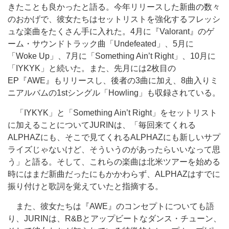
きたことも良かったと語る。今年リリースした新曲の数々
のおかげで、彼女たちはセットリストを強化するフレッシ
ュな楽曲をたくさん手に入れた。4月に『Valorant』のゲ
ーム・サウンドトラック曲「Undefeated」、5月に
「Woke Up」、7月に「Something Ain’t Right」、10月に
「IYKYK」と続いた。また、先月には2枚目の
EP『AWE』もリリースし、後者の3曲に加え、8曲入りミ
ニアルバムの1stシングル「Howling」も収録されている。
「IYKYK」と「Something Ain’t Right」をセットリスト
に加えることについてJURINは、「毎回来てくれる
ALPHAZにも、そこで見てくれるALPHAZにも新しいサプ
ライズじゃないけど、そういうのがあったらいいなって思
う」と語る。そして、これらの楽曲は北米ツアーを始める
時にはまだ新曲だったにもかかわらず、ALPHAZはすでに
振り付けと歌詞を覚えていたと指摘する。
また、彼女たちは『AWE』のコンセプトについても語
り、JURINは、R&Bとアップビートなダンス・チューン、