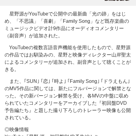
星野源がYouTubeで公開中の最新曲「光の跡」をはじ
め、「不思議」「喜劇」「Family Song」など既存楽曲の
ミュージックビデオ計9作品にオーディオコメンタリー
（副音声）が追加された。
YouTubeの複数言語音声機能を使用したもので、星野源
の作品ではお馴染みの、星野と映像ディレクター山岸聖太
によるコメンタリーが追加され、副音声として聴くことが
きる。
また、｢SUN｣ ｢恋｣ ｢時よ｣ ｢Family Song｣ ｢ドラえもん｣
のMV5作品に関しては、新たにフルバージョンで解禁とな
った。その新バージョン解禁を受け、各MVの中盤に収め
られていたコメンタリーをアーカイブした『初回盤DVD
予告編たち』と題した撮り下ろしのトレーラー映像も公開
されている。
◎映像情報