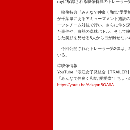
rayに収録される映像特典のトレーラー
映像特典『みんなで仲良く和気”愛愛燦
が千葉県にあるアミューズメント施設
ーツをチーム対抗で行い、さらに仲を
た事件や、白熱の卓球バトル、そして
した笑顔を見せる8人から目が離せない
今回公開されたトレーラー第2弾は、
いる。
◎映像情報
YouTube『浪江女子発組合【TRAILER
「みんなで仲良く和気”愛愛燦”！ちょ
https://youtu.be/AckqnnBOA6A