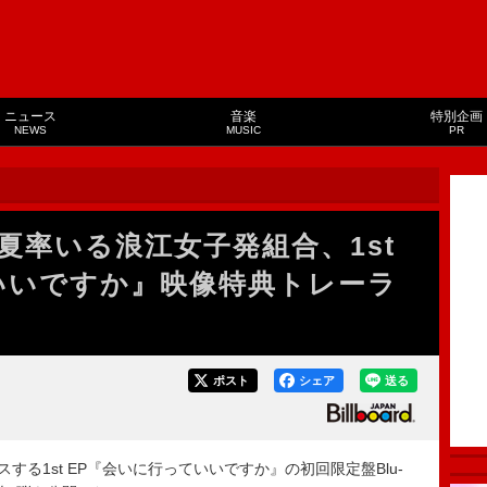
ニュース
音楽
特別企画
NEWS
MUSIC
PR
夏率いる浪江女子発組合、1st
いいですか』映像特典トレーラ
ポスト
シェア
送る
る1st EP『会いに行っていいですか』の初回限定盤Blu-