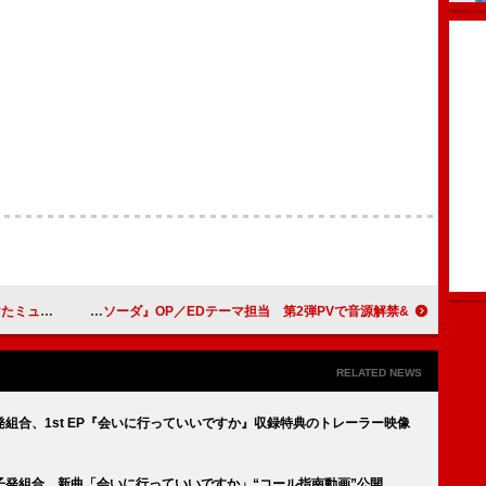
ったと明かす
&TEAM、TVアニメ『ハニーレモンソーダ』OP／EDテーマ担当 第2弾PVで音源解禁
RELATED NEWS
組合、1st EP『会いに行っていいですか』収録特典のトレーラー映像
子発組合、新曲「会いに行っていいですか」“コール指南動画”公開