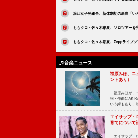
浪江女子発組合、新体制初の新曲「いろ
ももクロ・佐々木彩夏、ソロツアーを完
ももクロ・佐々木彩夏、Zeppライブツア
音楽ニュース
福原みほ、ニュ
ントあり）
福原みほが、ニュ
詞・作曲にAKIR
いう縁もあり、
エイサップ・
育てについて
エイサップ・ロ