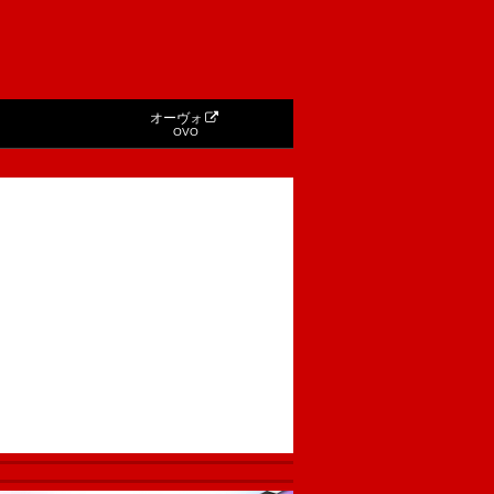
オーヴォ
OVO