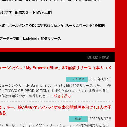
むすび」配信スタート MVも公開
遂 ポールダンスやDJに初挑戦し新たな“あーりんワールド”を展開
ーテーマ曲「Ladybird」配信リリース
MUSIC NEWS
ーシングル「My Summer Blue」8/7配信リリース（本人コメ
2026年8月7日
Ｊ－ＰＯＰ
ーシングル「My Summer Blue」を8月7日に配信リリースした。 作
A（TINYVOICE, PRODUCTION）を迎えた本作は、ともに北海道出身と
制作は終始和やかに進行したとい …
続きを読む
ロッキー、娘が初めてハイハイする未公開動画を目にし3人の子
語る
2026年8月7日
洋楽
ッキーが、『ザ・ジェイソン・リー・ショー』への約2時間にわたる出