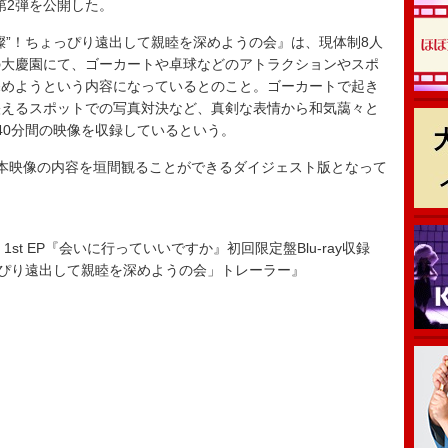
第2弾を公開した。
”！ちょっぴり遠出して親睦を深めようの会』は、現体制8人
の大慶園にて、ゴーカートや卓球などのアトラクションやスポ
深めようという内容になっているとのこと。ゴーカートで起き
映えるスポットでの写真対決など、真剣な表情から和気藹々と
40分間の映像を収録しているという。
本映像の内容を垣間観ることができるダイジェスト版となって
】1st EP『会いに行っていいですか』初回限定盤Blu-ray収録
っぴり遠出して親睦を深めようの会」トレーラー』