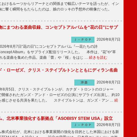
におけるルーツからリアーナとの関係まで幅広いテーマを語ったが、イン
胸に響く瞬間をもたらしたのは、娘のロッキの予想外の映像だった。
物にまつわる楽曲収録、コンセプトアルバムを“花の日”にサプ
2026年8月7日
Ｊ－ＰＯＰ
26年8月7日“花の日”にコンセプトアルバム『―花たちの詩
 Concept Album』をサプライズ配信リリースした。 本作は、“花”や“草
まれる楽曲を集めた作品。楽曲「蕾」や「桜」をはじ …
続きを読む
ド・ローゼズ、クリス・ステイプルトンとともにディラン名曲
2026年8月7日
洋楽
6年8月5日、クリス・ステイプルトンが、カナダ・トロントのロジャー
で開催されたガンズ・アンド・ローゼズの公演にサプライズ出演し、約10
を感じさせる共演を果たした。 ステイプルトンは、ガンズ・アン …
続
、北米事業強化する新拠点「ASOBISY STEM USA」設立
2026年8月7日
Ｊ－ＰＯＰ
株式会社が、北米における事業展開の強化を目的とした米国における新