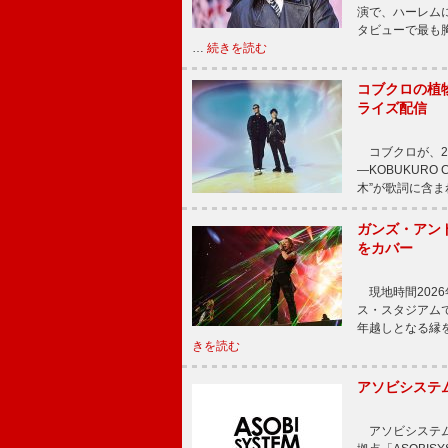
演で、ハーレム
タビューで最も
…
続きを読む
コブクロの植
ライズ配信
コブクロが、20
―KOBUKURO
木”が歌詞に含
ガンズ・アン
をカバー
現地時間202
ス・スタジアム
年越しとなる縁
きを読む
アソビシステム
アソビシステム