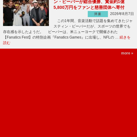
ン・ビーバーが総合優勝、賞金約1億
5,800万円をファンと慈善団体へ寄付
2026年8月7日
洋楽
この1年間、音楽活動で話題を集めてきたジャ
スティン・ビーバーだが、スポーツの世界でも
存在感を示したようだ。 ビーバーは、米ニューヨークで開催された
【Fanatics Fest】の特別企画『Fanatics Games』に出場し、NFLの …
続きを
読む
more »