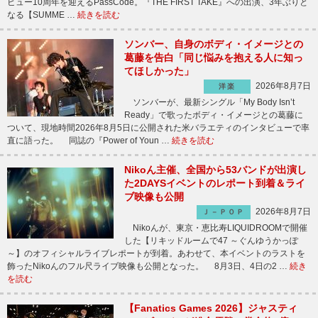
ビュー10周年を迎えるPassCode。『THE FIRST TAKE』への出演、3年ぶりと
なる【SUMME …
続きを読む
ソンバー、自身のボディ・イメージとの
葛藤を告白「同じ悩みを抱える人に知っ
てほしかった」
2026年8月7日
洋楽
ソンバーが、最新シングル「My Body Isn’t
Ready」で歌ったボディ・イメージとの葛藤に
ついて、現地時間2026年8月5日に公開された米バラエティのインタビューで率
直に語った。 同誌の『Power of Youn …
続きを読む
Nikoん主催、全国から53バンドが出演し
た2DAYSイベントのレポート到着＆ライ
ブ映像も公開
2026年8月7日
Ｊ－ＰＯＰ
Nikoんが、東京・恵比寿LIQUIDROOMで開催
した【リキッドルームで47 ～ぐんゆうかっぽ
～】のオフィシャルライブレポートが到着。あわせて、本イベントのラストを
飾ったNikoんのフル尺ライブ映像も公開となった。 8月3日、4日の2 …
続き
を読む
【Fanatics Games 2026】ジャスティ