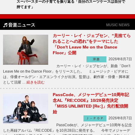
スーパースターの子育てを振り返る「自分のスーツケースは自分で
持てます」
音楽ニュース
MUSIC NEWS
カーリー・レイ・ジェプセン、“見捨てら
れることへの恐れ”をテーマにした
「Don't Leave Me on the Dance
Floor」公開
2026年8月7日
洋楽
カーリー・レイ・ジェプセンが、新曲「Don’t
Leave Me on the Dance Floor」をリリースした。 ミュージック・ビデオに
は、俳優オールデン・エアエンライクが出演。監督は、劇作家・俳優・脚本家
として活躍 …
続きを読む
PassCode、メジャーデビュー10周年記
念AL『RE:CODE』10/28発売決定
「MISS UNLIMITED [Re:]」先行配信開
始
2026年8月7日
Ｊ－ＰＯＰ
PassCodeが、メジャーデビュー10周年を記念
した再録アルバム『RE:CODE』を10月28日に発売する。 今年でメジャーデ