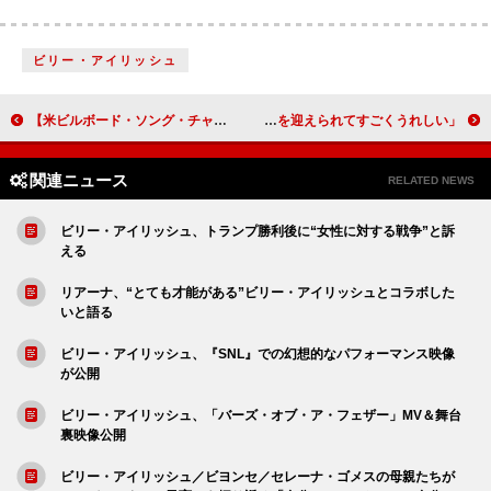
ビリー・アイリッシュ
【米ビルボード・ソング・チャート】ケンドリック・ラマーTOP5独占、「恋人たちのクリスマス」10位に浮上
King & Prince、ポップアップストアを開催 「充実した気持ちで初日を迎えられてすごくうれしい」
関連ニュース
RELATED NEWS
ビリー・アイリッシュ、トランプ勝利後に“女性に対する戦争”と訴
える
リアーナ、“とても才能がある”ビリー・アイリッシュとコラボした
いと語る
ビリー・アイリッシュ、『SNL』での幻想的なパフォーマンス映像
が公開
ビリー・アイリッシュ、「バーズ・オブ・ア・フェザー」MV＆舞台
裏映像公開
ビリー・アイリッシュ／ビヨンセ／セレーナ・ゴメスの母親たちが