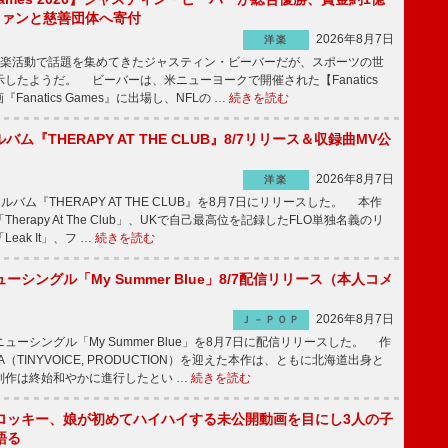
をファンと慈善団体へ寄付
2026年8月7日
洋楽
楽活動で話題を集めてきたジャスティン・ビーバーだが、スポーツの世
したようだ。 ビーバーは、米ニューヨークで開催された【Fanatics
『Fanatics Games』に出場し、NFLの …
続きを読む
ルバム『THERAPY AT THE CLUB』8/7リリース＆収録曲MV公
2026年8月7日
洋楽
ルバム『THERAPY AT THE CLUB』を8月7日にリリースした。 本作
herapy At The Club」、UKで自己最高位を記録したFLO単独名義のリ
eak It」、フ …
続きを読む
ーシングル「My Summer Blue」8/7配信リリース（本人コメ
2026年8月7日
Ｊ－ＰＯＰ
ーシングル「My Summer Blue」を8月7日に配信リリースした。 作
A（TINYVOICE, PRODUCTION）を迎えた本作は、ともに北海道出身と
制作は終始和やかに進行したとい …
続きを読む
ロッキー、娘が初めてハイハイする未公開動画を目にし3人の子
語る