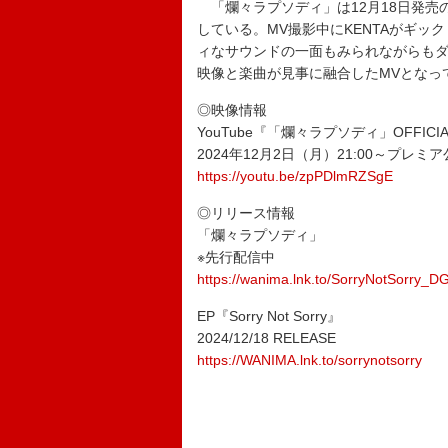
「爛々ラプソディ」は12月18日発売のニュ
している。MV撮影中にKENTAがギ
ィなサウンドの一面もみられながらもダンス
映像と楽曲が見事に融合したMVとなっ
◎映像情報
YouTube『「爛々ラプソディ」OFFICIAL
2024年12月2日（月）21:00～プレミ
https://youtu.be/zpPDlmRZSgE
◎リリース情報
「爛々ラプソディ」
※先行配信中
https://wanima.lnk.to/SorryNotSorry_D
EP『Sorry Not Sorry』
2024/12/18 RELEASE
https://WANIMA.lnk.to/sorrynotsorry