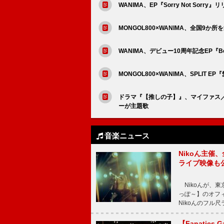
WANIMA、EP『Sorry Not Sor
MONGOL800×WANIMA、全国9か所を
WANIMA、デビュー10周年記念EP『Be
MONGOL800×WANIMA、SPLIT 
ドラマ『【推しの子】』、マイファス／ロク
ーが主題歌
音楽ニュース
Nikoん主催
ライブ映像も
Nikoんが、東
っぽ～】のオフ
Nikoんのフル
【Fanatic