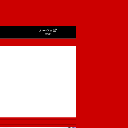
オーヴォ
OVO