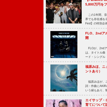
5,800万円
この1年間、音
界でも存在感を示
Fest】の特別企画
FLO、2ndア
開
FLOが、2ndア
は、タイトル曲「T
ード・シングル「L
福原みほ、ニュ
ントあり）
福原みほが、ニュ
詞・作曲にAKIR
いう縁もあり、
エイサップ・
育てについて