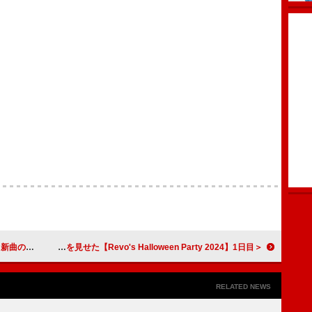
ヒントか
＜ライブレポート＞Revo、“サンホラの沼”へ誘う圧巻のパフォーマンスを見せた【Revo's Halloween Party 2024】1日目
RELATED NEWS