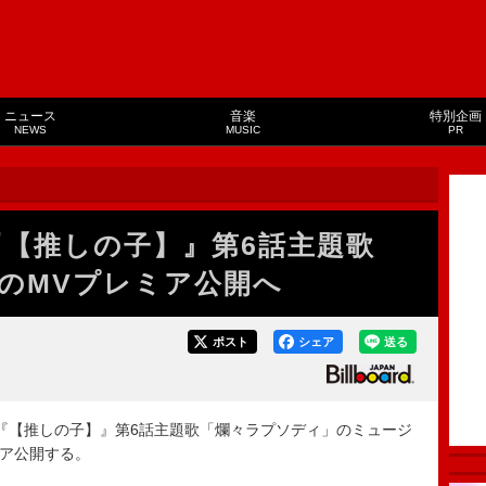
ニュース
音楽
特別企画
NEWS
MUSIC
PR
『【推しの子】』第6話主題歌
のMVプレミア公開へ
ポスト
シェア
送る
alドラマ『【推しの子】』第6話主題歌「爛々ラプソディ」のミュージ
ミア公開する。