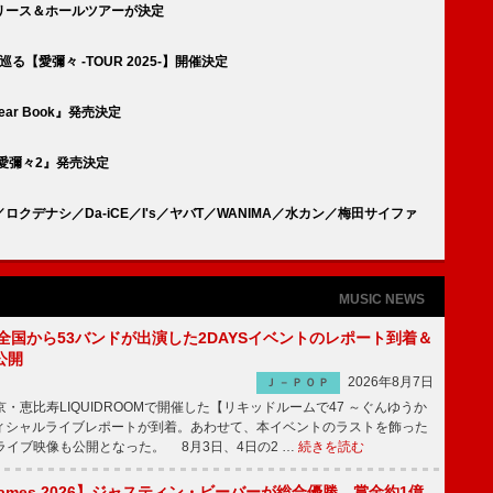
ry』リリース＆ホールツアーが決定
巡る【愛彌々 -TOUR 2025-】開催決定
ar Book』発売決定
EP『愛彌々2』発売決定
デナシ／Da-iCE／I's／ヤバT／WANIMA／水カン／梅田サイファ
MUSIC NEWS
、全国から53バンドが出演した2DAYSイベントのレポート到着＆
公開
2026年8月7日
Ｊ－ＰＯＰ
京・恵比寿LIQUIDROOMで開催した【リキッドルームで47 ～ぐんゆうか
ィシャルライブレポートが到着。あわせて、本イベントのラストを飾った
尺ライブ映像も公開となった。 8月3日、4日の2 …
続きを読む
s Games 2026】ジャスティン・ビーバーが総合優勝、賞金約1億