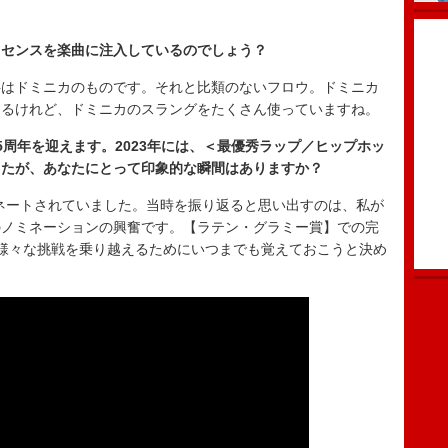
ッセンスを楽曲に注入しているのでしょう？
半はドミニカのものです。それと比類のないフロウ。ドミニカ
よるけれど、ドミニカのスラングをたくさん使っていますね。
5周年を迎えます。2023年には、＜最優秀ラップ／ヒップホッ
したが、あなたにとって印象的な瞬間はありますか？
でノミネートされていました。当時を振り返ると思い出すのは、私が
のノミネーションの興奮です。【ラテン・グラミー賞】での完
様々な挑戦を乗り越えるためにいつまでも覚えておこうと決め