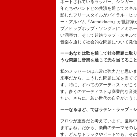
ネートされているラッパー、シンガー、
年たちやバンドとの共演を通じてスキ
影したフリースタイルがバイラル・ヒッ
ー・アルバム『Autodidacta』が
プ／ヒップホップ・ソング＞にノミネ
い洞察力、そして超絶ラップ・スキル
音楽を通じて社会的な問題について発
ーーあなたは歌を通して社会問題に取
うな問題に音楽を通じて光を当てるこ
私のメッセージは非常に強力だと思い
来事だから。こうした問題に光を当て
す。特に、すべてのアーティストがこ
す。多くのアーティストは商業的な音
たい。さらに、若い世代の自分がこう
ーーなるほど、ではラテン・ラップ・
フロウが重要だと考えています。世界
ますよね。だから、楽曲のテーマその
す。どんなトラックやビートでも、そ