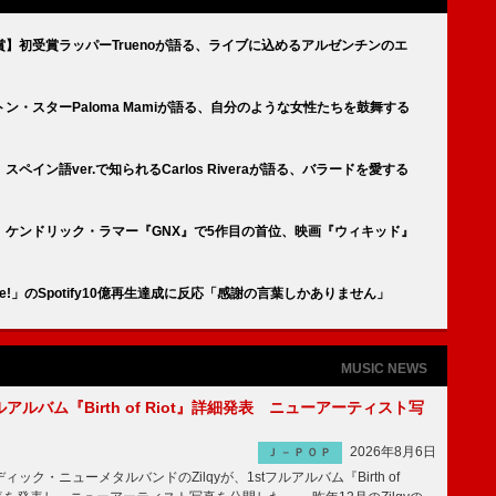
】初受賞ラッパーTruenoが語る、ライブに込めるアルゼンチンのエ
・スターPaloma Mamiが語る、自分のような女性たちを鼓舞する
イン語ver.で知られるCarlos Riveraが語る、バラードを愛する
ケンドリック・ラマー『GNX』で5作目の首位、映画『ウィキッド』
abe!」のSpotify10億再生達成に反応「感謝の言葉しかありません」
MUSIC NEWS
tフルアルバム『Birth of Riot』詳細発表 ニューアーティスト写
2026年8月6日
Ｊ－ＰＯＰ
ク・ニューメタルバンドのZilqyが、1stフルアルバム『Birth of