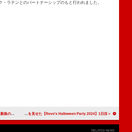
ク・ラテンとのパートナーシップのもと行われました。
ヒントか
＜ライブレポート＞Revo、“サンホラの沼”へ誘う圧巻のパフォーマンスを見せた【Revo's Halloween Party 2024】1日目
RELATED NEWS