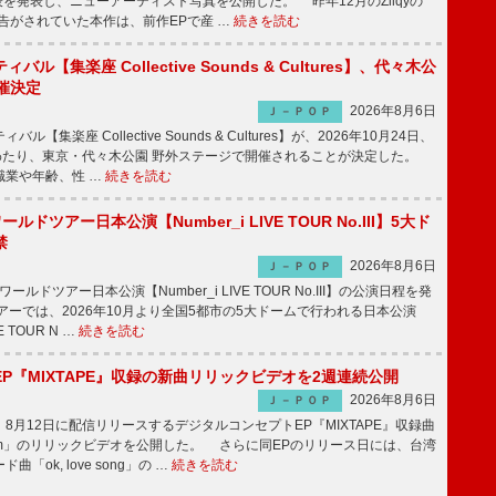
発表を発表し、ニューアーティスト写真を公開した。 昨年12月のZilqyの
予告がされていた本作は、前作EPで産 …
続きを読む
ル【集楽座 Collective Sounds & Cultures】、代々木公
催決定
2026年8月6日
Ｊ－ＰＯＰ
【集楽座 Collective Sounds & Cultures】が、2026年10月24日、
にわたり、東京・代々木公園 野外ステージで開催されることが決定した。
職業や年齢、性 …
続きを読む
ワールドツアー日本公演【Number_i LIVE TOUR No.III】5大ド
禁
2026年8月6日
Ｊ－ＰＯＰ
ワールドツアー日本公演【Number_i LIVE TOUR No.III】の公演日程を発
ーでは、2026年10月より全国5都市の5大ドームで行われる日本公演
VE TOUR N …
続きを読む
P『MIXTAPE』収録の新曲リリックビデオを2週連続公開
2026年8月6日
Ｊ－ＰＯＰ
月12日に配信リリースするデジタルコンセプトEP『MIXTAPE』収録曲
t plum」のリリックビデオを公開した。 さらに同EPのリリース日には、台湾
「ok, love song」の …
続きを読む