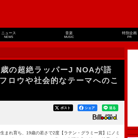
ニュース
音楽
特別企画
NEWS
MUSIC
PR
歳の超絶ラッパーJ NOAが語
フロウや社会的なテーマへのこ
ポスト
シェア
送る
まれ育ち、19歳の若さで2度【ラテン・グラミー賞】にノミ