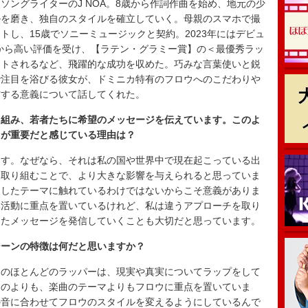
ソングライターのJ NOA。8歳から作詞作曲を始め、地元の少
ルを磨き、独自のスタイルを確立していく。母親のスマホで撮
トし、15歳でソニーミュージックと契約。2023年にはデビュ
批評家から高い評価を受け、【ラテン・グラミー賞】の＜最優秀ラッ
ートされるなど、飛躍的な成功を収めた。巧みな言葉使いと鋭
で注目を浴びる彼女が、ドミニカ特有のフロウへのこだわりや
信する意義について話してくれた。
り組み、若者たちに希望のメッセージを伝えています。このよ
とが重要だと感じている理由は？
ます。なぜなら、それは私の国や世界中で現在起こっている出
て取り組むことで、より大きな影響を与えられると思っていま
うしたテーマに触れているわけではないからこそ意義がありま
楽活動に重点を置いているけれど、私は違うアプローチを取り
したメッセージを発信していくことも大切だと思っています。
シーンの特徴は何だと思いますか？
中のほとんどのラッパーは、現実や真実についてラップをして
ものよりも、楽曲のテーマよりもフロウに重点を置いていま
の音に合わせてフロウのスタイルを変えるようにしているんで