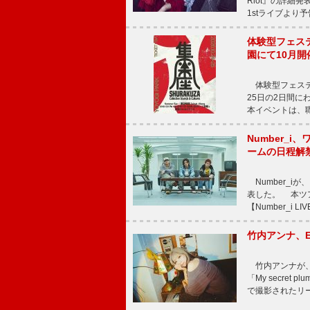
Riot』の詳細
1stライブより
体験型フェスティバ
園にて10月開
体験型フェスティバル
25日の2日間
本イベントは、
Number_i、
ームの日程解
Number_iが、
表した。 本ツア
【Number_i LI
竹内アンナ、E
竹内アンナが、8
「My secre
で撮影されたリード曲