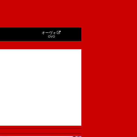
オーヴォ
OVO