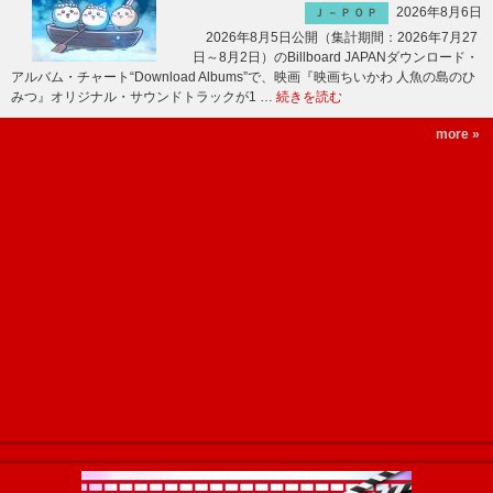
2026年8月6日
Ｊ－ＰＯＰ
2026年8月5日公開（集計期間：2026年7月27
日～8月2日）のBillboard JAPANダウンロード・
アルバム・チャート“Download Albums”で、映画『映画ちいかわ 人魚の島のひ
みつ』オリジナル・サウンドトラックが1 …
続きを読む
more »