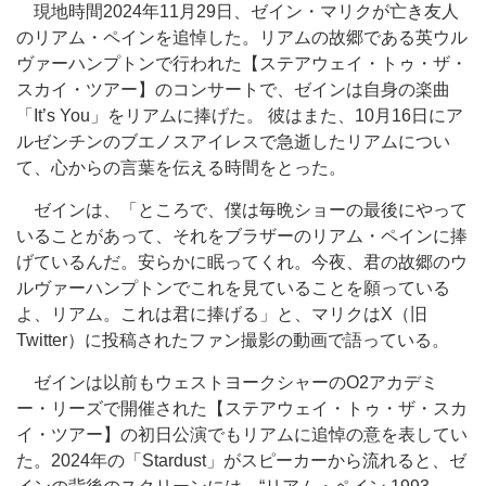
現地時間2024年11月29日、ゼイン・マリクが亡き友人
のリアム・ペインを追悼した。リアムの故郷である英ウル
ヴァーハンプトンで行われた【ステアウェイ・トゥ・ザ・
スカイ・ツアー】のコンサートで、ゼインは自身の楽曲
「It’s You」をリアムに捧げた。 彼はまた、10月16日にア
ルゼンチンのブエノスアイレスで急逝したリアムについ
て、心からの言葉を伝える時間をとった。
ゼインは、「ところで、僕は毎晩ショーの最後にやって
いることがあって、それをブラザーのリアム・ペインに捧
げているんだ。安らかに眠ってくれ。今夜、君の故郷のウ
ルヴァーハンプトンでこれを見ていることを願っている
よ、リアム。これは君に捧げる」と、マリクはX（旧
Twitter）に投稿されたファン撮影の動画で語っている。
ゼインは以前もウェストヨークシャーのO2アカデミ
ー・リーズで開催された【ステアウェイ・トゥ・ザ・スカ
イ・ツアー】の初日公演でもリアムに追悼の意を表してい
た。2024年の「Stardust」がスピーカーから流れると、ゼ