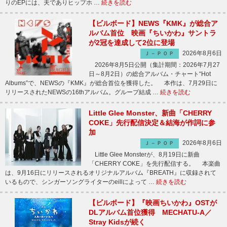
りのEPには、夫でありヒップホ …
続きを読む
【ビルボード】NEWS『KMK』が総合ア
ルバム首位 映画『ちいかわ』サントラ
が2冠を達成して2位に登場
2026年8月6日
Ｊ－ＰＯＰ
2026年8月5日公開（集計期間：2026年7月27
日～8月2日）の総合アルバム・チャート“Hot
Albums”で、NEWSの『KMK』が総合首位を獲得した。 本作は、7月29日に
リリースされたNEWSの16thアルバム。グループ結成 …
続きを読む
Little Glee Monster、新曲「CHERRY
COKE」先行配信決定＆結海が作詞に参
加
2026年8月6日
Ｊ－ＰＯＰ
Little Glee Monsterが、8月19日に新曲
「CHERRY COKE」を先行配信する。 本楽曲
は、9月16日にリリースされるオリジナルアルバム『BREATH』に収録されて
いるもので、シンガーソングライターのeillによって …
続きを読む
【ビルボード】『映画ちいかわ』OSTが
DLアルバム首位獲得 MECHATU-A／
Stray Kidsが続く