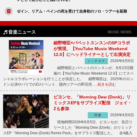
ゼイン、リアム・ペインの死を受けて自身初のソロ・ツアーを延期
音楽ニュース
MUSIC NEWS
細野晴臣×パペットスンスンのSPコラボ
が実現、【YouTube Music Weekend
12.0】にヘッドライナーとして出演決定
2026年8月6日
Ｊ－ＰＯＰ
細野晴臣とパペットのスンスンが、8月23日開
催の【YouTube Music Weekend 12.0】にてスペ
シャルコラボレーションを行うことが決定した。 細野晴臣は、2025年のロン
ドン公演やパリでのDJイベント、国内ツアーの即完売 …
続きを読む
ビヨンセ、「Morning Dew (Donk)」リ
ミックスEPをサプライズ配信 ジェイ・
Zも参加
2026年8月6日
洋楽
現地時間2026年8月5日、ビヨンセが、先日リ
リースした「Morning Dew (Donk)」のリミック
スEP『Morning Dew (Donk) Remix Pack』をサプライズ配信した。 全4曲入