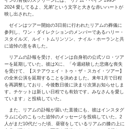
インの背後のスクリーンには、“リアム・ペイン 1993-
2024 愛してるよ、兄弟”という文字と大きな赤いハートが
映し出された。
ゼインはツアー開始の3日前に行われたリアムの葬儀に
参列し、ワン・ダイレクションのメンバーであるハリー・
スタイルズ、ルイ・トムリンソン、ナイル・ホーランと共
に追悼の意を表した。
リアムの訃報を受け、ゼインは自身初の公式ソロ・ツア
ーを延期していた。彼はXに、「今週経験した悲痛な喪失
を受けて、【ステアウェイ・トゥ・ザ・スカイ・ツアー】
の全米公演を延期することを決めました。来年1月で日程
を再調整しており、今後数日後に決まり次第お知らせしま
す。チケットは新しい日程でも有効です。みなさんを愛し
ています」と投稿していた。
また、リアムの訃報が届いた直後にも、彼はインスタグ
ラムに心のこもった追悼のメッセージを投稿していた。2
人がまだ10代だった頃、昼寝をしているリアムの膝の上に