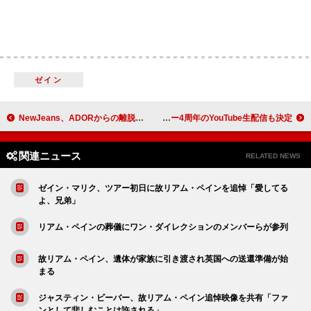
ゼイン
NewJeans、ADORからの離脱を発表
NiziU、ミセス大森元貴が手がけたバラード「AlwayS」先行配信へ デビュー4周年のYouTube生配信も決定
関連ニュース
RELATED NEWS
ゼイン・マリク、ツアー初日に故リアム・ペインを追悼「愛してる
よ、兄弟」
リアム・ペインの葬儀にワン・ダイレクションのメンバーらが参列
故リアム・ペイン、遺体が家族に引き渡され英国への送還準備が始
まる
ジャスティン・ビーバー、故リアム・ペイン追悼映像を共有「ファ
ンとして悲しむことは許される」