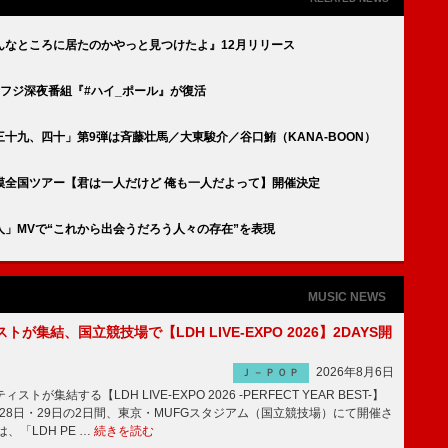
んなところに居たのかやっと見つけたよ』12月リリース
フジ深夜番組『#ハイ_ポール』が復活
十九、四十」第9弾は斉藤壮馬／大東駿介／谷口鮪（KANA-BOON）
模全国ツアー【君は一人だけど 俺も一人だよって】開催決定
」MVで“これから出会うだろう人々の存在”を表現
MUSIC NEWS
トが集結、国立競技場で【LDH LIVE-EXPO 2026】2DAYS開
2026年8月6日
Ｊ－ＰＯＰ
トが集結する【LDH LIVE-EXPO 2026 -PERFECT YEAR BEST-】
1月28日・29日の2日間、東京・MUFGスタジアム（国立競技場）にて開催さ
、「LDH PE …
続きを読む