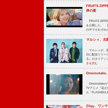
FRUITS ZI
体の姿
FRUITS ZI
を公開した。 新曲
の中でそれぞれ
マルシィ、古
マルシィが、新
日に配信リリー
る』のタイアッ
きを読む
Omoinot
Omoinota
TVアニメ『花ざ
ル『FLASHBU
Zilqy、ワン