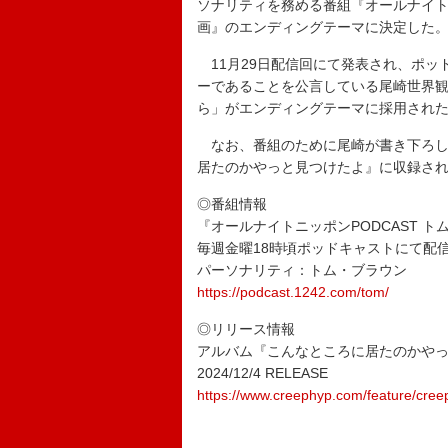
ソナリティを務める番組『オールナイトニ
画』のエンディングテーマに決定した
11月29日配信回にて発表され、ポッ
ーであることを公言している尾崎世界
ら」がエンディングテーマに採用され
なお、番組のために尾崎が書き下ろした
居たのかやっと見つけたよ』に収録さ
◎番組情報
『オールナイトニッポンPODCAST 
毎週金曜18時頃ポッドキャストにて配
パーソナリティ：トム・ブラウン
https://podcast.1242.com/tom/
◎リリース情報
アルバム『こんなところに居たのかや
2024/12/4 RELEASE
https://www.creephyp.com/feature/cre