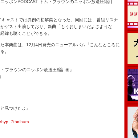
ッポンPODCAST トム・ブラウンのニッポン放送圧縮計
。
ドキャストでは異例の初解禁となった。同回には、番組リスナ
観がゲスト出演しており、新曲「もうおしまいだよさような
た経緯も聴くことができる。
本楽曲は、12月4日発売のニューアルバム『こんなところに
れる。
トム・ブラウンのニッポン放送圧縮計画』
信
っと見つけたよ』
ephyp_7thalbum