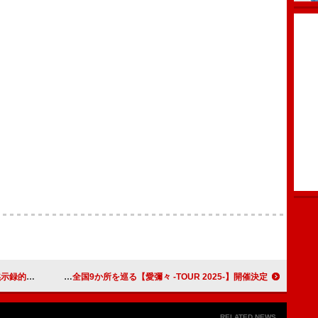
mb」MV公開
MONGOL800×WANIMA、全国9か所を巡る【愛彌々 -TOUR 2025-】開催決定
RELATED NEWS