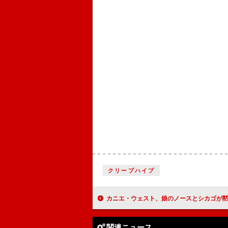
クリープハイプ
カニエ・ウェスト、娘のノースとシカゴが黙示録的な砂漠でカーチェイスする「Bo
関連ニュース