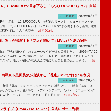
PPER、GRe4N BOYZ書き下ろし「1,2,3,FOOOOUR」MVに自然
2026年8月6日
Ｊ－ＰＯＰ
PPERが、新曲「1,2,3,FOOOOUR」を配信リリースし、ミュージックビデオ
「1,2,3,FOOOOUR」は、GRe4N BOYZによる書き下ろし楽曲。電車
の未来へ向かう人々の姿を …
続きを読む
園井寧々が出演する「花火が瞬いて」MVはひと夏の物語
2026年8月6日
Ｊ－ＰＯＰ
曲「花火が瞬いて」のミュージックビデオを公開した。 2026年7月29
スされた新曲「花火が瞬いて」は、テレビ西日本の番組『じもちゃんね
プソング。地元・福岡の花火大会で過ごしたひと夏の思い出を描い …
続
ake、南琴奈＆黒田昊夢が出演する「花束」MVで“好き”を表現
2026年8月6日
Ｊ－ＰＯＰ
keが、新曲「花束」のミュージックビデオを公開した。 新曲「花束」は、
かりの君たちへ』第2期のエンディングテーマ。7月29日にニューシング
LB / 花束』としてリリースされた、日に日に大 …
続きを読む
マンライブ【From Zero To One】公式レポート到着