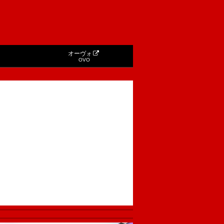
オーヴォ
OVO