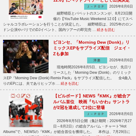
12.0】にヘッドライナーとして出演決定
2026年8月6日
Ｊ－ＰＯＰ
細野晴臣とパペットのスンスンが、8月23日開
催の【YouTube Music Weekend 12.0】にてスペ
シャルコラボレーションを行うことが決定した。 細野晴臣は、2025年のロン
ドン公演やパリでのDJイベント、国内ツアーの即完売 …
続きを読む
ビヨンセ、「Morning Dew (Donk)」リ
ミックスEPをサプライズ配信 ジェイ・
Zも参加
2026年8月6日
洋楽
現地時間2026年8月5日、ビヨンセが、先日リ
リースした「Morning Dew (Donk)」のリミック
スEP『Morning Dew (Donk) Remix Pack』をサプライズ配信した。 全4曲入
りのEPには、夫でありヒップホ …
続きを読む
【ビルボード】NEWS『KMK』が総合ア
ルバム首位 映画『ちいかわ』サントラ
が2冠を達成して2位に登場
2026年8月6日
Ｊ－ＰＯＰ
2026年8月5日公開（集計期間：2026年7月27
日～8月2日）の総合アルバム・チャート“Hot
Albums”で、NEWSの『KMK』が総合首位を獲得した。 本作は、7月29日に