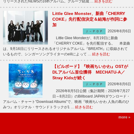
リリースされたNEWSの16thアルバム。グループ結成 …
続きを読む
Little Glee Monster、新曲「CHERRY
COKE」先行配信決定＆結海が作詞に参
加
2026年8月6日
Ｊ－ＰＯＰ
Little Glee Monsterが、8月19日に新曲
「CHERRY COKE」を先行配信する。 本楽曲
は、9月16日にリリースされるオリジナルアルバム『BREATH』に収録されて
いるもので、シンガーソングライターのeillによって …
続きを読む
【ビルボード】『映画ちいかわ』OSTが
DLアルバム首位獲得 MECHATU-A／
Stray Kidsが続く
2026年8月6日
Ｊ－ＰＯＰ
2026年8月5日公開（集計期間：2026年7月27
日～8月2日）のBillboard JAPANダウンロード・
アルバム・チャート“Download Albums”で、映画『映画ちいかわ 人魚の島のひ
みつ』オリジナル・サウンドトラックが1 …
続きを読む
more »