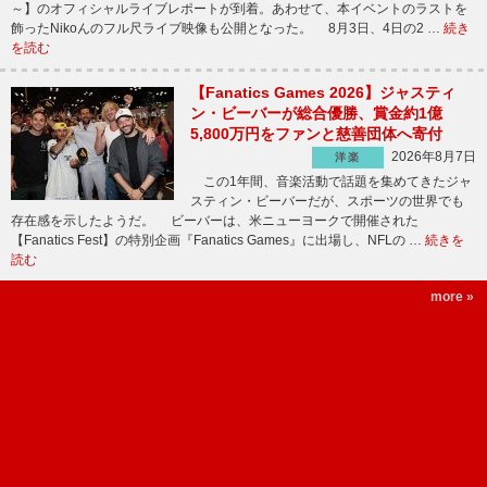
～】のオフィシャルライブレポートが到着。あわせて、本イベントのラストを
飾ったNikoんのフル尺ライブ映像も公開となった。 8月3日、4日の2 …
続き
を読む
【Fanatics Games 2026】ジャスティ
ン・ビーバーが総合優勝、賞金約1億
5,800万円をファンと慈善団体へ寄付
2026年8月7日
洋楽
この1年間、音楽活動で話題を集めてきたジャ
スティン・ビーバーだが、スポーツの世界でも
存在感を示したようだ。 ビーバーは、米ニューヨークで開催された
【Fanatics Fest】の特別企画『Fanatics Games』に出場し、NFLの …
続きを
読む
more »