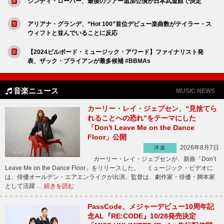
シンディ・ローパー、最後のツアー追加公演が日本武道館で決定
アリアナ・グランデ、“Hot 100”首位デビュー楽曲数がテイラー・ス
ウィフトと並んでいることに反応
【2024ビルボード・ミュージック・アワード】ファイナリスト発
表、ザック・ブライアンが最多候補 #BBMAs
音楽ニュース
MUSIC NEWS
カーリー・レイ・ジェプセン、“見捨てら
れることへの恐れ”をテーマにした
「Don't Leave Me on the Dance
Floor」公開
2026年8月7日
洋楽
カーリー・レイ・ジェプセンが、新曲「Don’t
Leave Me on the Dance Floor」をリリースした。 ミュージック・ビデオに
は、俳優オールデン・エアエンライクが出演。監督は、劇作家・俳優・脚本家
として活躍 …
続きを読む
PassCode、メジャーデビュー10周年記
念AL『RE:CODE』10/28発売決定