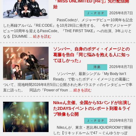
「MISS UNLIMITED [Re:]」先行配信開
始
2026年8月7日
Ｊ－ＰＯＰ
PassCodeが、メジャーデビュー10周年を記念
した再録アルバム『RE:CODE』を10月28日に発売する。 今年でメジャーデ
ビュー10周年を迎えるPassCode。『THE FIRST TAKE』への出演、3年ぶりと
なる【SUMME …
続きを読む
ソンバー、自身のボディ・イメージとの
葛藤を告白「同じ悩みを抱える人に知っ
てほしかった」
2026年8月7日
洋楽
ソンバーが、最新シングル「My Body Isn’t
Ready」で歌ったボディ・イメージとの葛藤に
ついて、現地時間2026年8月5日に公開された米バラエティのインタビューで率
直に語った。 同誌の『Power of Youn …
続きを読む
Nikoん主催、全国から53バンドが出演し
た2DAYSイベントのレポート到着＆ライ
ブ映像も公開
2026年8月7日
Ｊ－ＰＯＰ
Nikoんが、東京・恵比寿LIQUIDROOMで開催
した【リキッドルームで47 ～ぐんゆうかっぽ