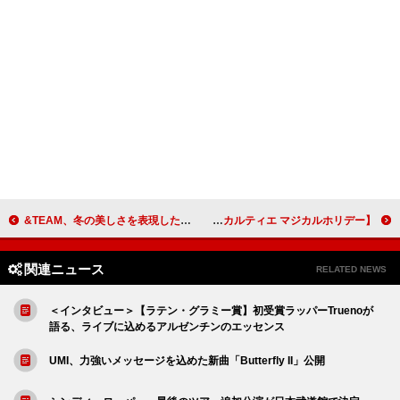
&TEAM、冬の美しさを表現した『雪明かり (Yukiakari)』アルバムプレビュー公開
香取慎吾が参加型アート作品を制作、ポップアップイベント【カルティエ マジカルホリデー】
関連ニュース
RELATED NEWS
＜インタビュー＞【ラテン・グラミー賞】初受賞ラッパーTruenoが
語る、ライブに込めるアルゼンチンのエッセンス
UMI、力強いメッセージを込めた新曲「Butterfly II」公開