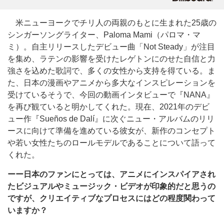
米ニューヨークでチリ人の両親のもとに生まれた25歳の
シンガーソングライター、Paloma Mami（パロマ・マ
ミ）。自主リリースしたデビュー曲「Not Steady」が注目
を集め、ラテンの影響を受けたレゲトンにのせた自信と力
強さを込めた歌詞で、多くの女性から支持を得ている。ま
た、日本の漫画やアニメから多大なインスピレーションを
受けているそうで、今回の動画インタビューで『NANA』
を再び観ていると明かしてくれた。現在、2021年のデビ
ュー作『Sueños de Dalí』に次ぐニュー・アルバムのリリ
ースに向けて準備を進めている彼女が、新作のコンセプト
や若い女性たちのロールモデルであることについて語って
くれた。
ーー日本のファンにとっては、アニメにインスパイアされ
たビジュアルやミュージック・ビデオが印象的だと思うの
ですが、クリエイティブなプロセスにはどの程度関わって
いますか？