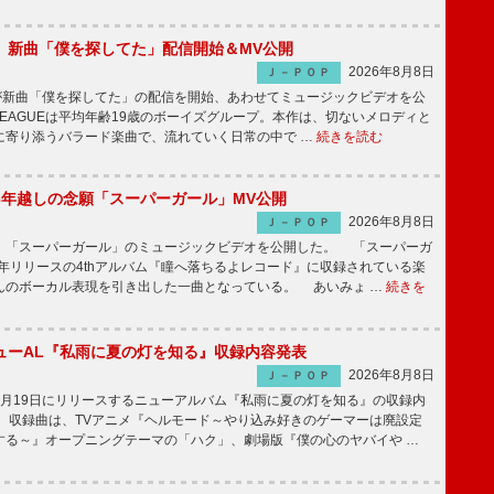
GUE、新曲「僕を探してた」配信開始＆MV公開
2026年8月8日
Ｊ－ＰＯＰ
UEが新曲「僕を探してた」の配信を開始、あわせてミュージックビデオを公
 LEAGUEは平均年齢19歳のボーイズグループ。本作は、切ないメロディと
に寄り添うバラード楽曲で、流れていく日常の中で …
続きを読む
6年越しの念願「スーパーガール」MV公開
2026年8月8日
Ｊ－ＰＯＰ
「スーパーガール」のミュージックビデオを公開した。 「スーパーガ
2年リリースの4thアルバム『瞳へ落ちるよレコード』に収録されている楽
んのボーカル表現を引き出した一曲となっている。 あいみょ …
続きを
ューAL『私雨に夏の灯を知る』収録内容発表
2026年8月8日
Ｊ－ＰＯＰ
月19日にリリースするニューアルバム『私雨に夏の灯を知る』の収録内
 収録曲は、TVアニメ『ヘルモード～やり込み好きのゲーマーは廃設定
する～』オープニングテーマの「ハク」、劇場版『僕の心のヤバイや …