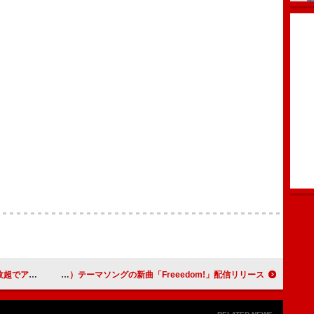
位の初週売上成績に
トンボコープ、DCC（全国高等学校ダンス部選手権）テーマソングの新曲「Freeedom!」配信リリース