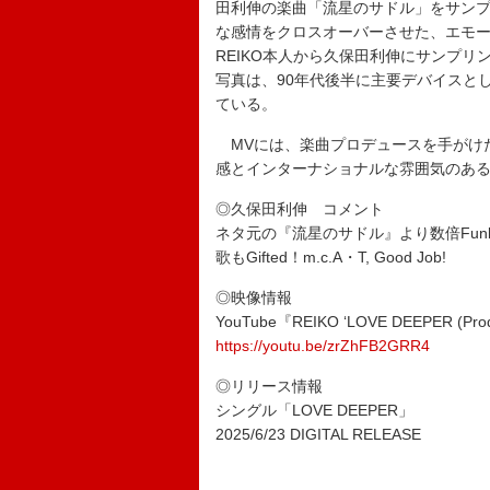
田利伸の楽曲「流星のサドル」をサンプ
な感情をクロスオーバーさせた、エモ
REIKO本人から久保田利伸にサンプ
写真は、90年代後半に主要デバイスと
ている。
MVには、楽曲プロデュースを手がけたm
感とインターナショナルな雰囲気のあ
◎久保田利伸 コメント
ネタ元の『流星のサドル』より数倍Funk
歌もGifted！m.c.A・T, Good Job!
◎映像情報
YouTube『REIKO ‘LOVE DEEPER (Prod.
https://youtu.be/zrZhFB2GRR4
◎リリース情報
シングル「LOVE DEEPER」
2025/6/23 DIGITAL RELEASE