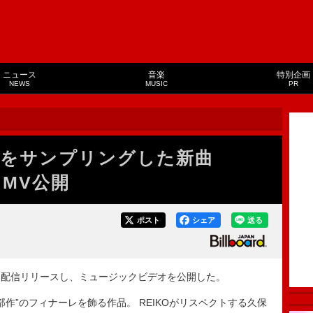
ニュース
音楽
特別企画
NEWS
MUSIC
PR
利伸をサンプリングした新曲
」MV公開
ポスト
シェア
送る
R」を配信リリースし、ミュージックビデオを公開した。
 3部作”のフィナーレを飾る作品。 REIKOがリスペクトする久保