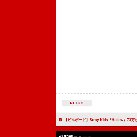
REIKO
【ビルボード】Stray Kids『Hollow』73万枚超でアルバム・セールス首位、今年度2