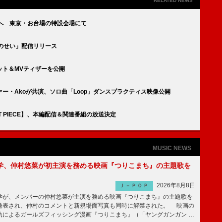
RELATED NEWS
開催へ 東京・お台場の特設会場にて
君のせい」配信リリース
ジャケット＆MVティザーを公開
グラファー・Akoが共演、ソロ曲「Loop」ダンスプラクティス映像公開
ST PIECE】、本編配信＆関連番組の放送決定
MUSIC NEWS
学、仲村悠菜が初主演を務める映画『つりこまち』の主題歌を
2026年8月8日
Ｊ－ＰＯＰ
が、メンバーの仲村悠菜が主演を務める映画『つりこまち』の主題歌を
発表され、仲村のコメントと新規場面写真も同時に解禁された。 映画の
軌によるガールズフィッシング漫画『つりこまち』（「ヤングガンガン …