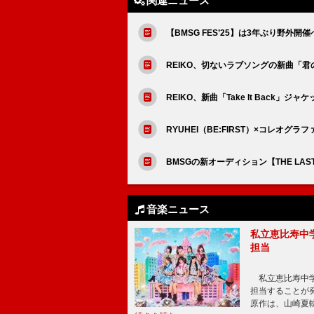
関連ニュース
【BMSG FES’25】は3年ぶり野外
REIKO、切ないラブソングの新曲「
REIKO、新曲「Take It Back」
RYUHEI（BE:FIRST）×コレオ
BMSGの新オーディション【THE LA
音楽ニュース
私立恵比寿中
担当
私立恵比寿中学
担当することが
原作は、山崎夏