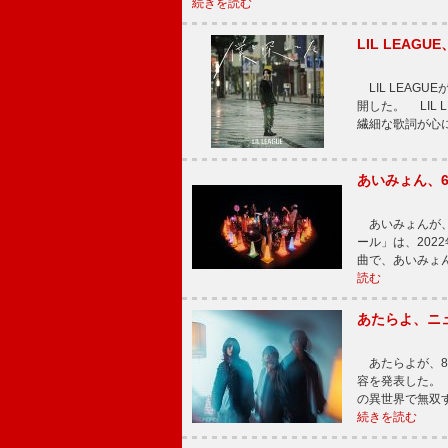
続きを読む
LIL LEA
LIL LEAG
開した。 LIL
繊細な歌詞が心
あいみょん、
あいみょんが、
ール」は、202
曲で、あいみょ
読む
あたらよ、ニ
あたらよが、8
容を発表した。
の異世界で無双
続きを読む