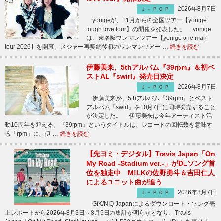
2026年8月7日
Ｊ－ＰＯＰ
yonigeが、11月からの全国ツアー【yonige
tough love tour】の開催を発表した。 yonige
は、東名阪ワンマンツアー【yonige one man
tour 2026】を開幕。メジャー再契約後初のワンマンツアー …
続きを読む
伊藤美来、5thアルバム『39rpm』＆初ベ
ストAL『swirl』発売日決定
2026年8月7日
Ｊ－ＰＯＰ
伊藤美来が、5thアルバム『39rpm』とベスト
アルバム『swirl』を10月7日に同時発売すること
が決定した。 伊藤美来は今年アーティスト活
動10周年を迎える。『39rpm』というタイトルは、レコードの回転数を意味す
る「rpm」に、伊 …
続きを読む
【先ヨミ・デジタル】Travis Japan「On
My Road -Stadium ver.-」がDLソング首
位を独走中 M!LKの佐野勇斗＆吉田仁人
によるユニット曲が追う
2026年8月7日
Ｊ－ＰＯＰ
GfK/NIQ Japanによるダウンロード・ソング売
上レポートから2026年8月3日～8月5日の集計が明らかとなり、Travis