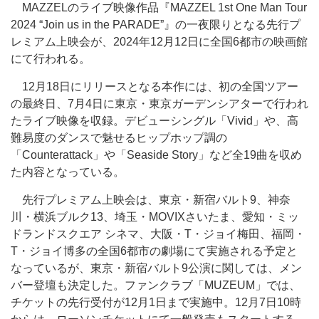
MAZZELのライブ映像作品『MAZZEL 1st One Man Tour
2024 “Join us in the PARADE”』の一夜限りとなる先行プ
レミアム上映会が、2024年12月12日に全国6都市の映画館
にて行われる。
12月18日にリリースとなる本作には、初の全国ツアー
の最終日、7月4日に東京・東京ガーデンシアターで行われ
たライブ映像を収録。デビューシングル「Vivid」や、高
難易度のダンスで魅せるヒップホップ調の
「Counterattack」や「Seaside Story」など全19曲を収め
た内容となっている。
先行プレミアム上映会は、東京・新宿バルト9、神奈
川・横浜ブルク13、埼玉・MOVIXさいたま、愛知・ミッ
ドランドスクエア シネマ、大阪・T・ジョイ梅田、福岡・
T・ジョイ博多の全国6都市の劇場にて実施される予定と
なっているが、東京・新宿バルト9公演に関しては、メン
バー登壇も決定した。ファンクラブ「MUZEUM」では、
チケットの先行受付が12月1日まで実施中。12月7日10時