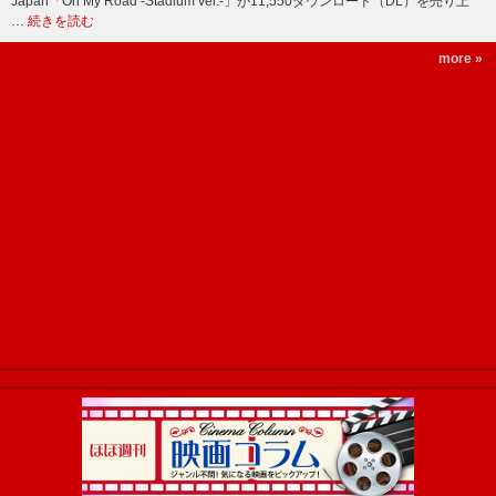
Japan「On My Road -Stadium ver.-」が11,550ダウンロード（DL）を売り上
…
続きを読む
more »