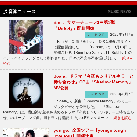
音楽ニュース
MUSIC NEWS
Bimi、サマーチューン3曲第1弾
「Bubbly」配信開始
2026年8月7日
Ｊ－ＰＯＰ
Bimiが、新曲「Bubbly」を各音楽配信サイト
で配信開始した。 「Bubbly」は、9月13日に
開催される【Bimi Live Galley #11 -Bubbly-】の
インスパイアソングとして制作された。日々の不安や不条理に対して …
続きを
読む
Soala、ドラマ『今夜もシリアルキラーと
待ち合わせ』OP曲「Shadow Memory」
MV公開
2026年8月7日
Ｊ－ＰＯＰ
Soalaが、新曲「Shadow Memory」のミュー
ジックビデオを公開した。 「Shadow
Memory」は、横山裕が主演を務めるドラマ『今夜もシリアルキラーと待ち合わ
せ』のオープニング曲。同ドラマは講談社『good!アフタヌーン …
続きを読む
yonige、全国ツアー【yonige tough
love tour】開催決定