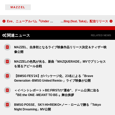
MAZZEL
Eve、ニューアルバム『Under Blue』収録曲「lazy cat」MV公開
BTSのJIN、ワンオクTakaのフィーチャリング曲 「Falling (feat. Taka)」配信リリース
関連ニュース
RELATED NEWS
MAZZEL、自身初となるライブ映像作品リリース決定＆ティザー映
像公開
MAZZELの色気が光る、新曲「MAZQUERADE」MVでプリンセス
を巡るアピール合戦
【BMSG FES'24】がパッケージ化、23名による「Brave
Generation -BMSG United Remix-」ライブ映像が公開
＜イベントレポート＞BE:FIRSTの“運命”、ドーム公演に迫る
『BE:the ONE -MEANT TO BE-』舞台挨拶
BMSG POSSE、SKY-HI×REIKO×ノー・ロームで贈る「Tokyo
Night Dreaming」MV公開