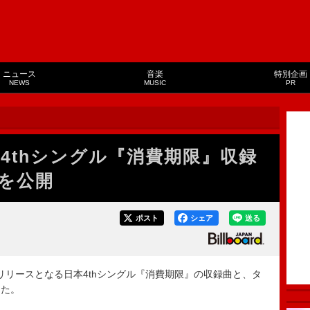
ニュース
音楽
特別企画
NEWS
MUSIC
PR
日本4thシングル『消費期限』収録
を公開
ポスト
シェア
送る
7日にリリースとなる日本4thシングル『消費期限』の収録曲と、タ
した。