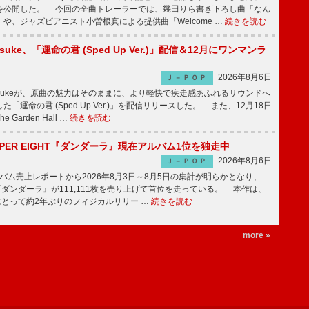
を公開した。 今回の全曲トレーラーでは、幾田りら書き下ろし曲「なん
や、ジャズピアニスト小曽根真による提供曲「Welcome …
続きを読む
nosuke、「運命の君 (Sped Up Ver.)」配信＆12月にワンマンラ
2026年8月6日
Ｊ－ＰＯＰ
nnosukeが、原曲の魅力はそのままに、より軽快で疾走感あふれるサウンドへ
「運命の君 (Sped Up Ver.)」を配信リリースした。 また、12月18日
Garden Hall …
続きを読む
PER EIGHT『ダンダーラ』現在アルバム1位を独走中
2026年8月6日
Ｊ－ＰＯＰ
ム売上レポートから2026年8月3日～8月5日の集計が明らかとなり、
GHT『ダンダーラ』が111,111枚を売り上げて首位を走っている。 本作は、
HTにとって約2年ぶりのフィジカルリリー …
続きを読む
more »