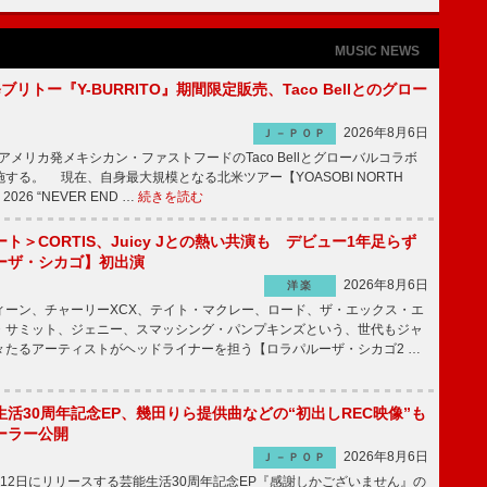
MUSIC NEWS
修ブリトー『Y-BURRITO』期間限定販売、Taco Bellとのグロー
2026年8月6日
Ｊ－ＰＯＰ
、アメリカ発メキシカン・ファストフードのTaco Bellとグローバルコラボ
する。 現在、自身最大規模となる北米ツアー【YOASOBI NORTH
 2026 “NEVER END …
続きを読む
ト＞CORTIS、Juicy Jとの熱い共演も デビュー1年足らず
ーザ・シカゴ】初出演
2026年8月6日
洋楽
ーン、チャーリーXCX、テイト・マクレー、ロード、ザ・エックス・エ
・サミット、ジェニー、スマッシング・パンプキンズという、世代もジャ
々たるアーティストがヘッドライナーを担う【ロラパルーザ・シカゴ2 …
活30周年記念EP、幾田りら提供曲などの“初出しREC映像”も
ーラー公開
2026年8月6日
Ｊ－ＰＯＰ
12日にリリースする芸能生活30周年記念EP『感謝しかございません』の