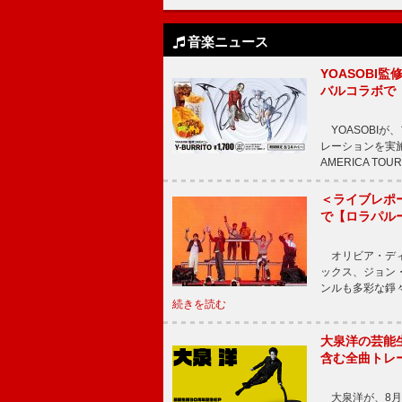
音楽ニュース
YOASOBI監
バルコラボで
YOASOBIが
レーションを実施
AMERICA TOUR
＜ライブレポー
で【ロラパル
オリビア・ディ
ックス、ジョン
ンルも多彩な錚
続きを読む
大泉洋の芸能生
含む全曲トレ
大泉洋が、8月