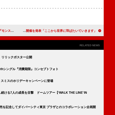
R」など9曲が初登場
JO1、ワールドツアー開催を発表「ここから世界に羽ばたいていきます」
RELATED NEWS
期限』リリックポスター公開
本4thシングル『消費期限』コンセプトフォト
ール・スミスのホリデーキャンペーンに登場
ける7人の成長を目撃 ドームツアー【‘WALK THE LINE’ IN
UL』発売を記念してダイバーシティ東京 プラザとのコラボレーション企画開