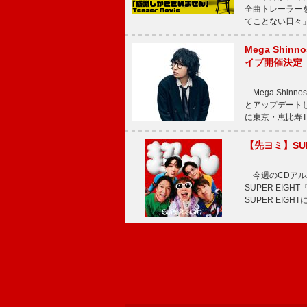
全曲トレーラー
てことない日々」
Mega Shin
イブ開催決定
Mega Shi
とアップデートした
に東京・恵比寿The 
【先ヨミ】SU
今週のCDアルバ
SUPER EI
SUPER EIG