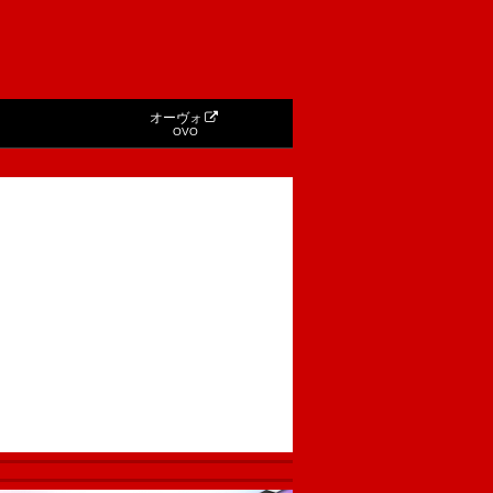
オーヴォ
OVO