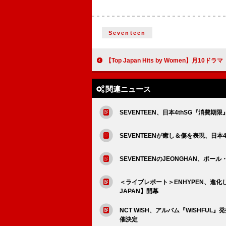
Seventeen
【Top Japan Hits by Women】月10ドラマ『モンスター』の主題歌、ちゃんみな「FOREVE
関連ニュース
SEVENTEEN、日本4thSG『消費
SEVENTEENが癒し＆傷を表現、日
SEVENTEENのJEONGHAN、ポ
＜ライブレポート＞ENHYPEN、進化し続
JAPAN】開幕
NCT WISH、アルバム『WISHF
催決定