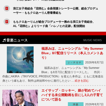
浪江女子発組合『花咲む』全曲視聴トレーラー公開、総合プロデュ
ーサー・ももクロあーりん密着番組も
ももクロあーりんが総合プロデューサー務める浪江女子発組合、
AL『花咲む』よりリード曲「ハレノヒの足跡」配信開始
音楽ニュース
MUSIC NEWS
福原みほ、ニューシングル「My Summer
Blue」8/7配信リリース（本人コメントあ
り）
2026年8月7日
Ｊ－ＰＯＰ
福原みほが、ニューシングル「My Summer
Blue」を8月7日に配信リリースした。 作詞・
作曲にAKIRA（TINYVOICE, PRODUCTION）を迎えた本作は、ともに北海道出
身という縁もあり、制作は終始和やかに進行したとい …
続きを読む
エイサップ・ロッキー、娘が初めてハイ
ハイする未公開動画を目にし3人の子育て
について語る
2026年8月7日
洋楽