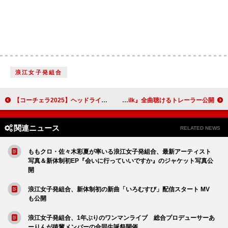
浪江女子発組合
【コーチェラ2025】ヘッドライナーを務めるレディー・ガガ、“カオスな夜”が楽しみと明かす
石崎ひゅーい、初カバーAL『night milk』全曲聴けるトレーラー公開
関連ニュース
RELATED NEWS
ももクロ・佐々木彩夏が率いる浪江女子発組合、最新アーティスト
写真＆新体制初EP『会いに行っていいですか』のジャケット写真公
開
浪江女子発組合、新体制初の新曲「いろむすび」配信スタート MV
も公開
浪江女子発組合、1年ぶりのワンマンライブ 総合プロデューサーあ
ーりんが後輩メンバーの合同生誕祭開催