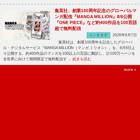
集英社、創業100周年記念のグローバルマ
ンガ配信『MANGA MILLION』8/6公開
『ONE PIECE』など約400作品を100言語
超で無料配信
2026年8月7日
Ｊ－ＰＯＰ
集英社は、創業100周年を記念したグローバ
ル・デジタルサービス『MANGA MILLION（マンガ ミリオン）』を、8月6日よ
り公開する。約400作品のマンガを100以上の言語に翻訳し、計100万ページを
全世界に向けて期間限定で無料配信す …
続きを読む
more »