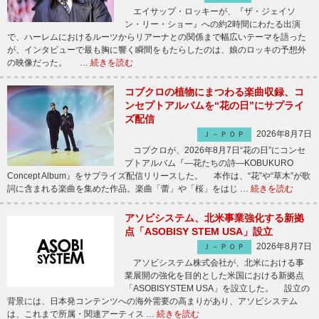
エイサップ・ロッキーが、『ザ・ジェイソ
ン・リー・ショー』への約2時間にわたる出演
で、ハーレムにおけるルーツからリアーナとの関係まで幅広いテーマを語った
が、インタビューで最も胸に響く瞬間をもたらしたのは、娘のロッキの予想外
の映像だった。 …
続きを読む
コブクロの植物にまつわる楽曲収録、コ
ンセプトアルバムを“花の日”にサプライ
ズ配信
2026年8月7日
Ｊ－ＰＯＰ
コブクロが、2026年8月7日“花の日”にコンセ
プトアルバム『―花たちの詩―KOBUKURO
Concept Album』をサプライズ配信リリースした。 本作は、“花”や“草木”が歌
詞に含まれる楽曲を集めた作品。楽曲「蕾」や「桜」をはじ …
続きを読む
アソビシステム、北米事業強化する新拠
点「ASOBISY STEM USA」設立
2026年8月7日
Ｊ－ＰＯＰ
アソビシステム株式会社が、北米における事
業展開の強化を目的とした米国における新拠点
「ASOBISYSTEM USA」を設立した。 設立の
背景には、日本発コンテンツへの海外需要の高まりがあり、アソビシステム
は、これまで所属・関連アーティス …
続きを読む