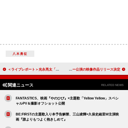
八木勇征
＜ライブレポート＞光永亮太「夢のよう……」FLYING KIDS／岸谷香を迎えた音楽イベントでSPコラボ
LUNA SEA、35周年記念ツアーより東京ガーデンシアター公演の映像作品リリース決定
関連ニュース
RELATED NEWS
FANTASTICS、映画『やのひび』×主題歌「Yellow Yellow」スペシ
ャルPV＆撮影オフショット公開
BE:FIRSTの主題歌入り本予告解禁、三山凌輝×久保史緒里W主演映
画『誰よりもつよく抱きしめて』