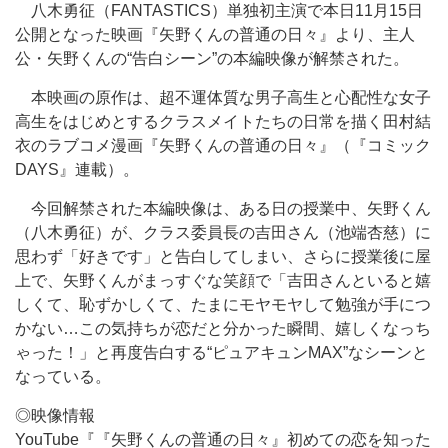
八木勇征（FANTASTICS）単独初主演で本日11月15日
公開となった映画『矢野くんの普通の日々』より、主人
公・矢野くんの“告白シーン”の本編映像が解禁された。
本映画の原作は、超不運体質な男子高生と心配性な女子
高生をはじめとするクラスメイトたちの日常を描く田村結
衣のラブコメ漫画『矢野くんの普通の日々』（『コミック
DAYS』連載）。
今回解禁された本編映像は、ある日の授業中、矢野くん
（八木勇征）が、クラス委員長の吉田さん（池端杏慈）に
思わず「好きです」と告白してしまい、さらに授業後に屋
上で、矢野くんがまっすぐな笑顔で「吉田さんといると嬉
しくて、恥ずかしくて、たまにモヤモヤして勉強が手につ
かない…この気持ちが恋だと分かった瞬間、嬉しくなっち
ゃった！」と再度告白する“ピュアキュンMAX”なシーンと
なっている。
◎映像情報
YouTube『『矢野くんの普通の日々』初めての恋を知った