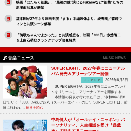
映画『はたらく細胞』、“最強の敵”演じるFukaseなど“細菌”たちの
新場面写真が解禁
堂本剛が27年ぶり映画主演『まる』本編映像より、綾野剛／森崎ウ
ィンと共演シーン解禁
「萌歌ちゃんでよかった」と共演感想も、映画『366日』赤楚衛二
＆上白石萌歌クランクアップ映像解禁
音楽ニュース
MUSIC NEWS
SUPER EIGHT、2027年春にニューアル
バム発売＆アリーナツアー開催
2026年8月8日
Ｊ－ＰＯＰ
SUPER EIGHTが、2027年春にニューアルバ
ムをリリースし、アリーナツアーを開催する。
本情報の発表が行われた日は、“令和8年8月8
日”という「888」が並ぶ“超八（スーパーエイト）の日”。SUPER EIGHTは、前
日に行われ …
続きを読む
中島健人が『オールナイトニッポン』パ
ーソナリティ、人生相談を受け『遊戯
王』の話をするコーナーも