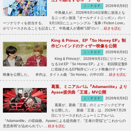
2026年8月8日
Ｊ－ＰＯＰ
中島健人が、2026年8月14日深夜に放送とな
るニッポン放送『オールナイトニッポン』のパ
ーソナリティを担当する。 8月19日にニューシングル『鬼事 / Fiction Love』
がリリースされることを記念して、中島健人が通称“1部”のパ …
続きを読む
King & Prince、EP『So Honey EP』制
作ビハインドのティザー映像を公開
2026年8月8日
Ｊ－ＰＯＰ
King & Princeが、2026年9月2日にリリースと
なる1st EP『So Honey EP』より、初回限定盤B
に収録されるEP制作ビハインド映像のティザー
映像を公開した。 本作は、タイトル曲「So Honey」の中の印 …
続きを読む
葛葉、ミニアルバム『Adamantite』より
Ayase提供曲「王道」MV公開
2026年8月8日
Ｊ－ＰＯＰ
葛葉が、新曲「王道」のミュージックビデオ
を公開した。 新曲「王道」は、2026年7月29
日にリリースされたニューミニアルバム
『Adamantite』の収録曲。Ayaseによる提供曲で、“王者の苦悩”と“これからの
意思表明”が込められてい …
続きを読む